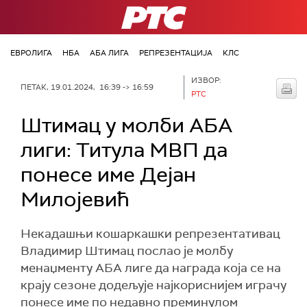
РТС
ЕВРОЛИГА
НБА
АБА ЛИГА
РЕПРЕЗЕНТАЦИЈА
КЛС
ИЗВОР:
ПЕТАК, 19.01.2024, 16:39 -> 16:59
РТС
Штимац у молби АБА
лиги: Титула МВП да
понесе име Дејан
Милојевић
Некадашњи кошаркашки репрезентативац
Владимир Штимац послао је молбу
менаџменту АБА лиге да награда која се на
крају сезоне додељује најкориснијем играчу
понесе име по недавно преминулом