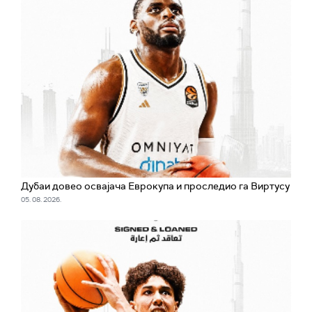
Дубаи довео освајача Еврокупа и проследио га Виртусу
05. 08. 2026.