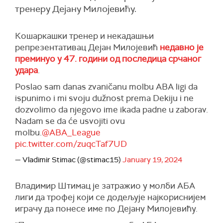
тренеру Дејану Милојевићу.
Кошаркашки тренер и некадашњи
репрезентативац Дејан Милојевић
недавно је
преминуо у 47. години од последица срчаног
удара
.
Poslao sam danas zvaničanu molbu ABA ligi da
ispunimo i mi svoju dužnost prema Dekiju i ne
dozvolimo da njegovo ime ikada padne u zaborav.
Nadam se da će usvojiti ovu
molbu.
@ABA_League
pic.twitter.com/zuqcTaf7UD
— Vladimir Stimac (@stimac15)
January 19, 2024
Владимир Штимац је затражио у молби АБА
лиги да трофеј који се додељује најкориснијем
играчу да понесе име по Дејану Милојевићу.