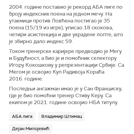
2004. године поставио је рекорд AБA лиге по
броју индексних поена на једном мечу. На
утакмици против Ловћена постигао је 35
поена (15/19 из игре), уписао 18 скокова,
четири асистенција и две украдене лопте, што
је збирно дало индекс 59.
Током тренерске каријере предводио је Мегу
и Будућност, а био је и помоћник селектору
Игору Кокошкову у репрезентацији Србије. Са
Мегом је освојио Куп Радивоја Кораћа
2016. године.
Последњи ангажман имао је у Сан Франциску,
где је био помоћни тренер Стиву Керу. Са
екипом је 2021. године освојио НБА титулу.
АБА лига
Владимир Штимац
Дејан Милојевић