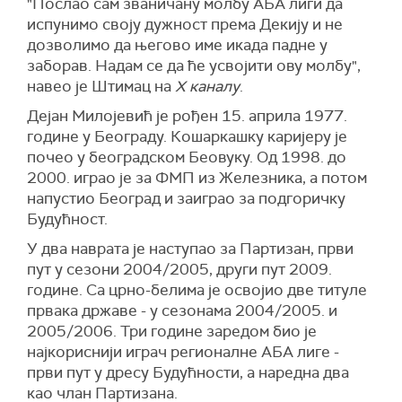
"Послао сам званичану молбу АБА лиги да
испунимо своју дужност према Декију и не
дозволимо да његово име икада падне у
заборав. Надам се да ће усвојити ову молбу",
навео је Штимац на
X каналу
.
Дејан Милојевић је рођен 15. априла 1977.
године у Београду. Кошаркашку каријеру је
почео у београдском Беовуку. Од 1998. до
2000. играо је за ФМП из Железника, а потом
напустио Београд и заиграо за подгоричку
Будућност.
У два наврата је наступао за Партизан, први
пут у сезони 2004/2005, други пут 2009.
године. Са црно-белима је освојио две титуле
првака државе - у сезонама 2004/2005. и
2005/2006. Три године заредом био је
најкориснији играч регионалне АБА лиге -
први пут у дресу Будућности, а наредна два
као члан Партизана.