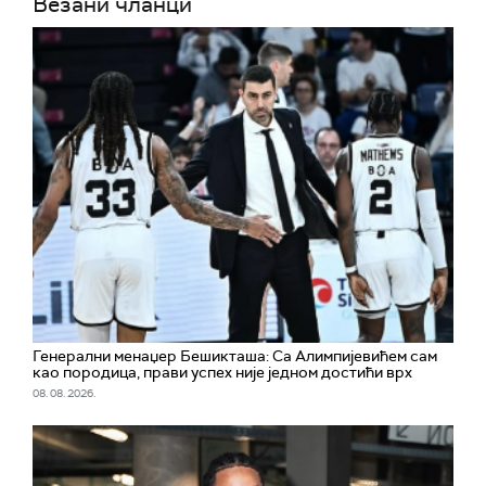
Везани чланци
Генерални менаџер Бешикташа: Са Алимпијевићем сам
као породица, прави успех није једном достићи врх
08. 08. 2026.