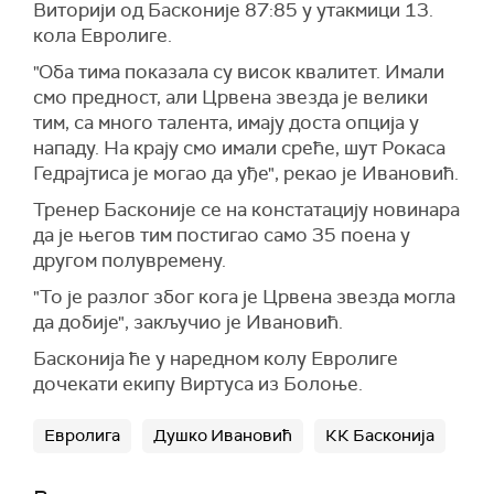
Виторији од Басконије 87:85 у утакмици 13.
кола Евролиге.
"Оба тима показала су висок квалитет. Имали
смо предност, али Црвена звезда је велики
тим, са много талента, имају доста опција у
нападу. На крају смо имали среће, шут Рокаса
Гедрајтиса је могао да уђе", рекао је Ивановић.
Тренер Басконије се на констатацију новинара
да је његов тим постигао само 35 поена у
другом полувремену.
"То је разлог због кога је Црвена звезда могла
да добије", закључио је Ивановић.
Басконија ће у наредном колу Евролиге
дочекати екипу Виртуса из Болоње.
Евролига
Душко Ивановић
КК Басконија