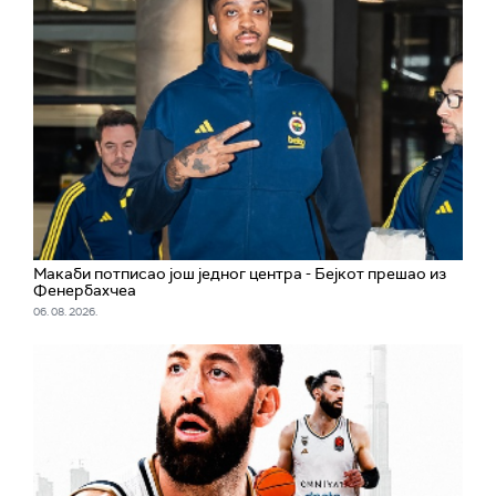
Макаби потписао још једног центра - Бејкот прешао из
Фенербахчеа
06. 08. 2026.