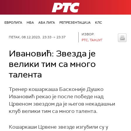
РТС
ЕВРОЛИГА
НБА
АБА ЛИГА
РЕПРЕЗЕНТАЦИЈА
КЛС
ИЗВОР:
ПЕТАК, 08.12.2023, 23:33 -> 23:37
РТС, ТАНЈУГ
Ивановић: Звезда је
велики тим са много
талента
Тренер кошаркаша Басконије Душко
Ивановић рекао је после победе над
Црвеном звездом да је његов некадашњи
клуб велики тим са много талента.
Кошаркаши Црвене звезде изгубили су у