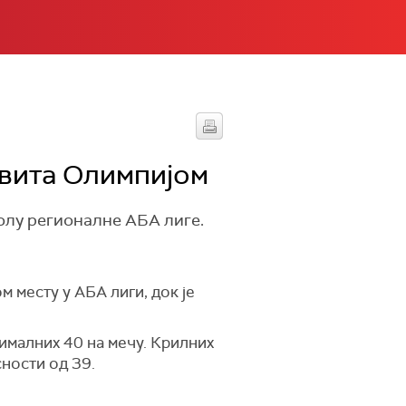
вита Олимпијом
олу регионалне АБА лиге.
ом месту у АБА лиги, док је
ималних 40 на мечу. Крилних
сности од 39.