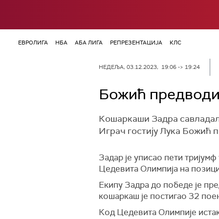
ЕВРОЛИГА
НБА
АБА ЛИГА
РЕПРЕЗЕНТАЦИЈА
КЛС
НЕДЕЉА, 03.12.2023, 19:06 -> 19:24
Божић предводи
Кошаркаши Задра савладали
Играч гостију Лука Божић п
Задар је уписао пети тријумф 
Цедевита Олимпија на позициј
Екипу Задра до победе је пре
кошаркаш је постигао 32 поен
Код Цедевита Олимпије истак