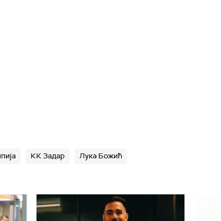
пија
КК Задар
Лука Божић