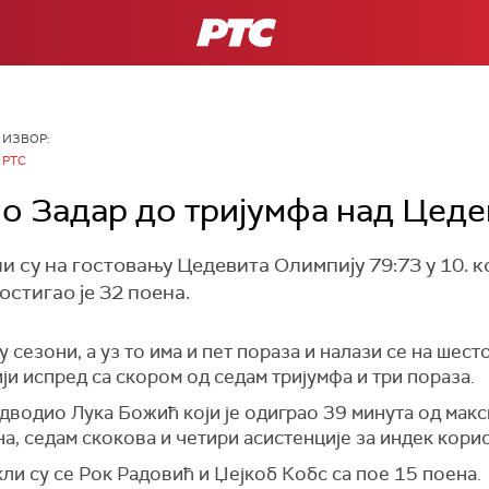
РТС
ИЗВОР:
РТС
о Задар до тријумфа над Цеде
 су на гостовању Цедевита Олимпију 79:73 у 10. к
остигао је 32 поена.
у сезони, а уз то има и пет пораза и налази се на шест
и испред са скором од седам тријумфа и три пораза.
дводио Лука Божић који је одиграо 39 минута од макс
а, седам скокова и четири асистенције за индек кори
ли су се Рок Радовић и Џејкоб Кобс са пое 15 поена.