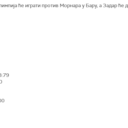
импија ће играти против Морнара у Бару, а Задар ће 
3:79
0
00