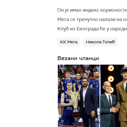
Он је имао индекс корисности
Мега се тренутно налази на о
Kлуб из Београда ће у наред
КК Мега
Никола Топић
Везани чланци