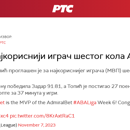
РТС
ИЗВОР:
РТС
јкориснији играч шестог кола 
ћ проглашен је за најкориснијег играча (МВП) ше
ену победила Задар 91:81, а Топић је постигао 27 поен
пте за 37 минута у игри.
et
is the MVP of the AdmiralBet
#ABALiga
Week 6! Congr
8xc4
pic.twitter.com/8KrAxtRaC1
_League)
November 7, 2023