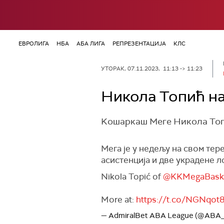
ЕВРОЛИГА
НБА
АБА ЛИГА
РЕПРЕЗЕНТАЦИЈА
КЛС
УТОРАК, 07.11.2023, 11:13 -> 11:23
Никола Топић на
Kошаркаш Меге Никола Топи
Мега је у недељу на свом тер
асистенција и две украдене ло
Nikola Topić of
@KKMegaBask
More at:
https://t.co/NGNqot
— AdmiralBet ABA League (@ABA