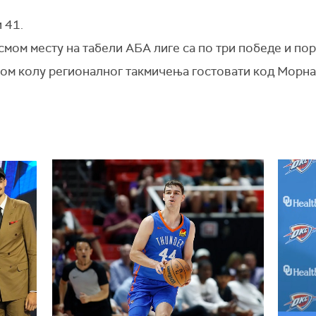
 41.
смом месту на табели АБА лиге са по три победе и по
ном колу регионалног такмичења гостовати код Морнар