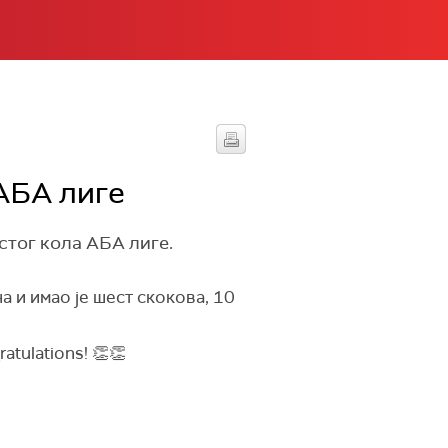
АБА лиге
стог кола АБА лиге.
а и имао је шест скокова, 10
atulations! 👏👏