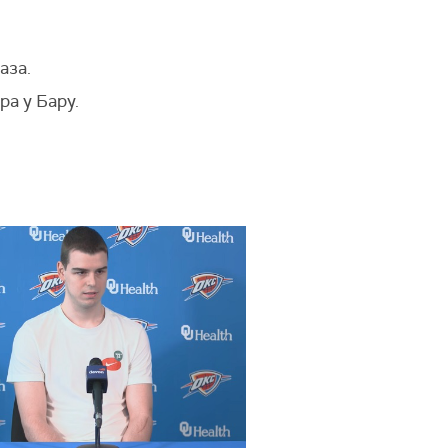
раза.
а у Бару.