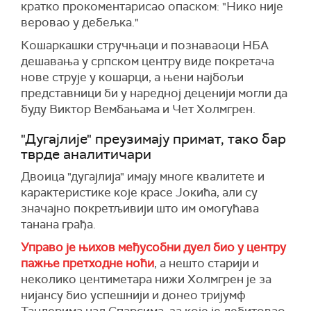
кратко прокоментарисао опаском: "Нико није
веровао у дебељка."
Кошаркашки стручњаци и познаваоци НБА
дешавања у српском центру виде покретача
нове струје у кошарци, а њени најбољи
представници би у наредној деценији могли да
буду Виктор Вембањама и Чет Холмгрен.
"Дугајлије" преузимају примат, тако бар
тврде аналитичари
Двоица "дугајлија" имају многе квалитете и
карактеристике које красе Јокића, али су
значајно покретљивији што им омогућава
танана грађа.
Управо је њихов међусобни дуел био у центру
пажње претходне ноћи
, а нешто старији и
неколико центиметара нижи Холмгрен је за
нијансу био успешнији и донео тријумф