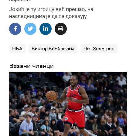
Јокић је ту игрицу већ прешао, на
наследницима је да се доказују.
НБА
Виктор Вембањама
Чет Холмгрен
Везани чланци