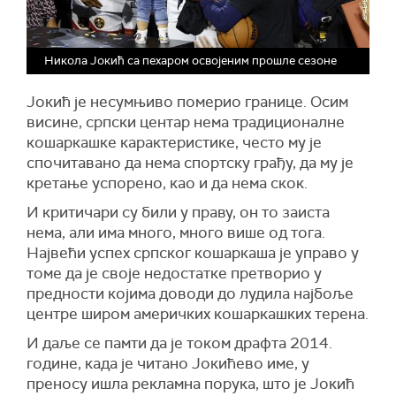
Никола Јокић са пехаром освојеним прошле сезоне
Јокић је несумњиво померио границе. Осим
висине, српски центар нема традиционалне
кошаркашке карактеристике, често му је
спочитавано да нема спортску грађу, да му је
кретање успорено, као и да нема скок.
И критичари су били у праву, он то заиста
нема, али има много, много више од тога.
Највећи успех српског кошаркаша је управо у
томе да је своје недостатке претворио у
предности којима доводи до лудила најбоље
центре широм америчких кошаркашких терена.
И даље се памти да је током драфта 2014.
године, када је читано Јокићево име, у
преносу ишла рекламна порука, што је Јокић