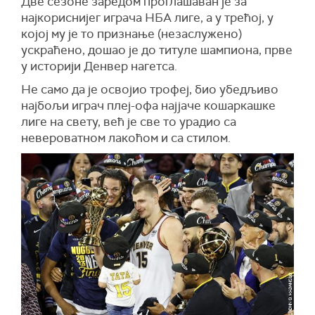
Две сезоне заредом проглашаван је за
најкориснијег играча НБА лиге, а у трећој, у
којој му је то признање (незаслужено)
ускраћено, дошао је до титуле шампиона, прве
у историји Денвер нагетса.
Не само да је освојио трофеј, био убедљиво
најбољи играч плеј-офа најјаче кошаркашке
лиге на свету, већ је све то урадио са
невероватном лакоћом и са стилом.