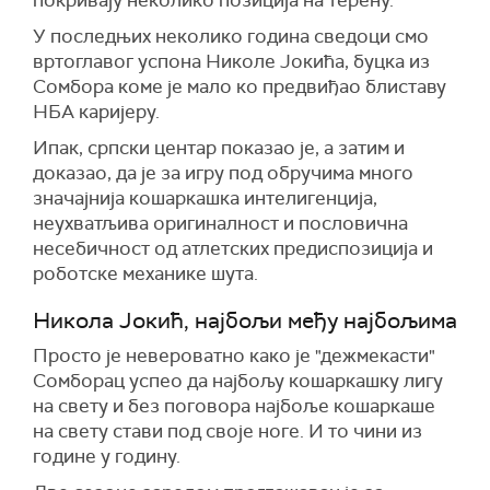
покривају неколико позиција на терену.
У последњих неколико година сведоци смо
вртоглавог успона Николе Јокића, буцка из
Сомбора коме је мало ко предвиђао блиставу
НБА каријеру.
Ипак, српски центар показао је, а затим и
доказао, да је за игру под обручима много
значајнија кошаркашка интелигенција,
неухватљива оригиналност и пословична
несебичност од атлетских предиспозиција и
роботске механике шута.
Никола Јокић, најбољи међу најбољима
Просто је невероватно како је "дежмекасти"
Сомборац успео да најбољу кошаркашку лигу
на свету и без поговора најбоље кошаркаше
на свету стави под своје ноге. И то чини из
године у годину.