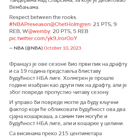
Тандерима над Спарсима, за које је дебитовао
Вембањама.
Respect between the rooks.
#NBAPreseason
@ChetHolmgren
: 21 PTS, 9
REB, W
@wemby
: 20 PTS, 5 REB
pic.twitter.com/yk9JrorOoY
— NBA (@NBA)
October 10, 2023
Француз је ове сезоне био први пик на драфту
и са 19 година представља блиставу
будућност НБА лиге. Холмгрен је прошле
године изабран као други пик на драфту, али је
због повреде пропустио читаву сезону.
И управо би повреде могле да буду кључни
фактор који ће обликовати будућност ова два
сјајна кошаркаша, а самим тим могуће и
будућност НБА лиге, али и кошарке у целини.
Са висинама преко 215 центиметара