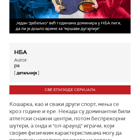
Један "дебељко" већ годинама доминира у НБА лиги,
да ли је дошло време за "мршаве дугајлије"
НБА
Autor:
ра
[
]
детаљније
СВЕ ЕПИЗОДЕ СЕРИЈАЛА
Кошарка, као и сваки други спорт, мења се
кроз године и ере. Некада су доминантни били
атлетски снажни центри, потом беспрекорни
шутери, а онда и "ол-араунд" играчи, који
својим физичким карактеристикама могу да