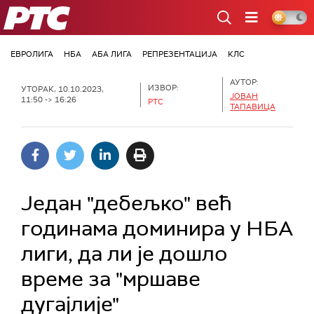
РТС
ЕВРОЛИГА
НБА
АБА ЛИГА
РЕПРЕЗЕНТАЦИЈА
КЛС
АУТОР:
ИЗВОР:
УТОРАК, 10.10.2023,
ЈОВАН
11:50 -> 16:26
РТС
ТАПАВИЦА
Један "дебељко" већ
годинама доминира у НБА
лиги, да ли је дошло
време за "мршаве
дугајлије"