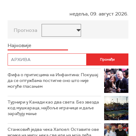
недеља, 09. август 2026.
Прогноза
Најновије
Фифа о притисцима на Инфантина: Покушај
да се оптужбама постигне оно што није
могуће гласањем
Турнири у Канади као два света: Без звезда
код мушкараца, најбоље играчице и даље
зарађују мање
Станковић једва чека Хапоел: Оставите ове
момке на миру, нека све иде на моја леђа