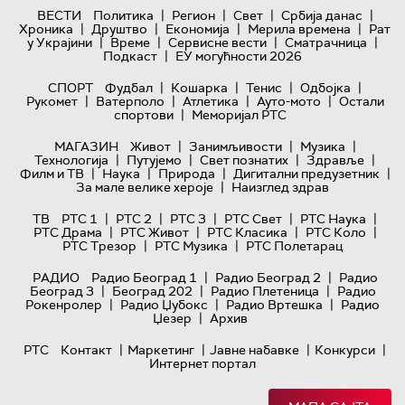
|
|
|
|
ВЕСТИ
Политика
Регион
Свет
Србија данас
|
|
|
|
Хроника
Друштво
Економија
Мерила времена
Рат
|
|
|
|
у Украјини
Време
Сервисне вести
Сматрачница
|
Подкаст
ЕУ могућности 2026
|
|
|
|
СПОРТ
Фудбал
Кошарка
Тенис
Одбојка
|
|
|
|
Рукомет
Ватерполо
Атлетика
Ауто-мото
Остали
|
спортови
Меморијал РТС
|
|
|
МАГАЗИН
Живот
Занимљивости
Музика
|
|
|
|
Технологијa
Путујемо
Свет познатих
Здравље
|
|
|
|
Филм и ТВ
Наука
Природа
Дигитални предузетник
|
За мале велике хероје
Наизглед здрав
|
|
|
|
|
ТВ
РТС 1
РТС 2
РТС 3
РТС Свет
РТС Наука
|
|
|
|
РТС Драма
РТС Живот
РТС Класика
РТС Коло
|
|
РТС Трезор
РТС Музика
РТС Полетарац
|
|
РАДИО
Радио Београд 1
Радио Београд 2
Радио
|
|
|
Београд 3
Београд 202
Радио Плетеница
Радио
|
|
|
Рокенролер
Радио Џубокс
Радио Вртешка
Радио
|
Џезер
Архив
|
|
|
|
РТС
Контакт
Маркетинг
Јавне набавке
Конкурси
Интернет портал