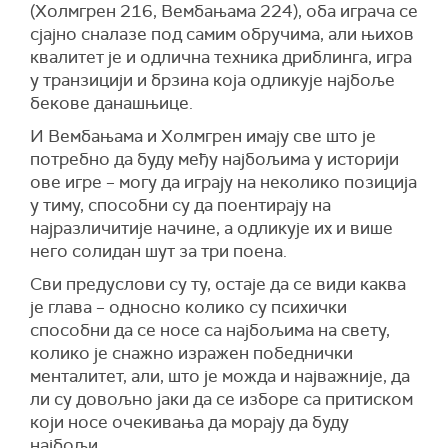
(Холмгрен 216, Вембањама 224), оба играча се
сјајно сналазе под самим обручима, али њихов
квалитет је и одлична техника дриблинга, игра
у транзицији и брзина која одликује најбоље
бекове данашњице.
И Вембањама и Холмгрен имају све што је
потребно да буду међу најбољима у историји
ове игре – могу да играју на неколико позиција
у тиму, способни су да поентирају на
најразличитије начине, а одликује их и више
него солидан шут за три поена.
Сви предуслови су ту, остаје да се види каква
је глава – односно колико су психички
способни да се носе са најбољима на свету,
колико је снажно изражен победнички
менталитет, али, што је можда и најважније, да
ли су довољно јаки да се изборе са притиском
који носе очекивања да морају да буду
најбољи.