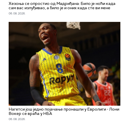
Хезоња се опростио од Мадриђана: Било је ноћи када
сам вас излуђивао, а било је и оних када сте ви мене
06. 08. 2026.
Нагетси још једно појачање пронашли у Евролиги - Лони
Вокер се враћа у НБА
06. 08. 2026.