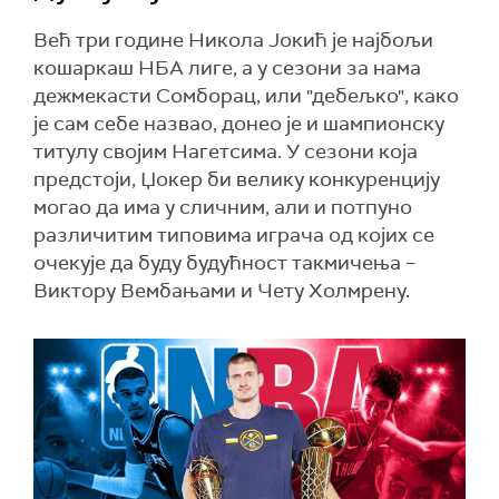
Већ три године Никола Јокић је најбољи
кошаркаш НБА лиге, а у сезони за нама
дежмекасти Сомборац, или "дебељко", како
је сам себе назвао, донео је и шампионску
титулу својим Нагетсима. У сезони која
предстоји, Џокер би велику конкуренцију
могао да има у сличним, али и потпуно
различитим типовима играча од којих се
очекује да буду будућност такмичења –
Виктору Вембањами и Чету Холмрену.