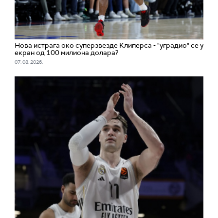
Нова истрага око суперзвезде Клиперса - "уградио" се у
екран од 100 милиона долара?
07. 08. 2026.