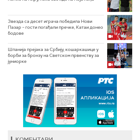
Звезда са десет играча победила Нови
Пазар – гости погађали пречке, Катаи донео
бодове
Шпанија прејакa за Србију, кошаркашице у
борби за бронзу на Светском првенству за
јуниорке
КОМЕНТАРИ