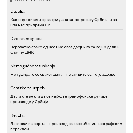
Da, ali...
Како преживети прва три дана катастрофе у Србији, и за
шта нас припрема ЕУ
Dvojnik mog oca
Вероватно свако од нас има свог двојника са којим дели и
сличну ДНК
Nemogućnost tusiranja
Не туширате се сваког дана – не стидите се, то је здраво
Cestitke za uspeh
Да ли сте знали да се најбоље грамофонске ручице
производе у Србији
Re: Eh...
Лесковачка спржа – производ са заштићеним географским
пореклом