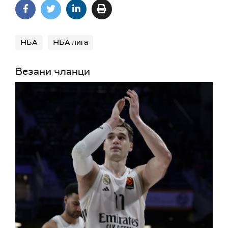
НБА
НБА лига
Везани чланци