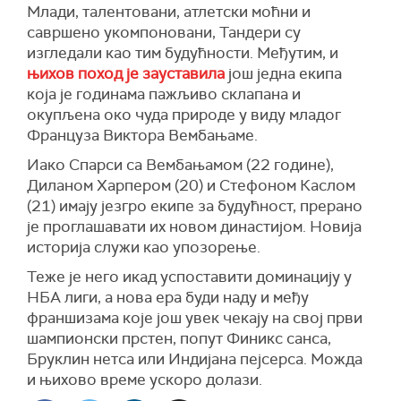
Млади, талентовани, атлетски моћни и
савршено укомпоновани, Тандери су
изгледали као тим будућности. Међутим, и
њихов поход је зауставила
још једна екипа
која је годинама пажљиво склапана и
окупљена око чуда природе у виду младог
Француза Виктора Вембањаме.
Иако Спарси са Вембањамом (22 године),
Диланом Харпером (20) и Стефоном Каслом
(21) имају језгро екипе за будућност, прерано
је проглашавати их новом династијом. Новија
историја служи као упозорење.
Теже је него икад успоставити доминацију у
НБА лиги, а нова ера буди наду и међу
франшизама које још увек чекају на свој први
шампионски прстен, попут Финикс санса,
Бруклин нетса или Индијана пејсерса. Можда
и њихово време ускоро долази.