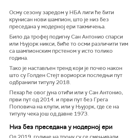
Осму сезону заредом у НБА лиги ће бити
крунисан нови шампион, што је низ без
преседана у модерној ери такмичења.
Било да трофеј подигну Сан Антонио спарси
или Њујорк никси, биће то осми различити тим
са шампионским прстеном у исто толико
година.
Тако је настављен тренд који је почео након
што су Голден Стејт вориорси последњи пут
одбранили титулу 2018.
Пехар ће овог јуна отићи или у Сан Антонио,
први пут од 2014. и први пут без Грега
Поповича на клупи, или у Њујорк, где се на
титулу чека још од давне 1973.
Низ без преседана у модерној ери
Од 2019. године на трону су се смењивали