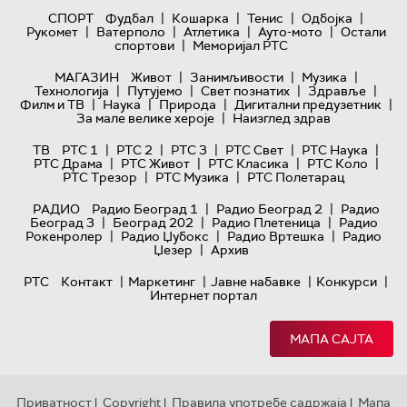
|
|
|
|
СПОРТ
Фудбал
Кошарка
Тенис
Одбојка
|
|
|
|
Рукомет
Ватерполо
Атлетика
Ауто-мото
Остали
|
спортови
Меморијал РТС
|
|
|
МАГАЗИН
Живот
Занимљивости
Музика
|
|
|
|
Технологијa
Путујемо
Свет познатих
Здравље
|
|
|
|
Филм и ТВ
Наука
Природа
Дигитални предузетник
|
За мале велике хероје
Наизглед здрав
|
|
|
|
|
ТВ
РТС 1
РТС 2
РТС 3
РТС Свет
РТС Наука
|
|
|
|
РТС Драма
РТС Живот
РТС Класика
РТС Коло
|
|
РТС Трезор
РТС Музика
РТС Полетарац
|
|
РАДИО
Радио Београд 1
Радио Београд 2
Радио
|
|
|
Београд 3
Београд 202
Радио Плетеница
Радио
|
|
|
Рокенролер
Радио Џубокс
Радио Вртешка
Радио
|
Џезер
Архив
|
|
|
|
РТС
Контакт
Маркетинг
Јавне набавке
Конкурси
Интернет портал
МАПА САЈТА
Приватност
Copyright
Правила употребе садржаја
Мапа
|
|
|