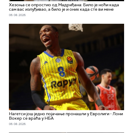
Хезоња се опростио од Мадриђана: Било је ноћи када
сам вас излуђивао, а било је и оних када сте ви мене
06. 08. 2026.
Нагетси још једно појачање пронашли у Евролиги - Лони
Вокер се враћа у НБА
06. 08. 2026.