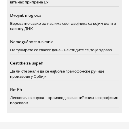
шта нас припрема ЕУ
Dvojnik mog oca
Вероватно свако од нас има свог двојника са којим дели и
сличну ДНК
Nemogućnost tusiranja
Не туширате се сваког дана – не стидите се, то је здраво
Cestitke za uspeh
Да ли сте знали да се најбоље грамофонске ручице
производе у Србији
Re: Eh...
Лесковачка спржа – производ са заштићеним географским
пореклом