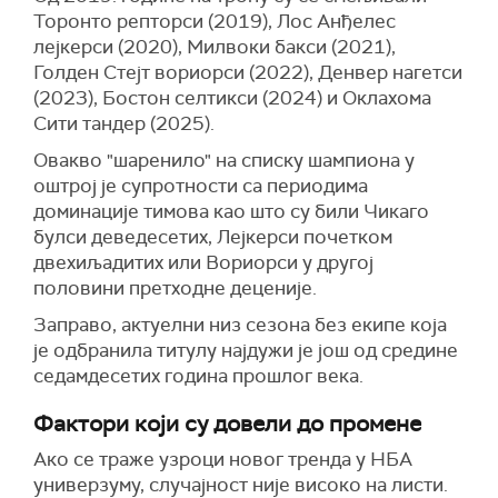
Торонто репторси (2019), Лос Анђелес
лејкерси (2020), Милвоки бакси (2021),
Голден Стејт вориорси (2022), Денвер нагетси
(2023), Бостон селтикси (2024) и Оклахома
Сити тандер (2025).
Овакво "шаренило" на списку шампиона у
оштрој је супротности са периодима
доминације тимова као што су били Чикаго
булси деведесетих, Лејкерси почетком
двехиљадитих или Вориорси у другој
половини претходне деценије.
Заправо, актуелни низ сезона без екипе која
је одбранила титулу најдужи је још од средине
седамдесетих година прошлог века.
Фактори који су довели до промене
Ако се траже узроци новог тренда у НБА
универзуму, случајност није високо на листи.