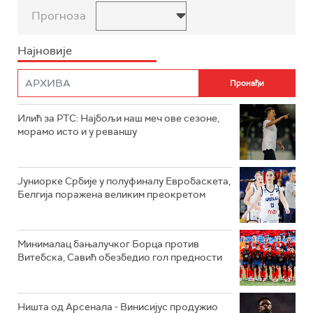
Прогноза
Најновије
Илић за РТС: Најбољи наш меч ове сезоне,
морамо исто и у реваншу
Јуниорке Србије у полуфиналу Евробаскета,
Белгија поражена великим преокретом
Минималац бањалучког Борца против
Витебска, Савић обезбедио гол предности
Ништа од Арсенала - Винисијус продужио