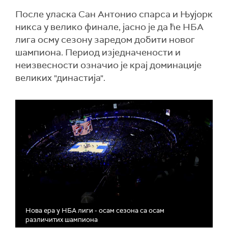
После уласка Сан Антонио спарса и Њујорк
никса у велико финале, јасно је да ће НБА
лига осму сезону заредом добити новог
шампиона. Период изједначености и
неизвесности означио је крај доминације
великих "династија".
Нова ера у НБА лиги - осам сезона са осам
различитих шампиона