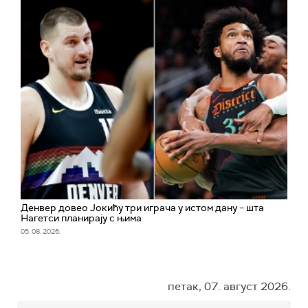
Денвер довео Јокићу три играча у истом дану – шта
Нагетси планирају с њима
05. 08. 2026.
петак, 07. август 2026.