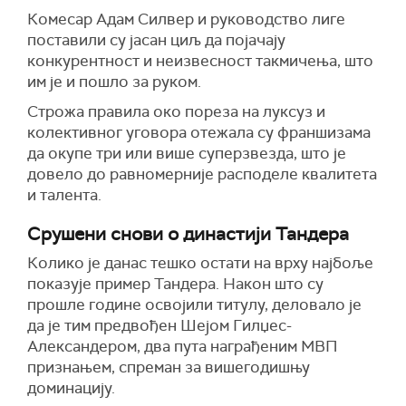
Комесар Адам Силвер и руководство лиге
поставили су јасан циљ да појачају
конкурентност и неизвесност такмичења, што
им је и пошло за руком.
Строжа правила око пореза на луксуз и
колективног уговора отежала су франшизама
да окупе три или више суперзвезда, што је
довело до равномерније расподеле квалитета
и талента.
Срушени снови о династији Тандера
Колико је данас тешко остати на врху најбоље
показује пример Тандера. Након што су
прошле године освојили титулу, деловало је
да је тим предвођен Шејом Гилџес-
Александером, два пута награђеним МВП
признањем, спреман за вишегодишњу
доминацију.