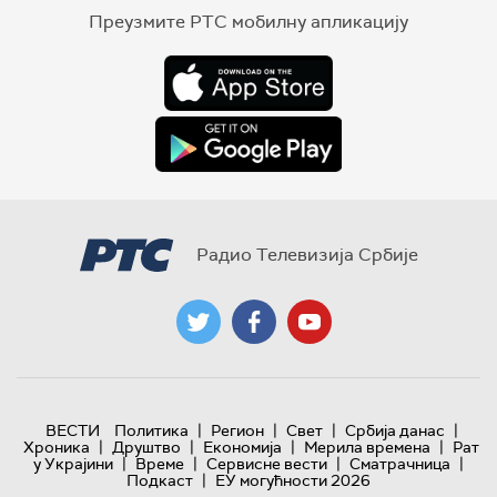
Преузмите РТС мобилну апликацију
Радио Телевизија Србије
|
|
|
|
ВЕСТИ
Политика
Регион
Свет
Србија данас
|
|
|
|
Хроника
Друштво
Економија
Мерила времена
Рат
|
|
|
|
у Украјини
Време
Сервисне вести
Сматрачница
|
Подкаст
ЕУ могућности 2026