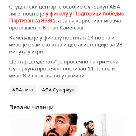
Студентски центар је освојио Суперкуп АБА
лиге, пошто је
у финалу у Подгорици победио
Партизан са 83:81
, а за најкориснијег играча
проглашен је Кенан Камењаш.
Камењаш је у финалу постигао 14 поена и
имао је осам скокова и две асистенције за 28
минута у игри.
Центар „студената“ је просечно на три меча
Суперкупа просечно постизао 11 поена и
имао 8,7 скокова по утакмици.
АБА лига
АБА Суперкуп
Везани чланци