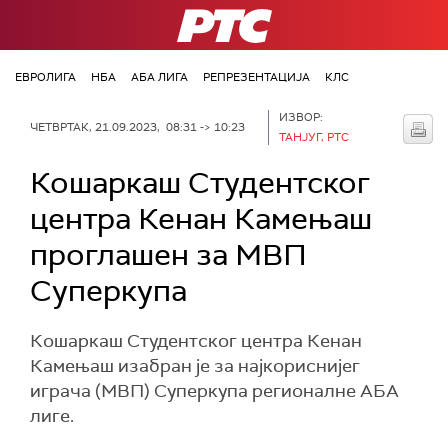
РТС
ЕВРОЛИГА
НБА
АБА ЛИГА
РЕПРЕЗЕНТАЦИЈА
КЛС
ИЗВОР:
ЧЕТВРТАК, 21.09.2023, 08:31 -> 10:23
ТАНЈУГ, РТС
Кошаркаш Студентског
центра Кенан Камењаш
проглашен за МВП
Суперкупа
Кошаркаш Студентског центра Кенан
Камењаш изабран је за најкориснијег
играча (МВП) Суперкупа регионалне АБА
лиге.