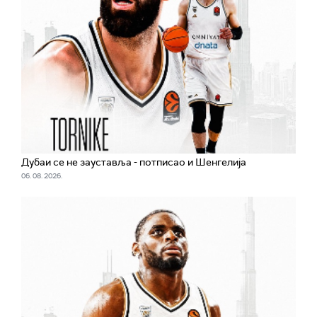
Дубаи се не зауставља - потписао и Шенгелија
06. 08. 2026.