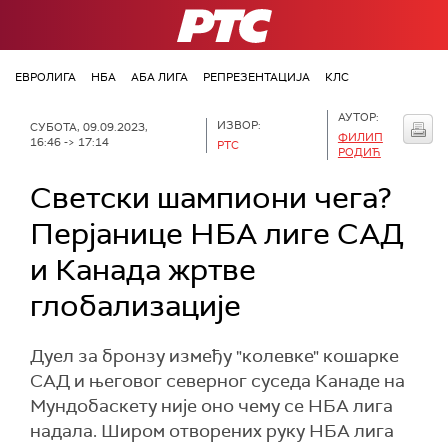
РТС
ЕВРОЛИГА
НБА
АБА ЛИГА
РЕПРЕЗЕНТАЦИЈА
КЛС
АУТОР:
ИЗВОР:
СУБОТА, 09.09.2023,
ФИЛИП
16:46 -> 17:14
РТС
РОДИЋ
Светски шампиони чега?
Перјанице НБА лиге САД
и Канада жртве
глобализације
Дуел за бронзу између "колевке" кошарке
САД и његовог северног суседа Канаде на
Мундобаскету није оно чему се НБА лига
надала. Широм отворених руку НБА лига