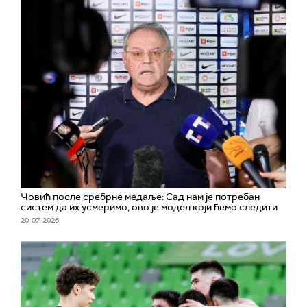
Човић после сребрне медаље: Сад нам је потребан
систем да их усмеримо, ово је модел који ћемо следити
20. 07. 2026.