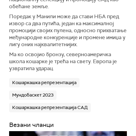
обећане земље.
Поредак у Манили може да стави НБА пред
извор са два путића, један ка максималној
промоцији својих пулена, односно прихватање
међународне конкуренције и промене имиџа у
лигу оних најквалитетнијих.
Ма ко освојио бронзу, северноамеричка
школа кошарке је трећа на свету. Европа је
узвратила ударац.
Кошаркашка репрезентација
Мундобаскет 2023
Кошаркашка репрезентација САД
Везани чланци