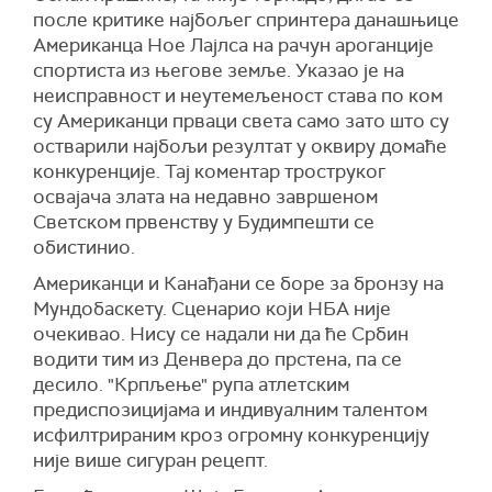
после критике најбољег спринтера данашњице
Американца Ное Лајлса на рачун ароганције
спортиста из његове земље. Указао је на
неисправност и неутемељеност става по ком
су Американци прваци света само зато што су
остварили најбољи резултат у оквиру домаће
конкуренције. Тај коментар троструког
освајача злата на недавно завршеном
Светском првенству у Будимпешти се
обистинио.
Американци и Канађани се боре за бронзу на
Мундобаскету. Сценарио који НБА није
очекивао. Нису се надали ни да ће Србин
водити тим из Денвера до прстена, па се
десило. "Крпљење" рупа атлетским
предиспозицијама и индивуалним талентом
исфилтрираним кроз огромну конкуренцију
није више сигуран рецепт.