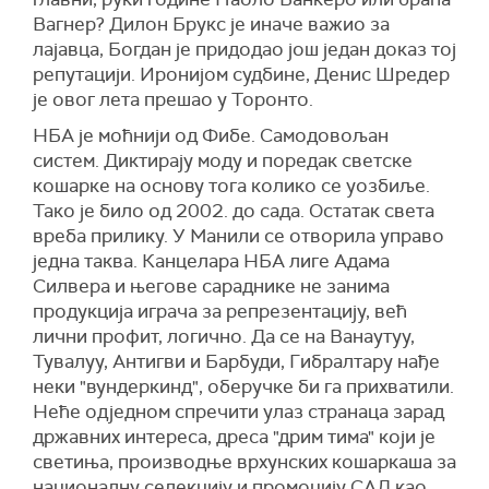
Вагнер? Дилон Брукс је иначе важио за
лајавца, Богдан је придодао још један доказ тој
репутацији. Иронијом судбине, Денис Шредер
је овог лета прешао у Торонто.
НБА је моћнији од Фибе. Самодовољан
систем. Диктирају моду и поредак светске
кошарке на основу тога колико се уозбиље.
Тако је било од 2002. до сада. Остатак света
вреба прилику. У Манили се отворила управо
једна таква. Канцелара НБА лиге Адама
Силвера и његове сараднике не занима
продукција играча за репрезентацију, већ
лични профит, логично. Да се на Ванаутуу,
Тувалуу, Антигви и Барбуди, Гибралтару нађе
неки "вундеркинд", оберучке би га прихватили.
Неће одједном спречити улаз странаца зарад
државних интереса, дреса "дрим тима" који је
светиња, производње врхунских кошаркаша за
националну селекцију и промоцију САД као