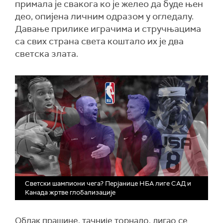
примала је свакога ко је желео да буде њен
део, опијена личним одразом у огледалу.
Давање прилике играчима и стручњацима
са свих страна света коштало их је два
светска злата.
Светски шампиони чега? Перјанице НБА лиге САД и
Канада жртве глобализације
Облак прашине, тачније торнадо, дигао се