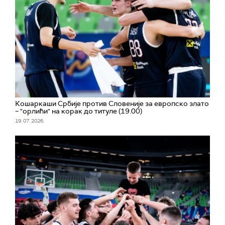
Кошаркаши Србије против Словеније за европско злато
– "орлићи" на корак до титуле (19.00)
19. 07. 2026.