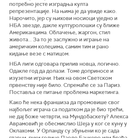
потребно јесте изградња култа
репрезентације. На њима је да увиде како.
Нарочито, јер су њихови носиоци уједно и
НБА звезде, дакле културолошки су ближе
Американцима. Облачење, жаргон, стил
живота... За то је заслужно и играње на
америчким колеџима, самим тим и рано
кидање везе с матицом.
НБА лиги одговара прилив новца, логично.
Одакле год да долази. Томе доприносе и
изузетни играчи. Њих на овом Светском
првенству није било. Спремаће се за Париз.
Поставља се питање проблема маркетинга.
Како ће нека франшиза да промовише свог
најбољег играча са податком да је био трећи,
не дај боже четврти, на Мундобаскету? Алекса
Аврамовић је обесмислио Шеја у ког се куну у
Оклахоми. У Орланду су збуњени ко је сада
главни, руки године Паоло Банкеро или браћа