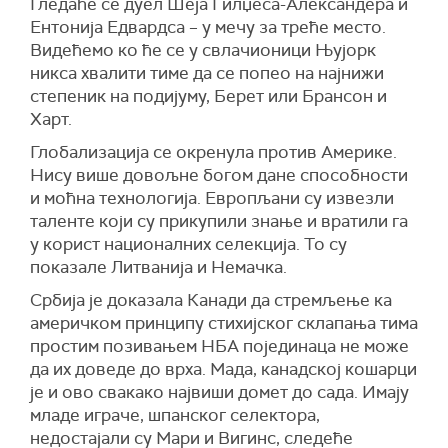
Гледаће се дуел Шеја Гилџеса-Александера и
Ентонија Едвардса – у мечу за треће место.
Видећемо ко ће се у свлачионици Њујорк
никса хвалити тиме да се попео на најнижи
степеник на подијуму, Берет или Брансон и
Харт.
Глобализација се окренула против Америке.
Нису више довољне богом дане способности
и моћна технологија. Европљани су извезли
таленте који су прикупили знање и вратили га
у корист националних селекција. То су
показале Литванија и Немачка.
Србија је доказала Канади да стремљење ка
америчком принципу стихијског склапања тима
простим позивањем НБА појединаца не може
да их доведе до врха. Мада, канадској кошарци
је и ово свакако највиши домет до сада. Имају
младе играче, шпанског селектора,
недостајали су Мари и Вигинс, следеће