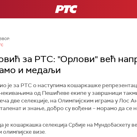
РТС
ЗВОР:
ТС
вић за РТС: "Орлови" већ напр
дамо и медаљи
о је за РТС о наступима кошаркашке репрезентац
очекивањима од Пешићеве екипе у завршници такм
еча две селекције, на Олимпијским играма у Лос А
 таленат и знање, добро су вођени – морамо да се 
а је кошаркашка селекција Србије на Мундобаскету в
 олимпијске визе.