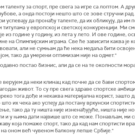
 таленту за спорт, пре свега за игре са лоптом. А дру
лубове, а онда постоји нешто што се зове стручни рад
и успевају да пронађу таленте, да их обликују, да им п
 титулама у европској и светској конкуренцији. Ми с
је из године у годину, из лета у лет
о.
И
ове године, ос
дине на Олимпијским играма.
С
ве ће зависити каква је 
вовати, али не сумњам да ће нека медаља бити освојена
јом, тако да умерени оптимизам није на одмет."
 одавно постао бизнис, али да се на те околности мора
не верујем да неки клинац кад почне да се бави спорто
лагодан живот. То су пре свега здраве спортске амбици
преко тога дође и некаква материјална корист, зашто 
што их чека ако успеју да постану врхунски спортисти
ње, тако да ту ништа није изненађујуће, ништа није но
и и у њима дати највише што се може. Понављам, ми с
аву која помаже спорт, тако да кад нам спортисти врат
 на оном већ чувеном балкону лепше Србије."