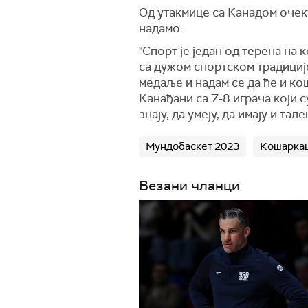
Од утакмице са Канадом очекуј
надамо.
"Спорт је
један од терена на 
са дужом спортском традицијо
медаље и надам се да ће и ко
Канађани са 7-8 играча који с
знају, да умеју, да имају и т
Мундобаскет 2023
Кошаркаш
Везани чланци