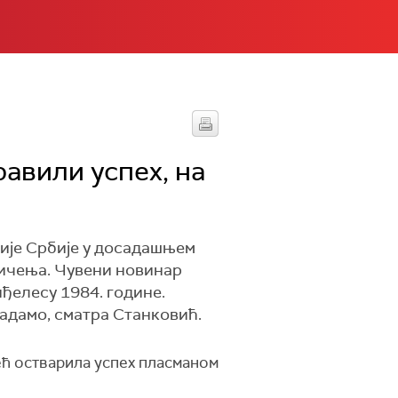
авили успех, на
ије Србије у досадашњем
ичења. Чувени новинар
нђелесу 1984. године.
надамо, сматра Станковић.
ећ остварила успех пласманом