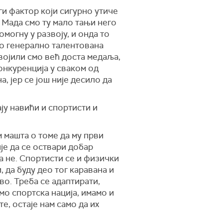
ги фактор који сигурно утиче
. Мада смо ту мало тањи него
омогну у развоју, и онда то
мо генерално талентована
војили смо већ доста медаља,
конкуренција у сваком од
, јер се још није десило да
ју навићи и спортисти и
м машта о томе да му први
је да се оствари добар
да не. Спортисти се и физички
, да буду део тог каравана и
во. Треба се адаптирати,
мо спортска нација, имамо и
е, остаје нам само да их