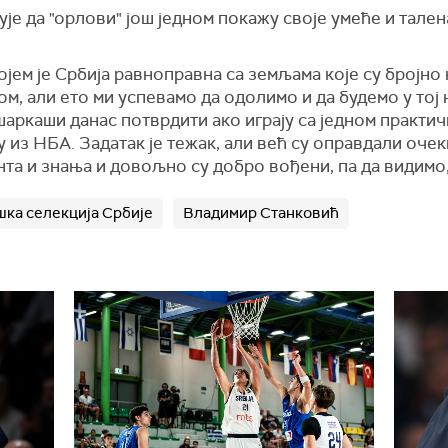
е да "орлови" још једном покажу своје умеће и таленат
којем је Србија равноправна са земљама које су бројно
м, али ето ми успевамо да одолимо и да будемо у тој 
шаркаши данас потврдити ако играју са једном практи
у из НБА. За
датак
је тежак, али већ су оправдали очек
алента и знања и довољно су добро вођени, па да видимо
ка селекција Србије
Владимир Станковић