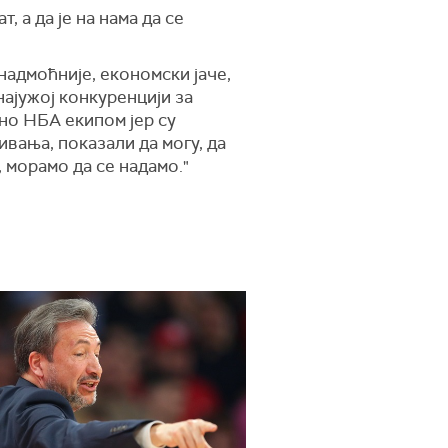
, а да је на нама да се
 надмоћније, економски јаче,
најужој конкуренцији за
чно НБА екипом јер су
ивања, показали да могу, да
, морамо да се надамо."