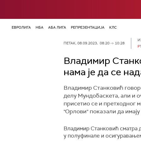
ЕВРОЛИГА
НБА
АБА ЛИГА
РЕПРЕЗЕНТАЦИЈА
КЛС
И
ПЕТАК, 08.09.2023, 08:20 -> 10:28
Р
Владимир Станко
нама је да се на
Владимир Станковић говори
делу Мундобаскета, али и 
присетио се и претходног м
"Орлови" показали да имају
Владимир Станковић сматра д
у полуфинале и осигуравањем