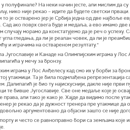
 у полуфинале? На неки начин јесте, али мислим да с
љу, нико није рекао – идите да будете светски прваци
 то је остварено јер је Србија једна од две најбоље 
 Сад ако поврх свега буде и медаља, а ево имамо две 
 случају морамо да констатујемо да је реч о успеху. Са
угла гледања, да ли је реалан човек, да ли је преамби
ћу и играчима на оствареном резултату."
а Југославије и Канаде на Олимпијским играма у Лос 
ипагића у мечу за бронзу.
ским играма у Лос
Анђ
елесу
кад смо их у борби за бро
 тој утакмици. Та је била подмлађена репрезентација
. Далипагић је био ту најискуснији, дакле није први п
и те бивше Југославије. Све оне медаље које је освај
права, али тако је како је. Хајде да видимо после ута
ренер је рекао да је дужност тренера пре утакмице да 
 довољно аргументовано да објасни зашто се није дого
спорту и често се равноправно бори са земљама које 
е.