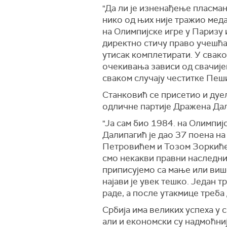
"Да ли је изненађење пласман
нико од њих није тражио меда
на Олимпијске игре у Паризу и
директно стичу право учешћа.
утисак комплетирати. У сваком
очекивања зависи од свачијег 
сваком случају честитке Пеши
Станковић се присетио и дуел
одличне партије Дражена Дал
"Ја сам био 1984. на Олимпиј
Далипагић је дао 37 поена на
Петровићем и Тозо
м
Зоркићем
смо некакви правни наследниц
приписујемо са мање или више 
најави је увек тешко. Један т
раде, а после утакмице треба
Србија има великих успеха у 
али и економски су надмоћниј