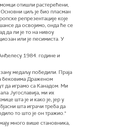
у момци отишли растерећени,
. Основни циљ је био пласман
европске репрезентације које
шансе да освојимо, онда ће се
д да ли је то на нивоу
циозан или је песимиста. У
Анђелесу 1984. године и
нзану медаљу победили. Праја
 са бековима Драженом
ут да играмо са Канадом.
М
и
ала Југославија, ми их
кмице шта је
и
како је, јер у
објасни шта играчи треба да
дило то што је он тражио."
имају много више становника,