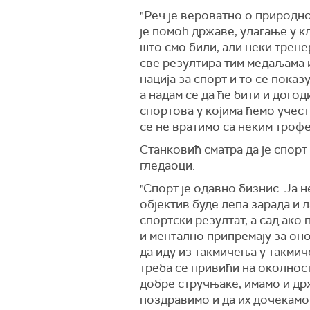
"Ре
ч
је вероватно о природном
је помоћ државе, улагање у к
што смо били, али неки тренер
све резултира тим медаљама и
нација за спорт и то се показу
а надам се да ће бити и дого
спортова у којима ћемо учест
се не вратимо са неким трофе
Станковић сматра да је спорт
гледаоци.
"Спорт је одавно бизнис. Ја 
објектив буде лепа зарада и 
спортски резултат, а сад ако 
и ментално припремају за оно 
да иду из такмичења у такмиче
треба се привићи на околност
добре стручњаке, имамо и држ
поздравимо и да их дочекамо