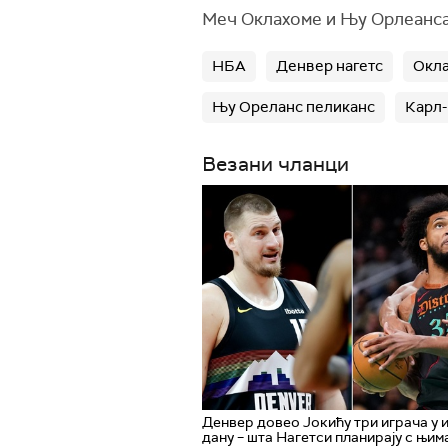
Меч Оклахоме и Њу Орлеанса 
НБА
Денвер нагетс
Окла
Њу Ореланс пеликанс
Карл-
Везани чланци
Денвер довео Јокићу три играча у 
дану – шта Нагетси планирају с њим