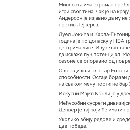
Минесота има огроман пробле
игри свог тима, чак је на кр
Андерсон је изјавио да му не 
против Лејкерса.
Дуел Јокића и Карла-Ентониј
година је по доласку у НБА т
центрима лиге. Изузетан тале
да искаже пун потенцијал. Мо
сезоне се опоравио од повре
Овогодишњи ол-стар Ентони 
способности. Остаје бојазан д
на сваком мечу постигне бар 
Искусни Мајкл Конли је у дрес
Међусобни сусрети дивизијск
Денвер је тај који ће имати 
Уколико збију редове и сред
две победе.