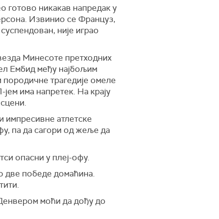
о готово никакав напредак у
дерсона. Извинио се Француз,
е суспендован, није играо
звезда Минесоте претходних
оел Ембид међу најбољим
 и породичне трагедије омеле
-јем има напретек. На крају
 сцени.
и импресивне атлетске
офу, па да сагори од жеље да
етси опасни у плеј-офу.
о две победе домаћина.
тити.
 Денвером моћи да дођу до