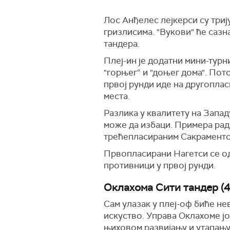
Лос Анђелес лејкерси су три
гризлисима. "Вукови" ће сазн
тандера.
Плеј-ин је додатни мини-турн
"горњег“ и "доњег дома". Пот
првој рунди иде на другоплас
места.
Разлика у квалитету на Западу
може да избаци. Примера ради
трећепласираним Сакраменто 
Првопласирани Нагетси се одм
противници у првој рунди.
Оклахома Сити тандер (4
Сам улазак у плеј-оф биће не
искуство. Управа Оклахоме ј
њиховом развијању и утапању