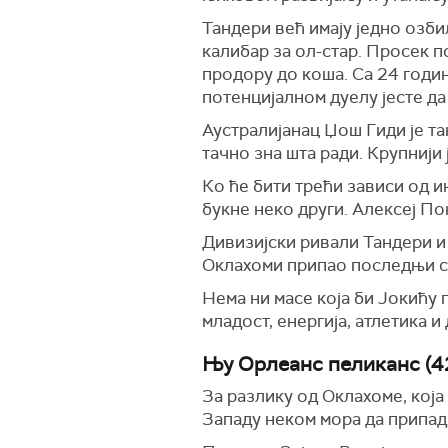
Тандери већ имају једно озб
калибар за ол-стар. Просек п
продору до коша. Са 24 годин
потенцијалном дуелу јесте да
Аустралијанац Џош Гиди је та
тачно зна шта ради. Крупнији
Ко ће бити трећи зависи од и
букне неко други. Алексеј П
Дивизијски ривали Тандери и Н
Оклахоми припао последњи с
Нема ни масе која би Јокићу 
младост, енергија, атлетика 
Њу Орлеанс пеликанс (4
За разлику од Оклахоме, која
Западу неком мора да припадн