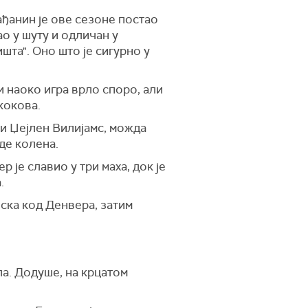
ађанин је ове сезоне постао
ао у шуту и одличан у
шта". Оно што је сигурно у
и наоко игра врло споро, али
кокова.
ки Џејлен Вилијамс, можда
де колена.
 је славио у три маха, док је
.
иска код Денвера, затим
ла. Додуше, на крцатом