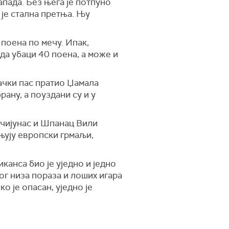
апада. Без њега је потпуно
 је стална претња. Њу
 поена по мечу. Ипак,
да убаци 40 поена, а може и
ачки пас пратио Џамала
ану, а поуздани су и у
нчијунас и Шпанац Вили
ењују европски грмаљи,
канса био је уједно и једно
г низа пораза и лоших игара
о је опасан, уједно је