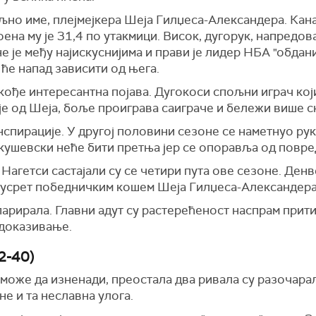
иљно име, плејмејкера Шеја Гилџеса-Александера. Кан
оена му је 31,4 по утакмици. Висок, дугорук, напредов
е је међу најискуснијима и прави је лидер НБА "обдани
 ће напад зависити од њега.
кође интересантна појава. Дугокоси спољни играч кој
 је од Шеја, боље проиграва саиграче и бележи више с
нспирације. У другој половини сезоне се наметнуо ру
окушевски неће бити претња јер се опоравља од повре
агетси састајали су се четири пута ове сезоне. Денвер
усрет победничким кошем Шеја Гилџеса-Александера
парирала. Главни адут су растерећеност наспрам прит
и доказивање.
2-40)
 може да изненади, преостала два ривала су разочара
е и та неславна улога.