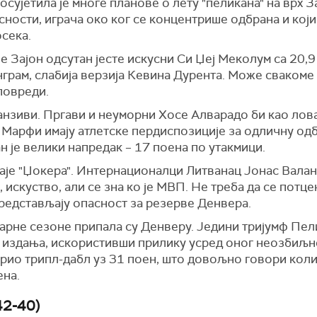
сујетила је многе планове о лету "пеликана" на врх З
сности, играча око ког се концентрише одбрана и који
осека.
је Зајон одсутан јесте искусни Си Џеј Меколум са 20,9
грам, слабија верзија Кевина Дурента. Може свакоме 
 повреди.
анзиви. Пргави и неуморни Хосе Алварадо би као лов
 Марфи имају атлетске пердиспозиције за одличну одбр
н је велики напредак – 17 поена по утакмици.
аје "Џокера". Интернационалци Литванац Јонас Вала
, искуство, али се зна ко је МВП. Не треба да се потц
представљају опасност за резерве Денвера.
арне сезоне припала су Денверу. Једини тријумф Пели
 издања, искористивши прилику усред оног неозбиљно
арио трипл-дабл уз 31 поен, што довољно говори колик
ена.
42-40)