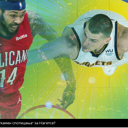
 "камен спотицања" за Нагетсе?