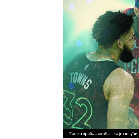
Тројка вреба Јокића – ко је могући