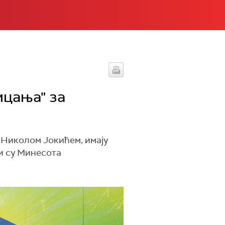
ицања" за
Николом Јокићем, имају
ци су Минесота