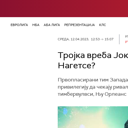
ЕВРОЛИГА
НБА
АБА ЛИГА
РЕПРЕЗЕНТАЦИЈА
КЛС
И
СРЕДА, 12.04.2023, 12:53 -> 15:07
Р
Тројка вреба Јок
Нагетсе?
Првопласирани тим Запада 
привилегију да чекају рива
тимбервулвси, Њу Орлеанс 