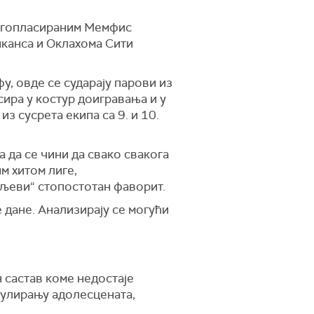
ругопласираним Мемфис
иканса и Оклахома Сити
у, овде се сударају парови из
сира у костур доигравања и у
з сусрета екипа са 9. и 10.
а да се чини да свако свакога
м хитом лиге,
аљеви“ стопостотан фаворит.
 дане. Анализирају се могући
 састав коме недостаје
мулирању адолесцената,