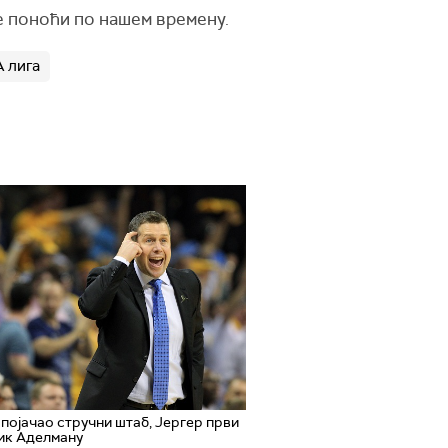
е поноћи по нашем времену.
 лига
појачао стручни штаб, Јергер први
ик Аделману