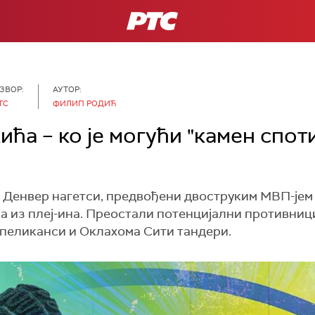
РТС
ЗВОР:
АУТОР:
ТС
ФИЛИП РОДИЋ
ића – ко је могући "камен спот
Денвер нагетси, предвођени двоструким МВП-јем 
ла из плеј-ина. Преостали потенцијални противни
пеликанси и Оклахома Сити тандери.