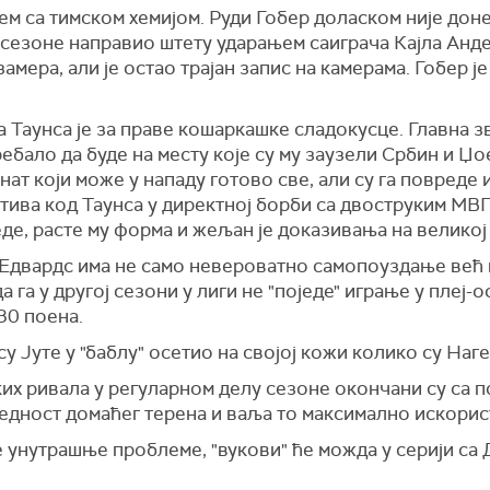
м са тимском хемијом. Руди Гобер доласком није доне
ају сезоне направио штету ударањем саиграча Кајла Ан
замера, али је остао трајан запис на камерама. Гобер ј
а Таунса је за праве кошаркашке сладокусце. Главна 
ребало да буде на месту које су му заузели Србин и Џ
нат који може у нападу готово све, али су га повреде
тива код Таунса у директној борби са двоструким МВП
де, расте му форма и жељан је доказивања на великој
Едвардс има не само невероватно самопоуздање већ 
а га у другој сезони у лиги не "поједе" играње у плеј-
30 поена.
у Јуте у "баблу" осетио на својој кожи колико су Наг
их ривала у регуларном делу сезоне окончани су са п
предност домаћег терена и ваља то максимално искорис
е унутрашње проблеме, "вукови" ће можда у серији са