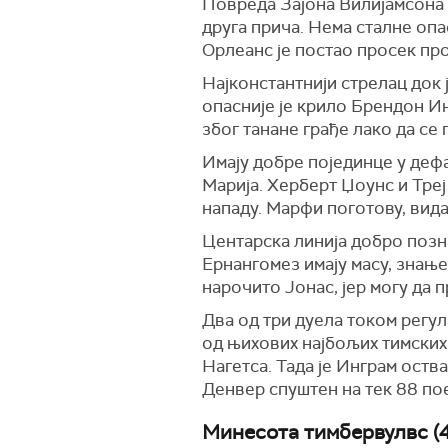
Повреда Зајона Вилијамсона о
друга прича. Нема сталне опа
Орлеанс је постао просек пр
Најконстантнији стрелац док 
опасније је крило Брендон Ин
због танане грађе лако да се
Имају добре појединце у деф
Марија. Херберт Џоунс и Треј
нападу. Марфи поготову, вида
Центарска линија добро позн
Ернангомез имају масу, знање
нарочито Јонас, јер могу да 
Два од три дуела током регул
од њихових најбољих тимских
Нагетса. Тада је Инграм оств
Денвер спуштен на тек 88 по
Минесота тимбервулвс (