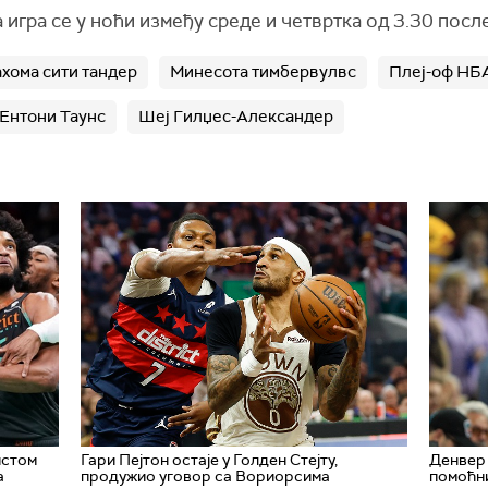
игра се у ноћи између среде и четвртка од 3.30 посл
хома сити тандер
Минесота тимбервулвс
Плеј-оф НБА
Ентони Таунс
Шеј Гилџес-Александер
истом
Гари Пејтон остаје у Голден Стејту,
Денвер 
а
продужио уговор са Вориорсима
помоћн