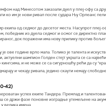
јумфом над Минесотом заказали дуел у плеј-офу са д
ати ко им је нови ривал после судара Њу Орлеанс пел
ир екипа од седмог до десетог места. Насупрот плеј-оф
ом, победник из дуела седмог и осмог се директно пла
ираног, док поражени има нову прилику против бољег и
 је ове године врло мала. Толико је талента и искуств
, актуелни шампион Голден стејт укршта се са највећи
кингсима, и не може се са сигурношћу рећи да су "кр
арају и чекају ривала, једино скаути немају слободне
0-42)
вероватан успех екипе Тандера. Премлад и талентован
ош се држи фазе поновне изградње утемељене на аку
 у велика имена.