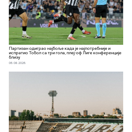
Партизан одиграо најбоље када је најпотребније и
испратио Тобол са три гола, плеј-оф Лиге конференције
близу
06. 08. 2026.