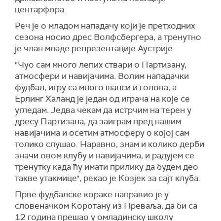
центарфора.
Реч је о младом нападачу који је претходних
сезона носио дрес Волфсбергера, а тренутно
је члан младе репрезентације Аустрије.
"Чуо сам много лепих ствари о Партизану,
атмосфери и навијачима. Волим нападачки
фудбал, игру са много шанси и голова, а
Ерлинг Халанд је један од играча на које се
угледам. Једва чекам да истрчим на терен у
дресу Партизана, да заиграм пред нашим
навијачима и осетим атмосферу о којој сам
толико слушао. Наравно, знам и колико дерби
значи овом клубу и навијачима, и радујем се
тренутку када ћу имати прилику да будем део
такве утакмице", рекао је Козјек за сајт клуба.
Прве фудбалске кораке направио је у
словеначком Коротану из Преваља, да би са
12 година прешао у омладинску школу