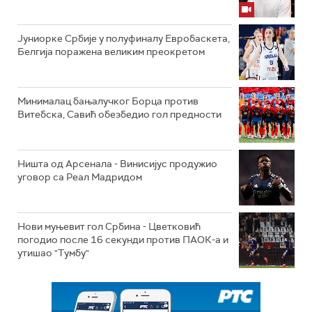
Јуниорке Србије у полуфиналу Евробаскета,
Белгија поражена великим преокретом
Минималац бањалучког Борца против
Витебска, Савић обезбедио гол предности
Ништа од Арсенала - Винисијус продужио
уговор са Реал Мадридом
Нови муњевит гол Србина - Цветковић
погодио после 16 секунди против ПАОК-а и
утишао "Тумбу"