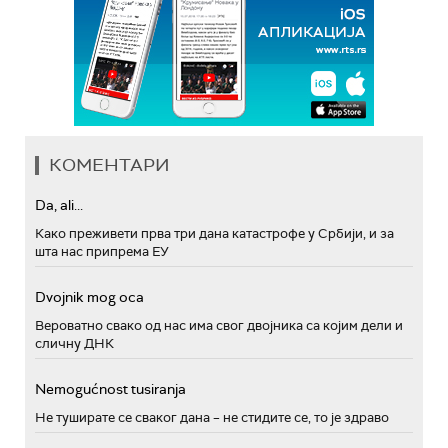
КОМЕНТАРИ
Da, ali...
Како преживети прва три дана катастрофе у Србији, и за
шта нас припрема ЕУ
Dvojnik mog oca
Вероватно свако од нас има свог двојника са којим дели и
сличну ДНК
Nemogućnost tusiranja
Не туширате се сваког дана – не стидите се, то је здраво