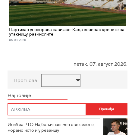
Партизан упозорава навијаче: Када вечерас кренете на
утакмицу, размислите
06. 08. 2026.
петак, 07. август 2026.
Прогноза
Најновије
Илић за РТС: Најбољи наш меч ове сезоне,
морамо исто и у реваншу