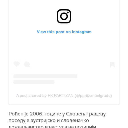
View this post on Instagram
A post shared by FK PARTIZAN (@partizanbelgrade)
Рођен је 2006. године у Словењ Градецу,
поседује аустријско и словеначко
држављанство и наступа на позицији