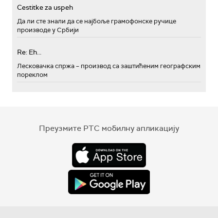
Cestitke za uspeh
Да ли сте знали да се најбоље грамофонске ручице
производе у Србији
Re: Eh...
Лесковачка спржа – производ са заштићеним географским
пореклом
Преузмите РТС мобилну апликацију