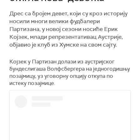
Дрес са бројем девет, који су кроз историју
носили многи велики фудбалери
Партизана, у новој сезони носиће Ерик
Којзек, млади репрезентативац Аустрије,
објавио је клуб из Хумске на свом сајту.
Којзек у Партизан долази из аустријског
бундеслигаша Волфсбергера на једногодишњу
позајмицу, уз уговорну опцију откупа по
истеку позајмице.