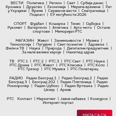
|
|
|
|
ВЕСТИ
Политика
Регион
Свет
Србија данас
|
|
|
|
Хроника
Друштво
Економија
Мерила времена
Рат
|
|
|
|
у Украјини
Време
Сервисне вести
Сматрачница
|
Подкаст
ЕУ могућности 2026
|
|
|
|
СПОРТ
Фудбал
Кошарка
Тенис
Одбојка
|
|
|
|
Рукомет
Ватерполо
Атлетика
Ауто-мото
Остали
|
спортови
Меморијал РТС
|
|
|
МАГАЗИН
Живот
Занимљивости
Музика
|
|
|
|
Технологијa
Путујемо
Свет познатих
Здравље
|
|
|
|
Филм и ТВ
Наука
Природа
Дигитални предузетник
|
За мале велике хероје
Наизглед здрав
|
|
|
|
|
ТВ
РТС 1
РТС 2
РТС 3
РТС Свет
РТС Наука
|
|
|
|
РТС Драма
РТС Живот
РТС Класика
РТС Коло
|
|
РТС Трезор
РТС Музика
РТС Полетарац
|
|
РАДИО
Радио Београд 1
Радио Београд 2
Радио
|
|
|
Београд 3
Београд 202
Радио Плетеница
Радио
|
|
|
Рокенролер
Радио Џубокс
Радио Вртешка
Радио
|
Џезер
Архив
|
|
|
|
РТС
Контакт
Маркетинг
Јавне набавке
Конкурси
Интернет портал
МАПА САЈТА