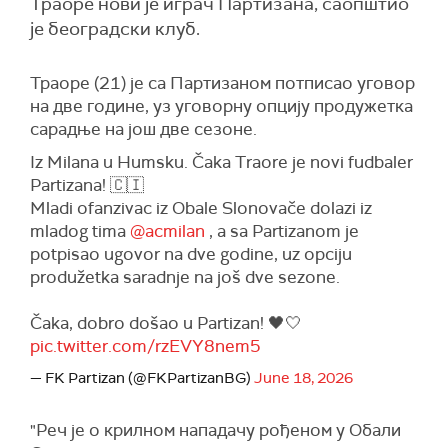
Траоре нови је играч Партизана, саопштио
је београдски клуб.
Траоре (21) је са Партизаном потписао уговор
на две године, уз уговорну опцију продужетка
сарадње на још две сезоне.
Iz Milana u Humsku. Čaka Traore je novi fudbaler
Partizana! 🇨🇮
Mladi ofanzivac iz Obale Slonovače dolazi iz
mladog tima
@acmilan
, a sa Partizanom je
potpisao ugovor na dve godine, uz opciju
produžetka saradnje na još dve sezone.
Čaka, dobro došao u Partizan! 🖤🤍
pic.twitter.com/rzEVY8nem5
— FK Partizan (@FKPartizanBG)
June 18, 2026
"Реч је о крилном нападачу рођеном у Обали