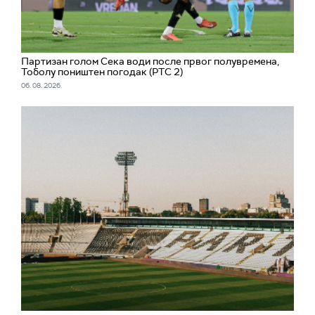
Партизан голом Сека води после првог полувремена,
Тоболу поништен погодак (РТС 2)
06. 08. 2026.