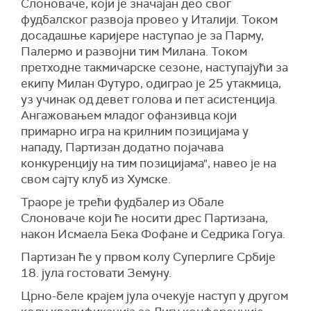
Слоноваче, који је значајан део свог
фудбалског развоја провео у Италији. Током
досадашње каријере наступао је за Парму,
Палермо и развојни тим Милана. Током
претходне такмичарске сезоне, наступајући за
екипу Милан Футуро, одиграо је 25 утакмица,
уз учинак од девет голова и пет асистенција.
Ангажовањем младог офанзивца који
примарно игра на крилним позицијама у
нападу, Партизан додатно појачава
конкуренцију на тим позицијама", навео је на
свом сајту клуб из Хумске.
Траоре је трећи фудбалер из Обале
Слоноваче који ће носити дрес Партизана,
након Исмаела Бека Фофане и Седрика Гогуа.
Партизан ће у првом колу Суперлиге Србије
18. јула гостовати Земуну.
Црно-беле крајем јула очекује наступ у другом