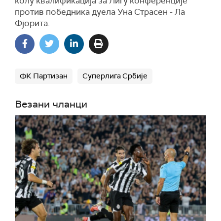
колу квалификација за Лигу конференције
против победника дуела Уна Страсен - Ла
Фјорита.
ФК Партизан
Суперлига Србије
Везани чланци