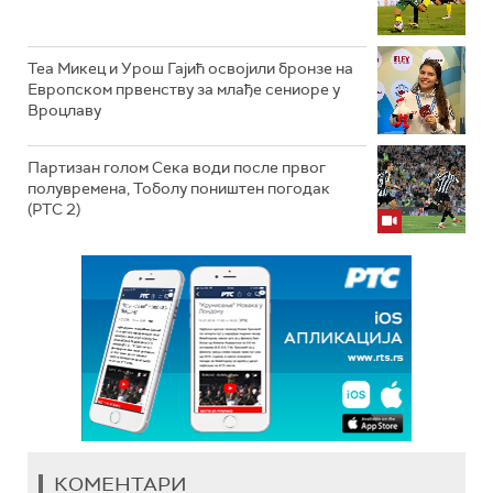
Теа Микец и Урош Гајић освојили бронзе на
Европском првенству за млађе сениоре у
Вроцлаву
Партизан голом Сека води после првог
полувремена, Тоболу поништен погодак
(РТС 2)
КОМЕНТАРИ