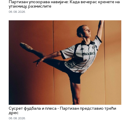
Партизан упозорава навијаче: Када вечерас кренете на
утакмицу, размислите
06. 08. 2026.
Сусрет фудбала и плеса - Партизан представио трећи
дрес
06. 08. 2026.