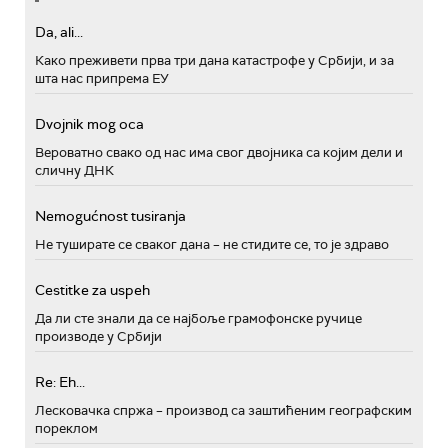
Da, ali...
Како преживети прва три дана катастрофе у Србији, и за
шта нас припрема ЕУ
Dvojnik mog oca
Вероватно свако од нас има свог двојника са којим дели и
сличну ДНК
Nemogućnost tusiranja
Не туширате се сваког дана – не стидите се, то је здраво
Cestitke za uspeh
Да ли сте знали да се најбоље грамофонске ручице
производе у Србији
Re: Eh...
Лесковачка спржа – производ са заштићеним географским
пореклом