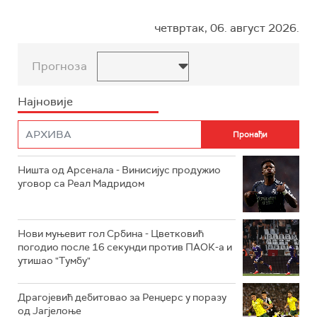
четвртак, 06. август 2026.
Прогноза
Најновије
Ништа од Арсенала - Винисијус продужио
уговор са Реал Мадридом
Нови муњевит гол Србина - Цветковић
погодио после 16 секунди против ПАОК-а и
утишао "Тумбу"
Драгојевић дебитовао за Ренџерс у поразу
од Јагјелоње