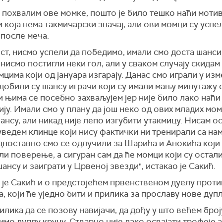
 похвалим ове момке, пошто је било тешко наћи мотив
 која нема такмичарски значај, али ови момци су успе
 после меча.
т, нисмо успели да победимо, имали смо доста шанси,
нисмо постигли неки гол, али у сваком случају скидам
цима који од јануара изгарају. Данас смо играли у и
 добили су шансу играчи који су имали мању минутажу 
и њима се посебно захваљујем јер није било лако наћи
ју. Имали смо у плану да још неко од ових младих мо
ансу, али никад није лепо изгубити утакмицу. Нисам о
уведем клинце који нису фактички ни тренирали са на
дноставно смо се одлучили за Шарића и Анокића који
и поверење, а сигуран сам да ће момци који су остали
ансу и заиграти у Црвеној звезди", истакао је Сакић.
 је Сакић и о предстојећем првенственом дуелу прот
, који ће уједно бити и прилика за прославу нове дупл
илика да се позову навијачи, да дођу у што већем број
мо дуплу круну. Стварно није лако освајати трофеје 