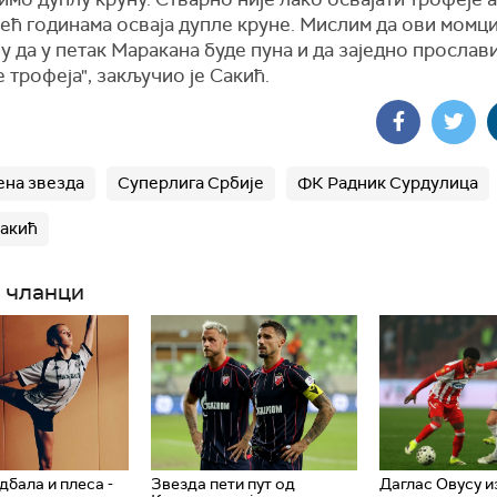
ећ годинама осваја дупле круне. Мислим да ови момц
у да у петак Маракана буде пуна и да заједно прослав
 трофеја", закључио је Сакић.
на звезда
Суперлига Србије
ФК Радник Сурдулица
акић
 чланци
дбала и плеса -
Звезда пети пут од
Даглас Овусу и