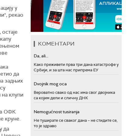
ацију у
ли", рекао
 остаје
 капу
КОМЕНТАРИ
змењеном
ове
Da, ali...
Како преживети прва три дана катастрофе у
мака
Србији, и за шта нас припрема ЕУ
сетио да
ма задњих
Dvojnik mog oca
 су
Вероватно свако од нас има свог двојника
 на клупи
са којим дели и сличну ДНК
ив ОФК
Nemogućnost tusiranja
е круне.
Не туширате се сваког дана – не стидите се,
то је здраво
у да
а Црвена