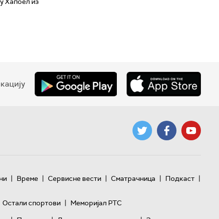
у Хапоел из
кацију
|
|
|
|
|
ни
Време
Сервисне вести
Сматрачница
Подкаст
|
Остали спортови
Меморијал РТС