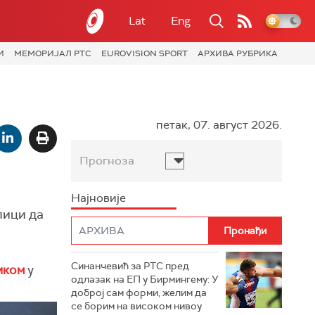
Lat
Eng
И
МЕМОРИЈАЛ РТС
EUROVISION SPORT
АРХИВА РУБРИКА
петак, 07. август 2026.
Прогноза
Најновије
лици да
Синанчевић за РТС пред
ником
у
одлазак на ЕП у Бирмингему: У
доброј сам форми, желим да
се борим на високом нивоу