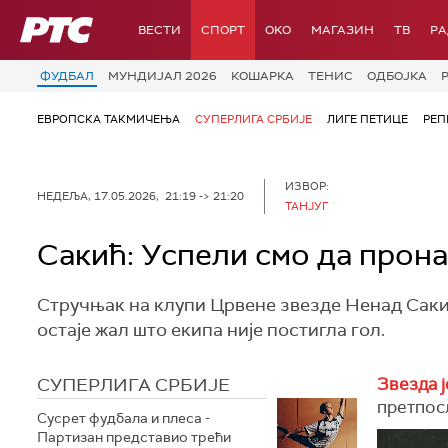
РТС
ВЕСТИ
СПОРТ
OKO
МАГАЗИН
ТВ
Р
ФУДБАЛ
МУНДИЈАЛ 2026
КОШАРКА
ТЕНИС
ОДБОЈКА
ЕВРОПСКА ТАКМИЧЕЊА
СУПЕРЛИГА СРБИЈЕ
ЛИГЕ ПЕТИЦЕ
РЕП
ИЗВОР:
НЕДЕЉА, 17.05.2026, 21:19 -> 21:20
ТАНЈУГ
Сакић: Успели смо да прон
Стручњак на клупи Црвене звезде Ненад Сакић
остаје жал што екипа није постигла гол.
СУПЕРЛИГА СРБИЈЕ
Звезда ј
претпос
Сусрет фудбала и плеса -
Партизан представио трећи