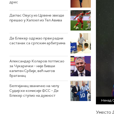
дрес
Даглас Овусу из Црвене звезде
прешао у Хапоел из Тел Авива
Де Блекер одржао први радни
састанак са српским арбитрима
Александар Коларов потписао
за Чукарички – није бивши
капитен Србије, већ његов
братанац
Белгијанац званично на челу
Судијске комисије ФСС – Де
Блекер ступио на дужност
Ненад 
Уместо 