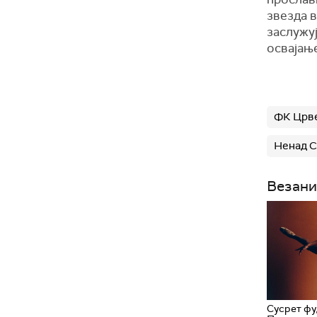
звезда в
заслужуј
освајање
ФК Црве
Ненад С
Везани
Сусрет фу