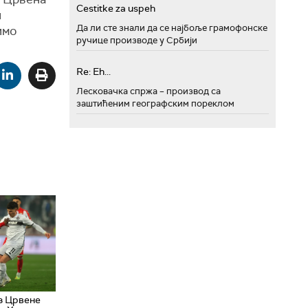
Cestitke za uspeh
и
Да ли сте знали да се најбоље грамофонске
имо
ручице производе у Србији
Re: Eh...
Лесковачка спржа – производ са
заштићеним географским пореклом
з Црвене