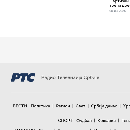
Партизан
трећи дре
06. 08. 2026.
Радио Телевизија Србије
|
|
|
|
ВЕСТИ
Политика
Регион
Свет
Србија данас
Хр
|
|
СПОРТ
Фудбал
Кошарка
Тен