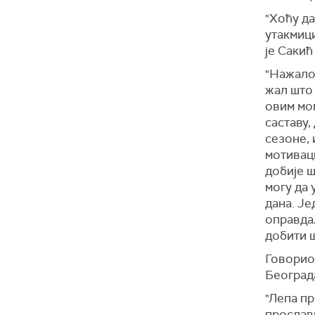
"Хоћу да
утакмици
је Сакић
"Нажалос
жал што 
овим мом
саставу,
сезоне, 
мотиваци
добије ш
могу да 
дана. Је
оправдал
добити ш
Говорио
Београда
"Лепа пр
прослави