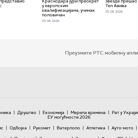
 представио
Краснодара јури преокрет
звезде прешао 
с
у европским
Тел Авива
квалификацијама, учинак
05. 08. 2026.
половичан
05. 08. 2026.
Преузмите РТС мобилну апли
|
|
|
|
оника
Друштво
Економија
Мерила времена
Рат у Украји
ЕУ могућности 2026
|
|
|
|
|
|
ис
Одбојка
Рукомет
Ватерполо
Атлетика
Ауто-мото