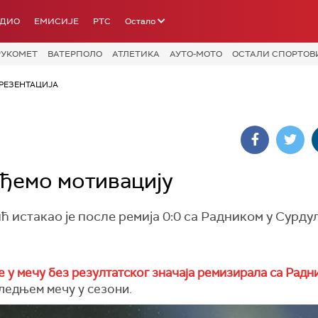
АДИО
ЕМИСИЈЕ
РТС
Остало
РУКОМЕТ
ВАТЕРПОЛО
АТЛЕТИКА
АУТО-МОТО
ОСТАЛИ СПОРТОВ
РЕЗЕНТАЦИЈА
ађемо мотивацију
 истакао је после ремија 0:0 са Радником у Сурду
е у мечу без резултатског значаја ремизирала са Рад
ледњем мечу у сезони.