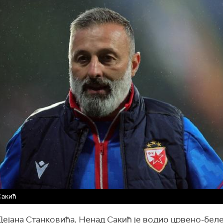
Сакић
Дејана Станковића, Ненад Сакић је водио црвено-беле