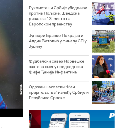
Рукометаши Србије убедљиви
против Пољске, Шведска
ривал за 13. место на
Европском првенству
Јуниори Бранко Покрајац и
Алдин Ћатовић у финалу СП у
Јуџину
Фудбалски савез Норвешке
захтева смену председника
Фифе Ђанија Инфантина
Одржан шаховски "Меч
пријатељства" између Србије и
Републике Српске
.