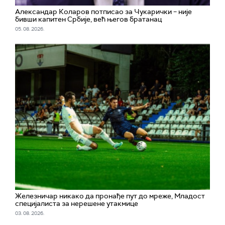
Александар Коларов потписао за Чукарички – није
бивши капитен Србије, већ његов братанац
05. 08. 2026.
Железничар никако да пронађе пут до мреже, Младост
специјалиста за нерешене утакмице
03. 08. 2026.