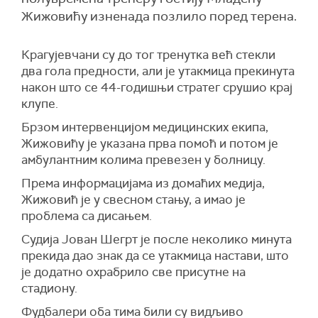
Жижовићу изненада позлило поред терена.
Крагујевчани су до тог тренутка већ стекли
два гола предности, али је утакмица прекинута
након што се 44-годишњи стратег срушио крај
клупе.
Брзом интервенцијом медицинских екипа,
Жижовићу је указана прва помоћ и потом је
амбулантним колима превезен у болницу.
Према информацијама из домаћих медија,
Жижовић је у свесном стању, а имао је
проблема са дисањем.
Судија Јован Шегрт је после неколико минута
прекида дао знак да се утакмица настави, што
је додатно охрабрило све присутне на
стадиону.
Фудбалери оба тима били су видљиво