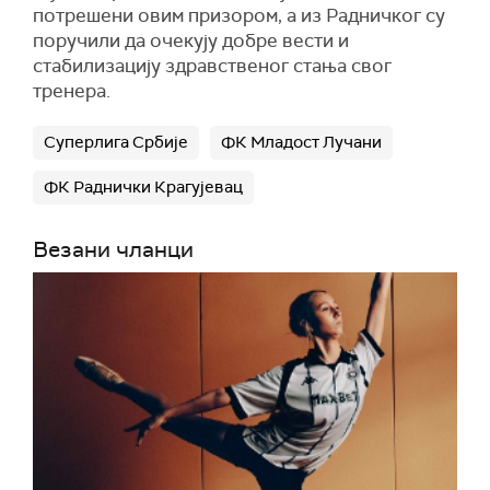
потрешени овим призором, а из Радничког су
поручили да очекују добре вести и
стабилизацију здравственог стања свог
тренера.
Суперлига Србије
ФК Младост Лучани
ФК Раднички Крагујевац
Везани чланци