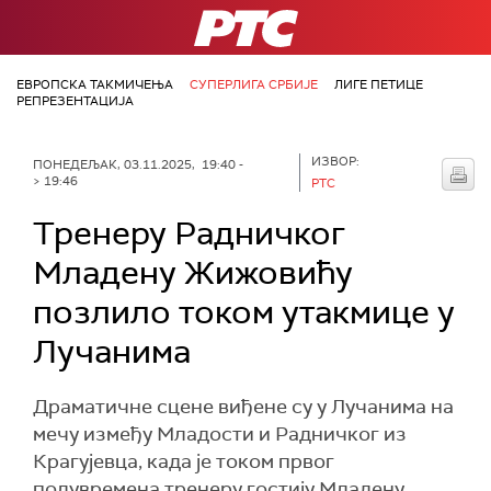
РТС
ЕВРОПСКА ТАКМИЧЕЊА
СУПЕРЛИГА СРБИЈЕ
ЛИГЕ ПЕТИЦЕ
РЕПРЕЗЕНТАЦИЈА
ИЗВОР:
ПОНЕДЕЉАК, 03.11.2025, 19:40 -
> 19:46
РТС
Тренеру Радничког
Младену Жижовићу
позлило током утакмице у
Лучанима
Драматичне сцене виђене су у Лучанима на
мечу између Младости и Радничког из
Крагујевца, када је током првог
полувремена тренеру гостију Младену