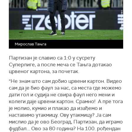
Мирослав Тањга
Партизан је славио са 1:0 у сусрету
Суперлиге, а после меча се Тањга дотакао
црвеног картона, за почетак.
"Не знам што сам добио црвени картон. Видео
сам да је био фаул за нас, са места где можемо
дати гол и судија не свира фаул него мени и
колеги даје црвени картон. Срамно! А пре тога
је молио, кумио и плакао да изађемо и
наставимо утакмицу. Ову утакмицу? Ја сам
мислио да је ово Београд, Партизан, да играмо
фудбал... Ово за 80 година? На 100. рођендан