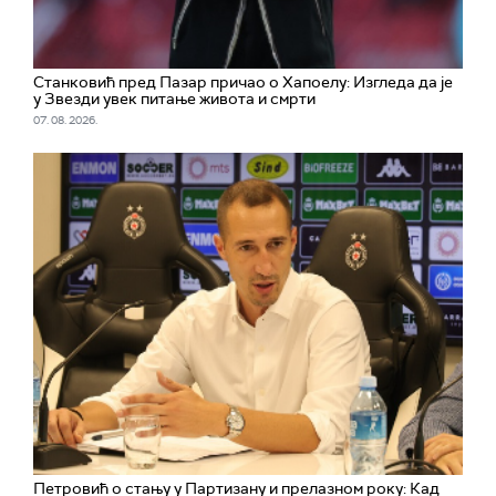
Станковић пред Пазар причао о Хапоелу: Изгледа да је
у Звезди увек питање живота и смрти
07. 08. 2026.
Петровић о стању у Партизану и прелазном року: Кад