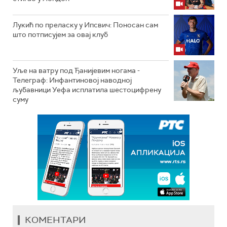
Лукић по преласку у Ипсвич: Поносан сам
што потписујем за овај клуб
Уље на ватру под Ђанијевим ногама -
Телеграф: Инфантиновој наводној
љубавници Уефа исплатила шестоцифрену
суму
КОМЕНТАРИ