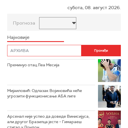
субота, 08. август 2026.
Прогноза
Најновије
Преминуо отац Леа Месија
Мијаиловић: Одлазак Војиновића неће
угрозити функционисање АБА лиге
Арсенал није успео да доведе Винисијуса,
али другог Бразилца јесте – Гимараеш
стигао у Лондон