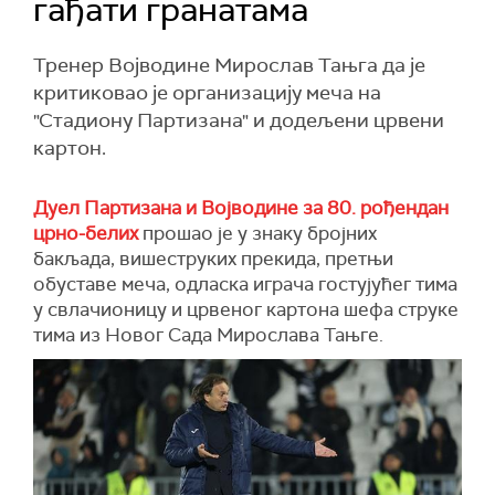
гађати гранатама
Тренер Војводине Мирослав Тањга да је
критиковао је организацију меча на
"Стадиону Партизана" и додељени црвени
картон.
Дуел Партизана и Војводине за 80. рођендан
црно-белих
прошао је у знаку бројних
бакљада, вишеструких прекида, претњи
обуставе меча, одласка играча гостујућег тима
у свлачионицу и црвеног картона шефа струке
тима из Новог Сада Мирослава Тањге.