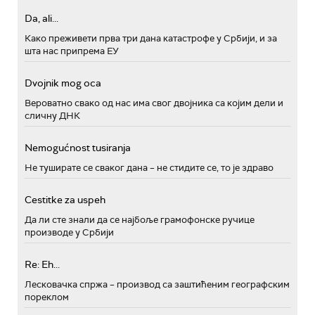
Da, ali...
Како преживети прва три дана катастрофе у Србији, и за
шта нас припрема ЕУ
Dvojnik mog oca
Вероватно свако од нас има свог двојника са којим дели и
сличну ДНК
Nemogućnost tusiranja
Не туширате се сваког дана – не стидите се, то је здраво
Cestitke za uspeh
Да ли сте знали да се најбоље грамофонске ручице
производе у Србији
Re: Eh...
Лесковачка спржа – производ са заштићеним географским
пореклом