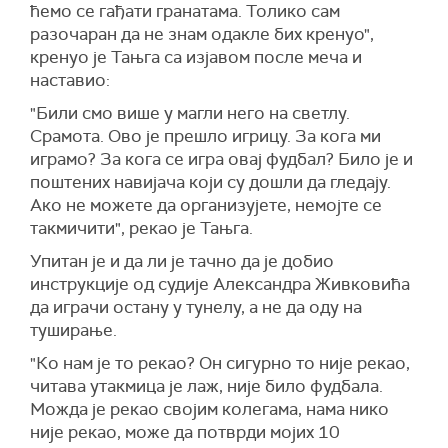
ћемо се гађати гранатама. Толико сам
разочаран да не знам одакле бих кренуо",
кренуо је Тањга са изјавом после меча и
наставио:
"Били смо више у магли него на светлу.
Срамота. Ово је прешло игрицу. За кога ми
играмо? За кога се игра овај фудбал? Било је и
поштених навијача који су дошли да гледају.
Ако не можете да организујете, немојте се
такмичити", рекао је Тањга.
Упитан је и да ли је тачно да је добио
инструкције од судије Александра Живковића
да играчи остану у тунелу, а не да оду на
туширање.
"Ко нам је то рекао? Он сигурно то није рекао,
читава утакмица је лаж, није било фудбала.
Можда је рекао својим колегама, нама нико
није рекао, може да потврди мојих 10