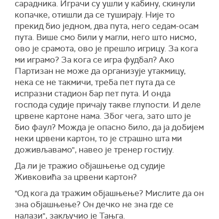
сарадника. Играчи су ушли у кабину, скинули
копачке, отишли да се туширају. Није то
прекид био једном, два пута, него седам-осам
пута. Више смо били у магли, него што нисмо,
ово је срамота, ово је прешло игрицу. За кога
ми играмо? За кога се игра фудбал? Ако
Партизан не може да организује утакмицу,
нека се не такмичи, треба пет пута да се
испразни стадион бар пет пута. И онда
господа судије причају такве глупости. И деле
црвене картоне нама. Због чега, зато што је
био фаул? Можда је опасно било, да ја добијем
неки црвени картон, то је страшно шта ми
доживљавамо", навео је тренер гостију.
Да ли је тражио објашњење од судије
Живковића за црвени картон?
"Од кога да тражим објашњење? Мислите да он
зна објашњење? Он дечко не зна где се
налази", закључио је Тањга.