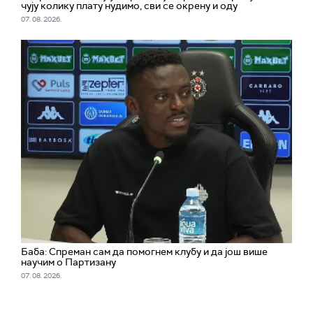
чују колику плату нудимо, сви се окрену и оду
07. 08. 2026.
Баба: Спреман сам да помогнем клубу и да још више
научим о Партизану
07. 08. 2026.