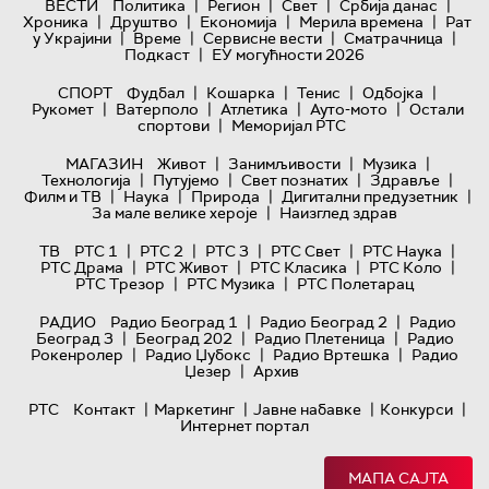
|
|
|
|
ВЕСТИ
Политика
Регион
Свет
Србија данас
|
|
|
|
Хроника
Друштво
Економија
Мерила времена
Рат
|
|
|
|
у Украјини
Време
Сервисне вести
Сматрачница
|
Подкаст
ЕУ могућности 2026
|
|
|
|
СПОРТ
Фудбал
Кошарка
Тенис
Одбојка
|
|
|
|
Рукомет
Ватерполо
Атлетика
Ауто-мото
Остали
|
спортови
Меморијал РТС
|
|
|
МАГАЗИН
Живот
Занимљивости
Музика
|
|
|
|
Технологијa
Путујемо
Свет познатих
Здравље
|
|
|
|
Филм и ТВ
Наука
Природа
Дигитални предузетник
|
За мале велике хероје
Наизглед здрав
|
|
|
|
|
ТВ
РТС 1
РТС 2
РТС 3
РТС Свет
РТС Наука
|
|
|
|
РТС Драма
РТС Живот
РТС Класика
РТС Коло
|
|
РТС Трезор
РТС Музика
РТС Полетарац
|
|
РАДИО
Радио Београд 1
Радио Београд 2
Радио
|
|
|
Београд 3
Београд 202
Радио Плетеница
Радио
|
|
|
Рокенролер
Радио Џубокс
Радио Вртешка
Радио
|
Џезер
Архив
|
|
|
|
РТС
Контакт
Маркетинг
Јавне набавке
Конкурси
Интернет портал
МАПА САЈТА