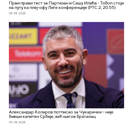
Први прави тест за Партизан и Сашу Илића - Тобол стоји
на путу ка плеј-офу Лиге конференције (РТС 2, 20.55)
06. 08. 2026.
Александар Коларов потписао за Чукарички – није
бивши капитен Србије, већ његов братанац
05. 08. 2026.