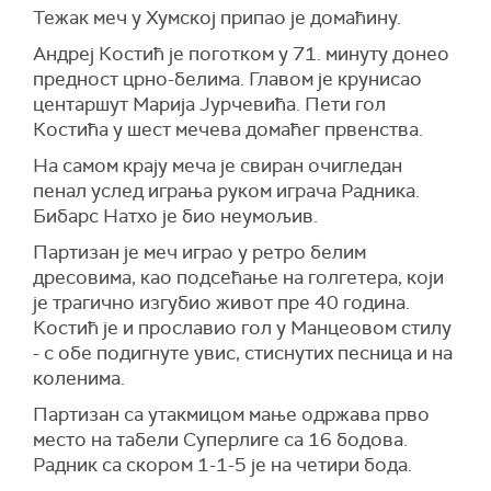
Тежак меч у Хумској припао је домаћину.
Андреј Костић је поготком у 71. минуту донео
предност црно-белима. Главом је крунисао
центаршут Марија Јурчевића. Пети гол
Костића у шест мечева домаћег првенства.
На самом крају меча је свиран очигледан
пенал услед играња руком играча Радника.
Бибарс Натхо је био неумољив.
Партизан је меч играо у ретро белим
дресовима, као подсећање на голгетера, који
је трагично изгубио живот пре 40 година.
Костић је и прославио гол у Манцеовом стилу
- с обе подигнуте увис, стиснутих песница и на
коленима.
Партизан са утакмицом мање одржава прво
место на табели Суперлиге са 16 бодова.
Радник са скором 1-1-5 је на четири бода.