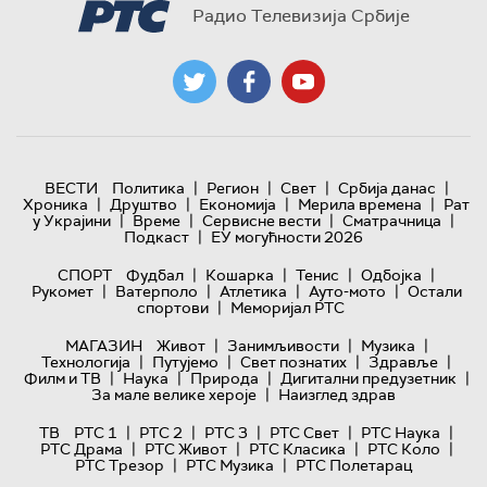
Радио Телевизија Србије
|
|
|
|
ВЕСТИ
Политика
Регион
Свет
Србија данас
|
|
|
|
Хроника
Друштво
Економија
Мерила времена
Рат
|
|
|
|
у Украјини
Време
Сервисне вести
Сматрачница
|
Подкаст
ЕУ могућности 2026
|
|
|
|
СПОРТ
Фудбал
Кошарка
Тенис
Одбојка
|
|
|
|
Рукомет
Ватерполо
Атлетика
Ауто-мото
Остали
|
спортови
Меморијал РТС
|
|
|
МАГАЗИН
Живот
Занимљивости
Музика
|
|
|
|
Технологијa
Путујемо
Свет познатих
Здравље
|
|
|
|
Филм и ТВ
Наука
Природа
Дигитални предузетник
|
За мале велике хероје
Наизглед здрав
|
|
|
|
|
ТВ
РТС 1
РТС 2
РТС 3
РТС Свет
РТС Наука
|
|
|
|
РТС Драма
РТС Живот
РТС Класика
РТС Коло
|
|
РТС Трезор
РТС Музика
РТС Полетарац