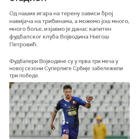
Од наших игара на терену зависи број
навијача на трибинама, а можемо још много,
много боље, изјавио је данас капитен
фудбалског клуба Војводина Његош
Петровић.
Фудбалери Војводине су у прва три меча у
новој сезони Суперлиге Србије забележили
три победе.