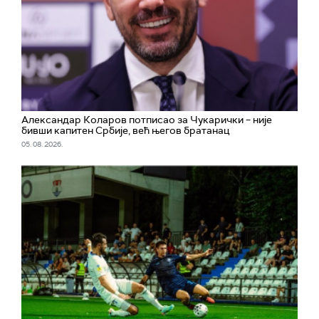
Александар Коларов потписао за Чукарички – није
бивши капитен Србије, већ његов братанац
05. 08. 2026.