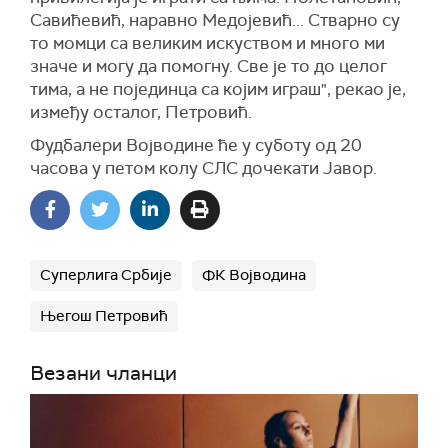
Савићевић, наравно Медојевић... Стварно су
то момци са великим искуством и много ми
значе и могу да помогну. Све је то до целог
тима, а не појединца са којим играш", рекао је,
између осталог, Петровић.
Фудбалери Војводине ће у суботу од 20
часова у петом колу СЛС дочекати Јавор.
Суперлига Србије
ФК Војводина
Његош Петровић
Везани чланци