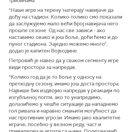
трибинама.
"Наше игре на терену 'натерају' навијаче да
дођу на стадион. Колико-толико смо показали
да заслужујемо мало већи број навијача него
прошле сезоне. Од нас све зависи - ако
наставимо овако и још боље, доћи ћемо и до
пуног стадиона. Заједно можемо много",
додао је капитен Војводине.
Петровић је навео да у сваком сегменту игре
види простора за напредак.
"Колико год да је то боље у односу на
претходну сезону, имамо још доста простора.
Највише бих издвојио напредак у реакцији по
изгубљеној лопти, ако то унапредимо,
долазићемо у чешће ситуације да нападнемо
гол ривала и наравно смањити могућност да
нас противник угрози. Имамо јако квалитетне
играче, посебно у везном реду, част и
привилегија је играти са њима. Полетановић,