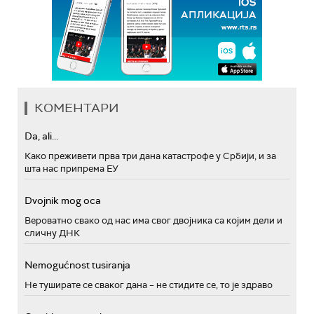
КОМЕНТАРИ
Da, ali...
Како преживети прва три дана катастрофе у Србији, и за
шта нас припрема ЕУ
Dvojnik mog oca
Вероватно свако од нас има свог двојника са којим дели и
сличну ДНК
Nemogućnost tusiranja
Не туширате се сваког дана – не стидите се, то је здраво