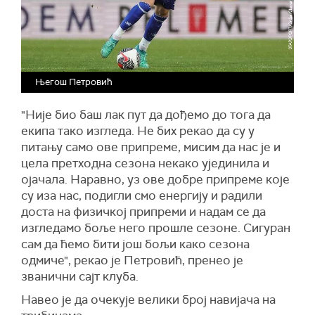
Његош Петровић
"Није био баш лак пут да дођемо до тога да
екипа тако изгледа. Не бих рекао да су у
питању само ове припреме, мисим да нас је и
цела претходна сезона некако ујединила и
ојачала. Наравно, уз ове добре припреме које
су иза нас, подигли смо енергију и радили
доста на физичкој припреми и надам се да
изгледамо боље него прошле сезоне. Сигуран
сам да ћемо бити још бољи како сезона
одмиче", рекао је Петровић, пренео је
званични сајт клуба.
Навео је да очекује велики број навијача на