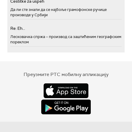
Cestitke za uspeh
Да ли сте знали да се најбоље грамофонске ручице
производе у Србији
Re: Eh...
Лесковачка спржа – производ са заштићеним географским
пореклом
Преузмите РТС мобилну апликацију