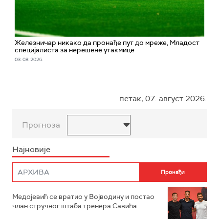
Железничар никако да пронађе пут до мреже, Младост
специјалиста за нерешене утакмице
03. 08. 2026.
петак, 07. август 2026.
Прогноза
Најновије
Медојевић се вратио у Војводину и постао
члан стручног штаба тренера Савића