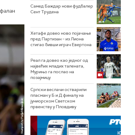
Самед Баждар нови фудбалер
мфалан
Сент Трудена
Хетафе довео ново појачање
пред Партизан – из Лиона
стигао бивши играч Евертона
Реал га довео као једног од
највећих младих талената,
Мурињо га послао на
позајмицу
Српски веслачи остварили
пласман у Б и Д финалу на
јуниорском Светском
првенству у Пловдиву