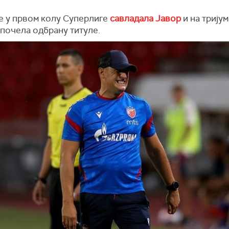
је у првом колу Суперлиге
савладала Јавор
и на трију
апочела одбрану титуле.