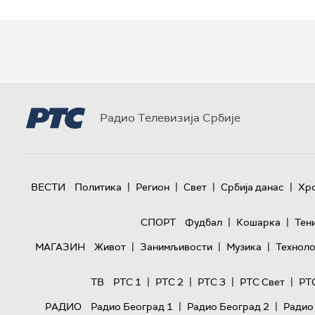
Радио Телевизија Србије
|
|
|
|
ВЕСТИ
Политика
Регион
Свет
Србија данас
Хр
|
|
СПОРТ
Фудбал
Кошарка
Тен
|
|
|
МАГАЗИН
Живот
Занимљивости
Музика
Техноло
|
|
|
|
ТВ
РТС 1
РТС 2
РТС 3
РТС Свет
РТ
|
|
РАДИО
Радио Београд 1
Радио Београд 2
Радио