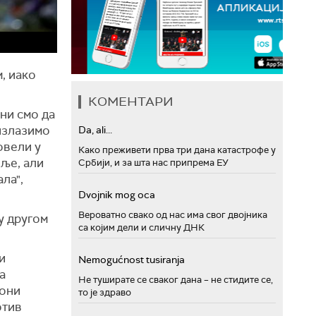
, иако
КОМЕНТАРИ
ни смо да
 излазимо
Da, ali...
овели у
Како преживети прва три дана катастрофе у
оље, али
Србији, и за шта нас припрема ЕУ
ла",
Dvojnik mog oca
Вероватно свако од нас има свог двојника
у другом
са којим дели и сличну ДНК
и
Nemogućnost tusiranja
а
Не туширате се сваког дана – не стидите се,
иони
то је здраво
отив