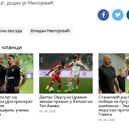
", додао је Милојевић.
на звезда
Владан Милојевић
 чланци
ти пут од
Даглас Овусу из Црвене
Станковић још 
а јури преокрет
звезде прешао у Хапоел из
победе на путу 
им
Тел Авива
шампиона – Зв
цијама, учинак
мора као прот
05. 08. 2026.
н
Глимта
05. 08. 2026.