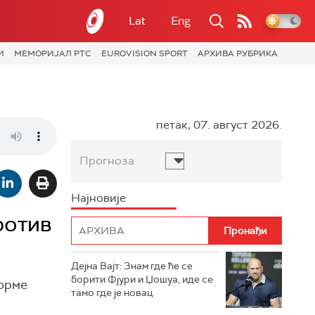
Lat
Eng
И
МЕМОРИЈАЛ РТС
EUROVISION SPORT
АРХИВА РУБРИКА
петак, 07. август 2026.
Прогноза
Најновије
ротив
Дејна Вајт: Знам где ће се
борити Фјури и Џошуа, иде се
форме
тамо где је новац