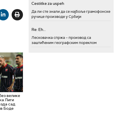
Cestitke za uspeh
Да ли сте знали да се најбоље грамофонске
ручице производе у Србији
Re: Eh...
Лесковачка спржа – производ са
заштићеним географским пореклом
без велике
ка Лиги
езда сад
ив Боде