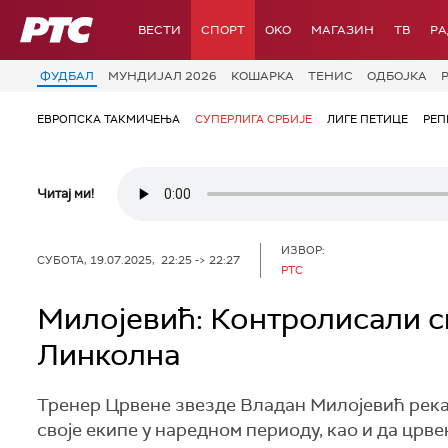
РТС
ВЕСТИ
СПОРТ
OKO
МАГАЗИН
ТВ
Р
ФУДБАЛ
МУНДИЈАЛ 2026
КОШАРКА
ТЕНИС
ОДБОЈКА
ЕВРОПСКА ТАКМИЧЕЊА
СУПЕРЛИГА СРБИЈЕ
ЛИГЕ ПЕТИЦЕ
РЕП
Читај ми!
ИЗВОР:
СУБОТА, 19.07.2025, 22:25 -> 22:27
РТС
Милојевић: Контролисали с
Линколна
Тренер Црвене звезде Владан Милојевић рекао
своје екипе у наредном периоду, као и да црв