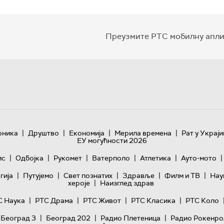
Преузмите РТС мобилну апли
|
|
|
|
оника
Друштво
Економија
Мерила времена
Рат у Украји
ЕУ могућности 2026
|
|
|
|
|
|
ис
Одбојка
Рукомет
Ватерполо
Атлетика
Ауто-мото
|
|
|
|
|
гијa
Путујемо
Свет познатих
Здравље
Филм и ТВ
Нау
|
хероје
Наизглед здрав
|
|
|
|
С Наука
РТС Драма
РТС Живот
РТС Класика
РТС Коло
|
|
|
 Београд 3
Београд 202
Радио Плетеница
Радио Рокенро