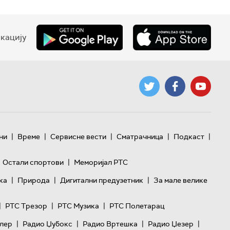
кацију
|
|
|
|
|
ни
Време
Сервисне вести
Сматрачница
Подкаст
|
Остали спортови
Меморијал РТС
|
|
|
ка
Природа
Дигитални предузетник
За мале велике
|
|
|
РТС Трезор
РТС Музика
РТС Полетарац
|
|
|
|
лер
Радио Џубокс
Радио Вртешка
Радио Џезер