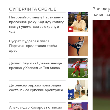
СУПЕРЛИГА СРБИЈЕ
Звезда 
начин з
Петровић о стању у Партизану и
прелазном року: Кад чују колику
плату нудимо, сви се окрену и
оду
Сусрет фудбала и плеса -
Партизан представио трећи
дрес
Даглас Овусу из Црвене звезде
прешао у Хапоел из Тел Авива
Де Блекер одржао први радни
састанак са српским арбитрима
Александар Коларов потписао