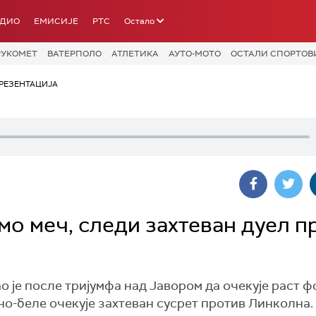
АДИО
ЕМИСИЈЕ
РТС
Остало
РУКОМЕТ
ВАТЕРПОЛО
АТЛЕТИКА
АУТО-МОТО
ОСТАЛИ СПОРТОВ
РЕЗЕНТАЦИЈА
мо меч, следи захтеван дуел п
 је после тријумфа над Јавором да очекује раст 
ено-беле очекује захтеван сусрет против Линколна.