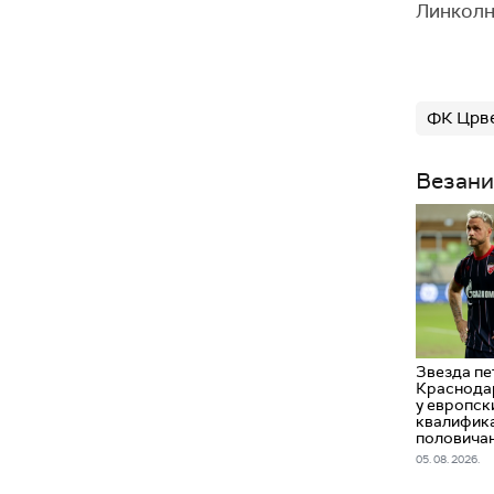
Линколна
ФК Црве
Везани
Звезда пе
Краснодар
у европск
квалифика
половича
05. 08. 2026.