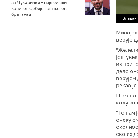
за Чукарички – није бивши
капитен Србије, већ његов
братанац
Владан
Милојеви
верује 
"Желели
још увек
из прип
дело оно
верујем 
рекао је
Црвено-
колу кв
"То нам 
очекујем
околност
својих д