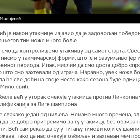
 Милојевић
ћ је након утакмице изјавио да је задовољан победом
да његов тим може много боље.
 смо да контролишемо утакмицу од самог старта. Свес
 нисмо у такмичарској форми, што је и разумљиво јер
ремног периода. Ипак, мислим да смо доста добро спр
 што смо захтевали од играча. Наравно, увек може б
да ће све доћи на своје место како сезона буде одмица
 Милојевић.
беле већ у уторак очекује утакмица против Линколна 
алификација за Лиге шампиона.
је свакако један од циљева. Немамо много времена, ал
 да се добро припремимо за ту утакмицу, без обзира н
и. Већ сам рекао да су у питању тимови који су шамп
ржава, тако да нас очекује озбиљан и захтеван меч пр