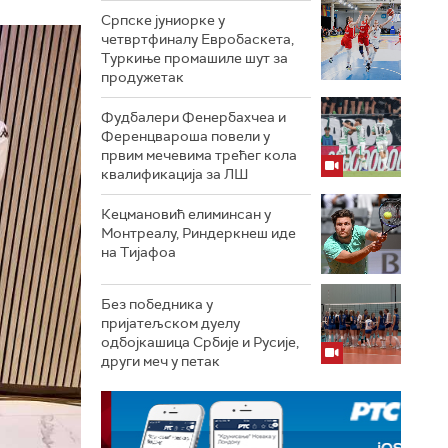
Српске јуниорке у
четвртфиналу Евробаскета,
Туркиње промашиле шут за
продужетак
Фудбалери Фенербахчеа и
Ференцвароша повели у
првим мечевима трећег кола
квалификација за ЛШ
Кецмановић елиминсан у
Монтреалу, Риндеркнеш иде
на Тијафоа
Без победника у
пријатељском дуелу
одбојкашица Србије и Русије,
други меч у петак