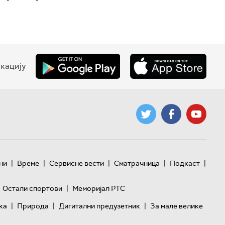
кацију
|
|
|
|
|
ни
Време
Сервисне вести
Сматрачница
Подкаст
|
Остали спортови
Меморијал РТС
|
|
|
ка
Природа
Дигитални предузетник
За мале велике