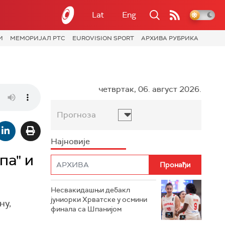
Lat
Eng
И
МЕМОРИЈАЛ РТС
EUROVISION SPORT
АРХИВА РУБРИКА
четвртак, 06. август 2026.
Прогноза
Најновије
па" и
Несвакидашњи дебакл
јуниорки Хрватске у осмини
ну,
финала са Шпанијом