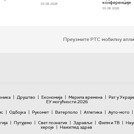
конференције
03. 08. 2026.
03. 08. 2026.
Преузмите РТС мобилну апли
|
|
|
|
оника
Друштво
Економија
Мерила времена
Рат у Украји
ЕУ могућности 2026
|
|
|
|
|
|
ис
Одбојка
Рукомет
Ватерполо
Атлетика
Ауто-мото
|
|
|
|
|
гијa
Путујемо
Свет познатих
Здравље
Филм и ТВ
Нау
|
хероје
Наизглед здрав