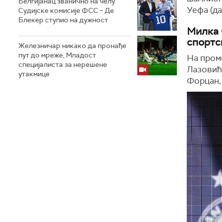
Белгијанац званично на челу
Уефа (да
Судијске комисије ФСС – Де
Блекер ступио на дужност
Милка 
спортс
Железничар никако да пронађе
пут до мреже, Младост
На пром
специјалиста за нерешене
Лазовић
утакмице
Форцан, 