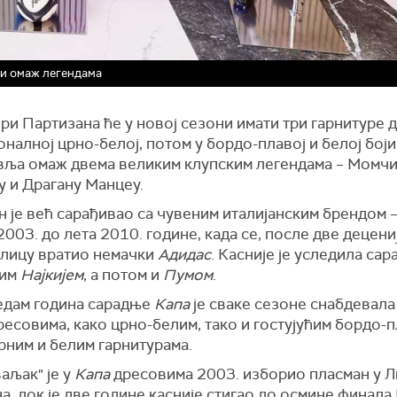
 и омаж легендама
и Партизана ће у новој сезони имати три гарнитуре 
налној црно-белој, потом у бордо-плавој и белој боји,
вља омаж двема великим клупским легендама – Момч
у и Драгану Манцеу.
н је већ сарађивао са чувеним италијанским брендом 
2003. до лета 2010. године, када се, после две децениј
улицу вратио немачки
Адидас
. Касније је уследила сар
ким
Најкијем
, а потом и
Пумом
.
едам година сарадње
Капа
је сваке сезоне снабдевала
есовима, како црно-белим, тако и гостујућим бордо-п
рним и белим гарнитурама.
аљак" је у
Капа
дресовима 2003. изборио пласман у Л
, док је две године касније стигао до осмине финала