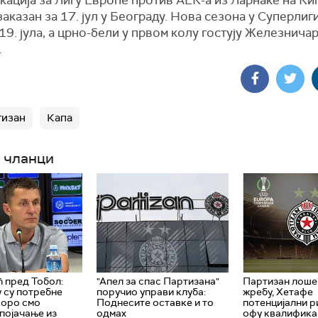
ација за Лигу Европе против АЕК-а из Ларнаке на Кип
аказан за 17. јул у Београду. Нова сезона у Суперлиг
9. јула, а црно-бели у првом колу гостују Железничар
.
тизан
Капа
 чланци
 пред Тобол:
"Апел за спас Партизана"
Партизан лоше
 су потребне
поручио управи клуба:
жребу, Хетафе
коро смо
Поднесите оставке и то
потенцијални ри
појачање из
одмах
офу квалификац