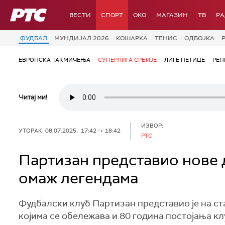
РТС
ВЕСТИ
СПОРТ
OKO
МАГАЗИН
ТВ
Р
ФУДБАЛ
МУНДИЈАЛ 2026
КОШАРКА
ТЕНИС
ОДБОЈКА
ЕВРОПСКА ТАКМИЧЕЊА
СУПЕРЛИГА СРБИЈЕ
ЛИГЕ ПЕТИЦЕ
РЕП
Читај ми!
ИЗВОР:
УТОРАК, 08.07.2025, 17:42 -> 18:42
РТС
Партизан представио нове д
омаж легендама
Фудбалски клуб Партизан представио је на ста
којима се обележава и 80 година постојања кл