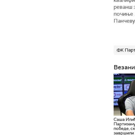
квалифик
реванш з
почиње 1
Панчеву
ФК Пар
Везани
Саша Илић
Партизану
победе, с
завршили 