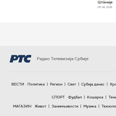
Шпаније
05. 08. 2026.
Радио Телевизија Србије
|
|
|
|
ВЕСТИ
Политика
Регион
Свет
Србија данас
Хр
|
|
СПОРТ
Фудбал
Кошарка
Тен
|
|
|
МАГАЗИН
Живот
Занимљивости
Музика
Техноло