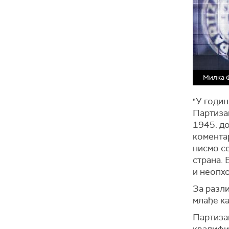
Милка 
"У годин
Партизан
1945. д
комента
нисмо се
страна. 
и неопхо
За разли
млађе ка
Партизан