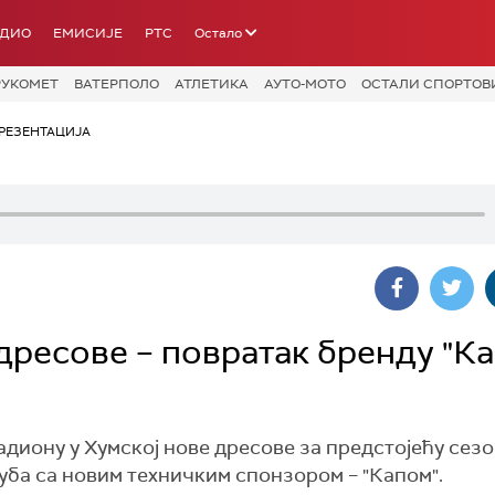
АДИО
ЕМИСИЈЕ
РТС
Остало
РУКОМЕТ
ВАТЕРПОЛО
АТЛЕТИКА
АУТО-МОТО
ОСТАЛИ СПОРТОВ
РЕЗЕНТАЦИЈА
ресове – повратак бренду "Ка
диону у Хумској нове дресове за предстојећу сезо
уба са новим техничким спонзором – "Капом".