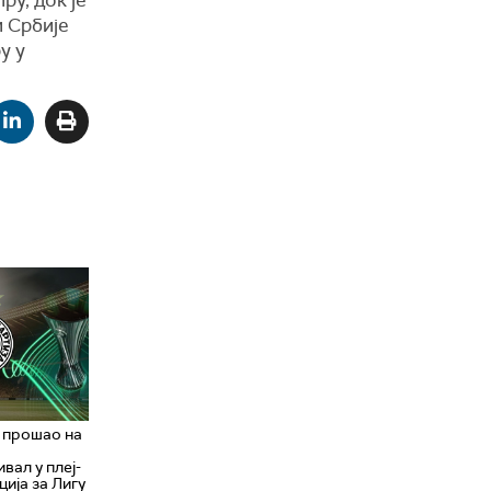
ру, док је
и Србије
у у
 прошао на
вал у плеј-
ија за Лигу