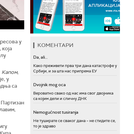
дресова у
КОМЕНТАРИ
 која
илу
Da, ali...
Како преживети прва три дана катастрофе у
Србији, и за шта нас припрема ЕУ
–
Капом
,
е, у
Dvojnik mog oca
адња са
Вероватно свако од нас има свог двојника
са којим дели и сличну ДНК
 Партизан
лавим,
Nemogućnost tusiranja
Не туширате се сваког дана – не стидите се,
игу
то је здраво
 Купа