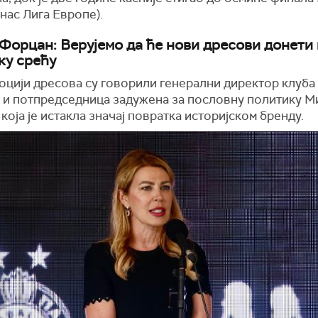
нас Лига Европе).
Форцан: Верујемо да ће нови дресови донети 
ку срећу
оцији дресова су говорили генерални директор клуба
 и потпредседница задужена за пословну политику М
која је истакла значај повратка историјском бренду.