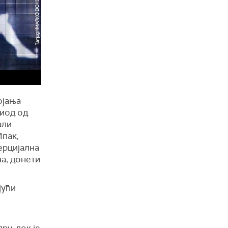
ојања
риод од
али
Ипак,
ерцијална
ча, донети
јући