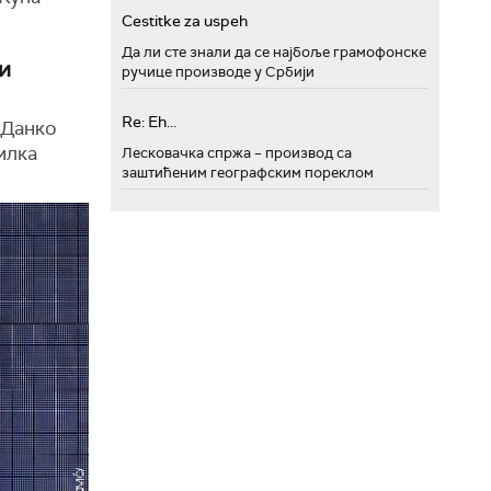
Cestitke za uspeh
Да ли сте знали да се најбоље грамофонске
и
ручице производе у Србији
Re: Eh...
 Данко
илка
Лесковачка спржа – производ са
заштићеним географским пореклом