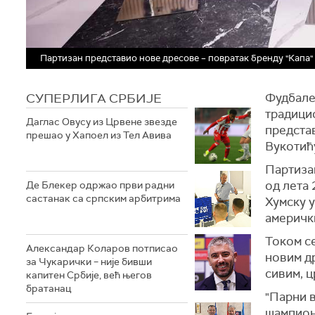
Партизан представио нове дресове – повратак бренду "Капа"
СУПЕРЛИГА СРБИЈЕ
Фудбалер
традицио
Даглас Овусу из Црвене звезде
предста
прешао у Хапоел из Тел Авива
Вукотић
Партиза
од лета 
Де Блекер одржао први радни
састанак са српским арбитрима
Хумску 
америч
Током с
Александар Коларов потписао
новим др
за Чукарички – није бивши
сивим, ц
капитен Србије, већ његов
братанац
"Парни в
шампиона