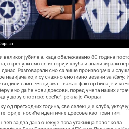
Форцан
и великог јубилеја, када обележавамо 80 година пост
а, окренули смо се историји клуба и анализирали пе
о данас. Разговарали смо са више произвођача и слуш
ре навијача који су снажно емотивно везани за
Капу
. 
 водили само емоцијама – важан фактор била је и ком
Верујемо да ће нови дресови, поред умећа наших игра
дну дозу спортске среће", рекла је Форцан.
ку од претходних година, све селекције клуба, укључу
тегорије, носиће идентичне дресове као први тим.
 већ за два дана очекује прва утакмица првог кола