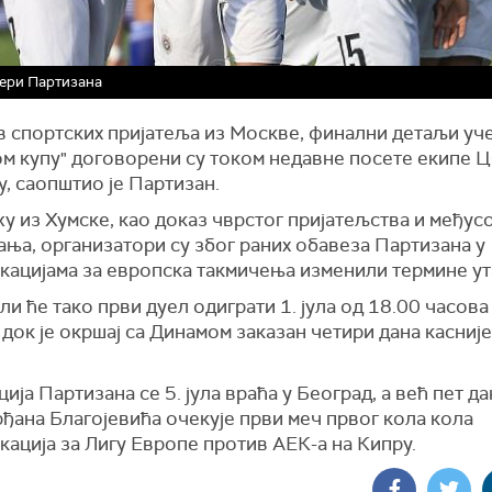
ери Партизана
в спортских пријатеља из Москве, финални детаљи уч
ом купу" договорени су током недавне посете екипе 
, саопштио је Партизан.
у из Хумске, као доказ чврстог пријатељства и међус
ња, организатори су због раних обавеза Партизана у
кацијама за европска такмичења изменили термине ут
и ће тако први дуел одиграти 1. јула од 18.00 часова
док је окршај са Динамом заказан четири дана касније
ија Партизана се 5. јула враћа у Београд, а већ пет да
ђана Благојевића очекује први меч првог кола кола
ација за Лигу Европе против АЕК-а на Кипру.