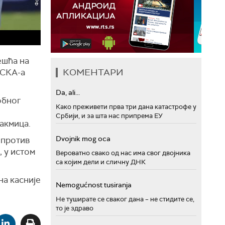
ешћа на
КОМЕНТАРИ
ЦСКА-а
Da, ali...
обног
Како преживети прва три дана катастрофе у
Србији, и за шта нас припрема ЕУ
акмица.
Dvojnik mog oca
 против
, у истом
Вероватно свако од нас има свог двојника
са којим дели и сличну ДНК
на касније
Nemogućnost tusiranja
Не туширате се сваког дана – не стидите се,
то је здраво