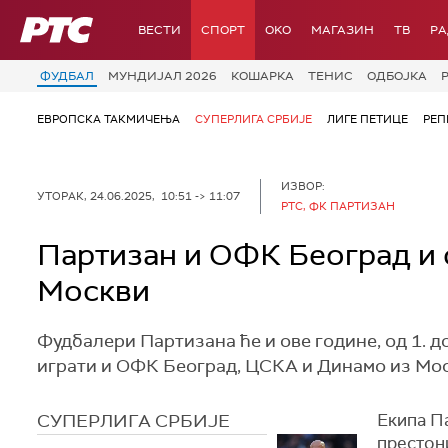
РТС
ВЕСТИ
СПОРТ
OKO
МАГАЗИН
ТВ
Р
ФУДБАЛ
МУНДИЈАЛ 2026
КОШАРКА
ТЕНИС
ОДБОЈКА
ЕВРОПСКА ТАКМИЧЕЊА
СУПЕРЛИГА СРБИЈЕ
ЛИГЕ ПЕТИЦЕ
РЕП
ИЗВОР:
УТОРАК, 24.06.2025, 10:51 -> 11:07
РТС, ФК ПАРТИЗАН
Партизан и ОФК Београд и о
Москви
Фудбалери Партизана ће и ове године, од 1. до 
играти и ОФК Београд, ЦСКА и Динамо из Мос
СУПЕРЛИГА СРБИЈЕ
Екипа Па
престон