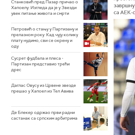
Станковић пред Пазар причао о
завршну 
Хапоелу: Изгледа да је у Звезди
са АЕК-о
увек питање живота и смрти
Петровић о стању у Партизану и
прелазном року: Кад чују колику
плату нудимо, сви се окрену и
оду
Сусрет фудбала и плеса -
Партизан представио трећи
дрес
Даглас Овусу из Црвене звезде
прешао у Хапоел из Тел Авива
Де Блекер одржао први радни
састанак са српским арбитрима