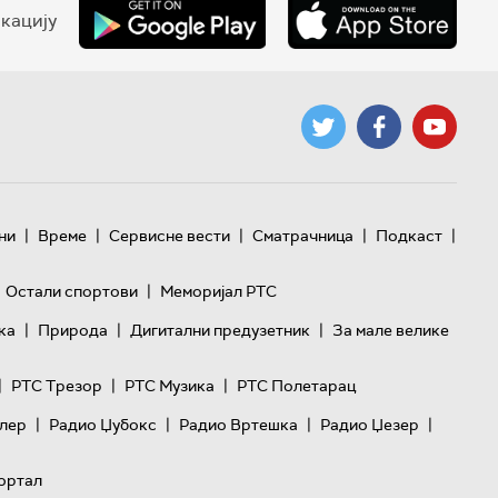
кацију
|
|
|
|
|
ни
Време
Сервисне вести
Сматрачница
Подкаст
|
Остали спортови
Меморијал РТС
|
|
|
ка
Природа
Дигитални предузетник
За мале велике
|
|
|
РТС Трезор
РТС Музика
РТС Полетарац
|
|
|
|
лер
Радио Џубокс
Радио Вртешка
Радио Џезер
ортал