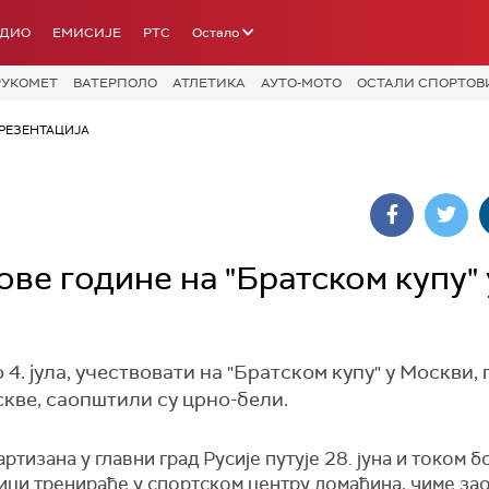
АДИО
ЕМИСИЈЕ
РТС
Остало
РУКОМЕТ
ВАТЕРПОЛО
АТЛЕТИКА
АУТО-МОТО
ОСТАЛИ СПОРТОВ
РЕЗЕНТАЦИЈА
ве године на "Братском купу" 
4. јула, учествовати на "Братском купу" у Москви, 
кве, саопштили су црно-бели.
ртизана у главни град Русије путује 28. јуна и током б
ици тренираће у спортском центру домаћина, чиме за