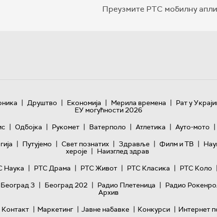
Преузмите РТС мобилну апли
|
|
|
|
оника
Друштво
Економија
Мерила времена
Рат у Украји
ЕУ могућности 2026
|
|
|
|
|
|
ис
Одбојка
Рукомет
Ватерполо
Атлетика
Ауто-мото
|
|
|
|
|
гијa
Путујемо
Свет познатих
Здравље
Филм и ТВ
Нау
|
хероје
Наизглед здрав
|
|
|
|
С Наука
РТС Драма
РТС Живот
РТС Класика
РТС Коло
|
|
|
 Београд 3
Београд 202
Радио Плетеница
Радио Рокенро
Архив
|
|
|
|
Контакт
Маркетинг
Јавне набавке
Конкурси
Интернет п