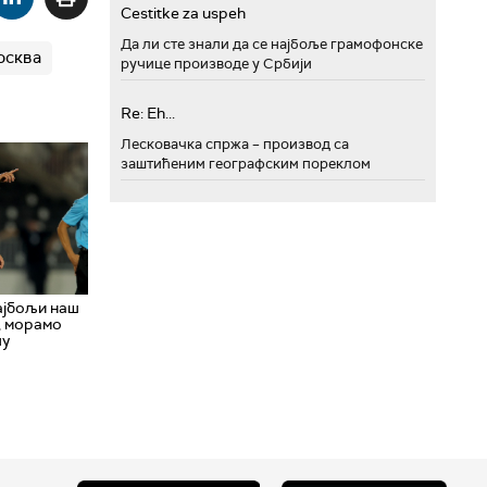
Cestitke za uspeh
Да ли сте знали да се најбоље грамофонске
осква
ручице производе у Србији
Re: Eh...
Лесковачка спржа – производ са
заштићеним географским пореклом
ајбољи наш
, морамо
шу