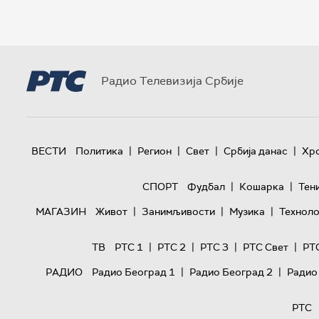
Радио Телевизија Србије
|
|
|
|
ВЕСТИ
Политика
Регион
Свет
Србија данас
Хр
|
|
СПОРТ
Фудбал
Кошарка
Тен
|
|
|
МАГАЗИН
Живот
Занимљивости
Музика
Техноло
|
|
|
|
ТВ
РТС 1
РТС 2
РТС 3
РТС Свет
РТ
|
|
РАДИО
Радио Београд 1
Радио Београд 2
Радио
РТС