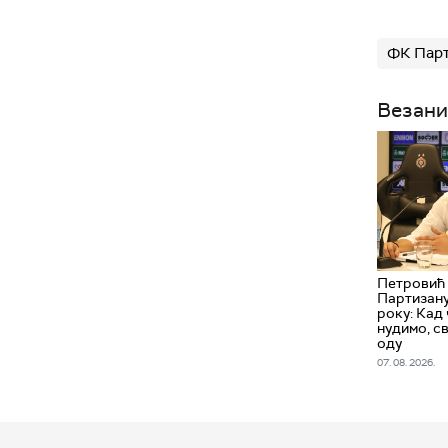
ФК Пар
Везани
Петровић 
Партизану
року: Кад 
нудимо, св
оду
07. 08. 2026.