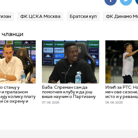
тизан
ФК ЦСКА Москва
Братски куп
ФК Динамо М
 чланци
о стању у
Баба: Спреман сам да
Илић за РТС: Н
 и прелазном
помогнем клубу и да још
меч ове сезоне
чују колику плату
више научим о Партизану
исто и у реван
и се окрену и
07. 08. 2026.
06. 08. 2026.