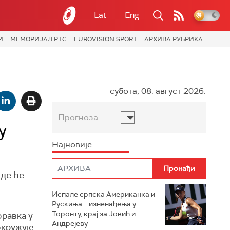
Lat
Eng
И
МЕМОРИЈАЛ РТС
EUROVISION SPORT
АРХИВА РУБРИКА
субота, 08. август 2026.
Прогноза
у
Најновије
где ће
Испале српска Американка и
Рускиња – изненађења у
Торонту, крај за Јовић и
оравка у
Андрејеву
окружује