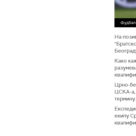
Фудбал
На пози
"Братск
Београду
Како каж
разумева
квалифи
Црно-бел
ЦСКА-а, 
термину.
Експедиц
екипу Ср
квалифик