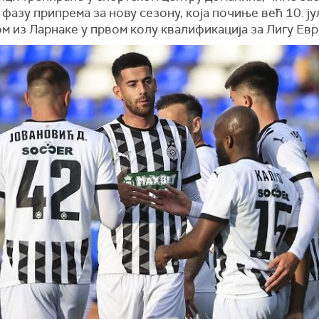
фазу припрема за нову сезону, која почиње већ 10. ј
м из Ларнаке у првом колу квалификација за Лигу Евр