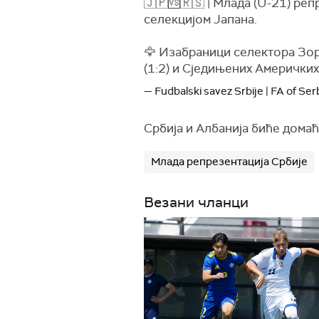
🇯🇵🆚🇷🇸 | Млада (U-21) ре
селекцијом Јапана.
🦅 Изабраници селектора Зор
(1:2) и Сједињених Америчких
— Fudbalski savez Srbije | FA of Se
Србија и Албанија биће дома
Млада репрезентација Србије
Везани чланци