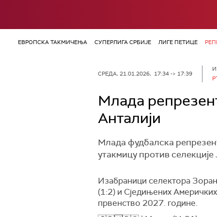
ЕВРОПСКА ТАКМИЧЕЊА
СУПЕРЛИГА СРБИЈЕ
ЛИГЕ ПЕТИЦЕ
РЕП
И
СРЕДА, 21.01.2026, 17:34 -> 17:39
Р
Млада репрезент
Анталији
Млада фудбалска репрезента
утакмицу против селекције 
Изабраници селектора Зорана
(1:2) и Сједињених Америчких
првенство 2027. године.