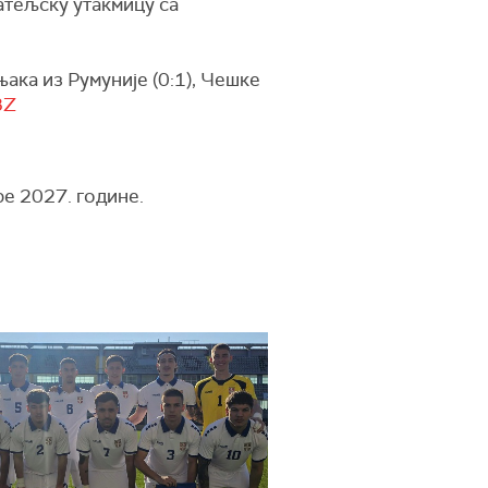
јатељску утакмицу са
ка из Румуније (0:1), Чешке
3Z
е 2027. године.