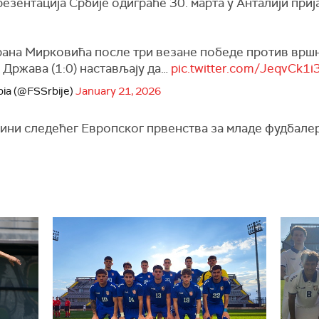
презентација Србије одиграће 30. марта у Анталији при
ана Мирковића после три везане победе против вршња
 Држава (1:0) настављају да…
pic.twitter.com/JeqvCk1i
rbia (@FSSrbije)
January 21, 2026
ћини следећег Европског првенства за младе фудбалер