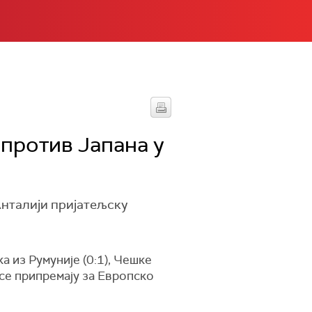
 против Јапана у
Анталији пријатељску
 из Румуније (0:1), Чешке
 се припремају за Европско