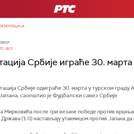
РТС
РЕЗЕНТАЦИЈА
ЗВОР:
ТС, ФСС
ација Србије играће 30. марта
ција Србије одиграће 30. марта у турском граду 
Јапана, саопштио је Фудбалски савез Србије
 Мирковића после три везане победе против вршњака
 Држава (1:0) настављају утакмицом против Јапана да