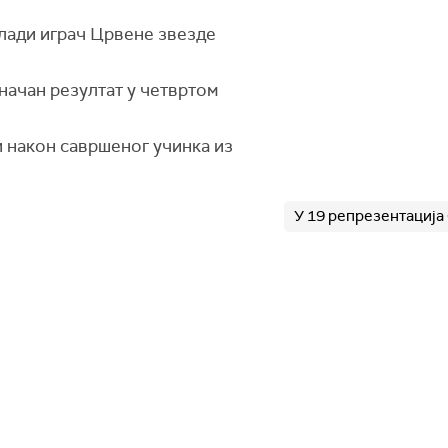
млади играч Црвене звезде
начан резултат у четвртом
ти након савршеног учинка из
У 19 репрезентација