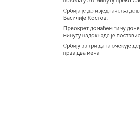
повела у 36. минуту преко С
Србија је до изједначења дош
Василије Костов.
Преокрет домаћем тиму донео
минуту надокнаде је постави
Србију за три дана очекује д
прва два меча.