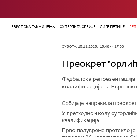
ЕВРОПСКА ТАКМИЧЕЊА
СУПЕРЛИГА СРБИЈЕ
ЛИГЕ ПЕТИЦЕ
РЕП
СУБОТА, 15.11.2025, 15:48 -> 17:03
Преокрет "орлић
Фудбалска репрезентација С
квалификација за Европско
Србија је направила преокре
У претходном колу су "орлићи
квалификација.
Прво полувреме протекло је у