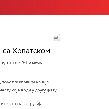
и са Хрватском
зултатом 3:1 у мечу
д почетка квалификација.
месту које води у другу фазу
х картона, а Грузија је