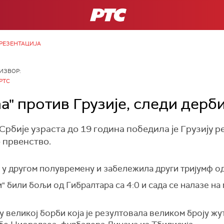
РТС
РЕЗЕНТАЦИЈА
ИЗВОР:
РТС
а" против Грузије, следи дерб
рбије узраста до 19 година победила је Грузију ре
 првенство.
т у другом полувремену и забележила други тријумф о
" били бољи од Гибралтара са 4:0 и сада се налазе на 
 великој борби која је резултовала великом броју жути