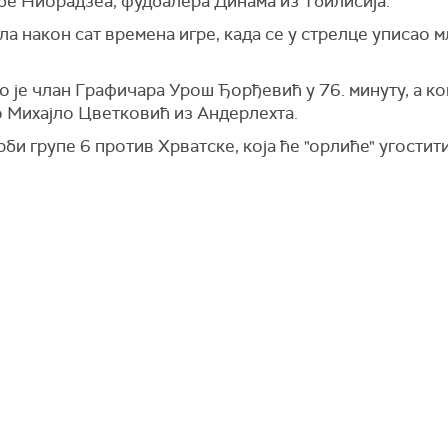
абе Ниорадзеа, фудбалера Динама из Тбилисија.
ла након сат времена игре, када се у стрелце уписао 
 је члан Графичара Урош Ђорђевић у 76. минуту, а ко
о Михајло Цветковић из Андерлехта.
ерби групе 6 против Хрватске, која ће "орлиће" угости