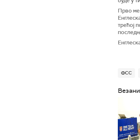
буде у т
Прво ме
Енглеска
трећој п
последњ
Енглеска
ФСС
Везани