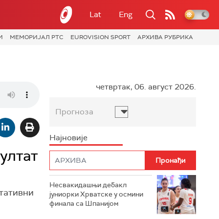
Lat
Eng
И
МЕМОРИЈАЛ РТС
EUROVISION SPORT
АРХИВА РУБРИКА
четвртак, 06. август 2026.
Прогноза
Најновије
ултат
Несвакидашњи дебакл
нтативни
јуниорки Хрватске у осмини
финала са Шпанијом