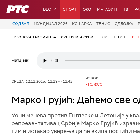
РТС
ВЕСТИ
СПОРТ
OKO
МАГАЗИН
ТВ
Р
ФУДБАЛ
МУНДИЈАЛ 2026
КОШАРКА
ТЕНИС
ОДБОЈКА
ЕВРОПСКА ТАКМИЧЕЊА
СУПЕРЛИГА СРБИЈЕ
ЛИГЕ ПЕТИЦЕ
РЕП
Читај ми!
ИЗВОР:
СРЕДА, 12.11.2025, 11:19 -> 11:42
РТС, ФСС
Марко Грујић: Даћемо све о
Уочи мечева против Енглеске и Летоније у кв
репрезентативац Србије Марко Грујић изрази
тим и истакао уверење да ће екипа постићи м