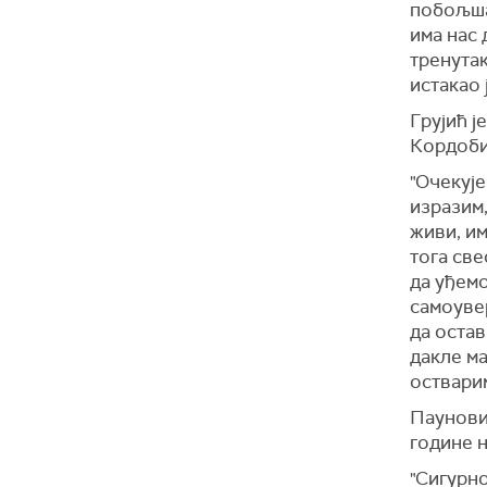
побољшањ
има нас 
тренутак
истакао 
Грујић ј
Кордоби 
"Очекује
изразим,
живи, им
тога све
да уђем
самоуве
да остав
дакле м
остварим
Пауновић
године н
"Сигурно