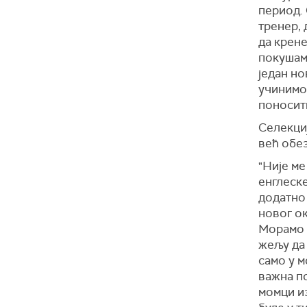
период. 
тренер, 
да крене
покушамо
један но
учинимо 
поносити
Селекциј
већ обе
"Није ме
енглеске
додатно 
новог ок
Морамо д
жељу да 
само у м
важна п
момци из