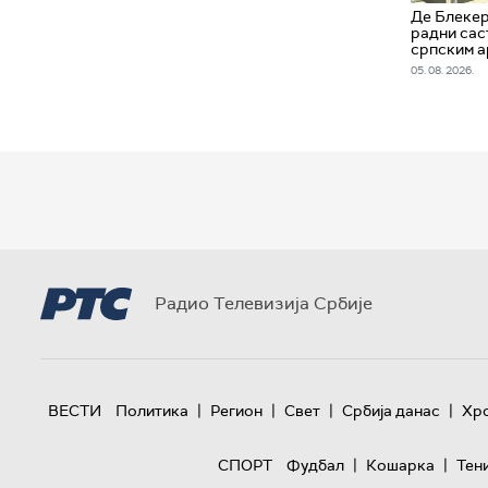
Де Блеке
радни сас
српским 
05. 08. 2026.
Радио Телевизија Србије
|
|
|
|
ВЕСТИ
Политика
Регион
Свет
Србија данас
Хр
|
|
СПОРТ
Фудбал
Кошарка
Тен