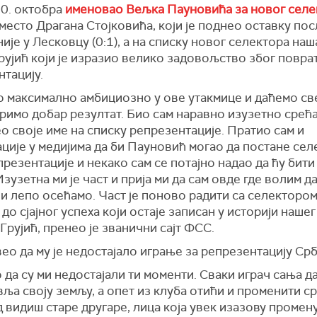
30. октобра
именовао Вељка Пауновића за новог селе
место Драгана Стојковића, који је поднео оставку по
ије у Лесковцу (0:1), а на списку новог селектора наш
ујић који је изразио велико задовољство због поврат
тацију.
о максимално амбициозно у ове утакмице и даћемо св
римо добар резултат. Био сам наравно изузетно срећ
о своје име на списку репрезентације. Пратио сам и
ције у медијима да би Пауновић могао да постане сел
резентације и некако сам се потајно надао да ћу бити
Изузетна ми је част и прија ми да сам овде где волим д
ви лепо осећамо. Част је поново радити са селектором
 до сјајног успеха који остаје записан у историји нашег
 Грујић, пренео је званични сајт ФСС.
вео да му је недостајало играње за репрезентацију Срб
 да су ми недостајали ти моменти. Сваки играч сања д
ља своју земљу, а опет из клуба отићи и променити с
д видиш старе другаре, лица која увек изазову промену