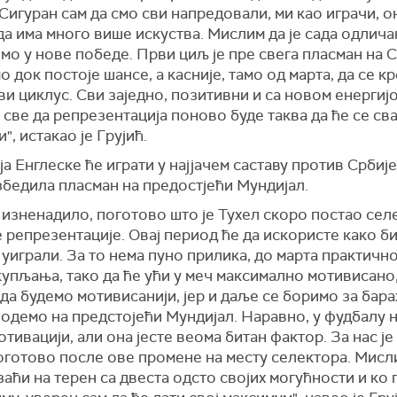
Сигуран сам да смо сви напредовали, ми као играчи, о
да има много више искуства. Мислим да је сада одлича
мо у нове победе. Први циљ је пре свега пласман на С
 док постоје шансе, а касније, тамо од марта, да се кр
ви циклус. Сви заједно, позитивни и са новом енергиј
све да репрезентација поново буде таква да ће се св
", истакао је Грујић.
а Енглеске ће играти у најјачем саставу против Србије
збедила пласман на предостјећи Мундијал.
 изненадило, поготово што је Тухел скоро постао сел
 репрезентације. Овај период ће да искористе како би
уиграли. За то нема пуно прилика, до марта практичн
упљања, тако да ће ући у меч максимално мотивисано,
а будемо мотивисанији, јер и даље се боримо за бар
одемо на предстојећи Мундијал. Наравно, у фудбалу н
отивацији, али она јесте веома битан фактор. За нас је
оготово после ове промене на месту селектора. Мисл
аћи на терен са двеста одсто својих могућности и ко 