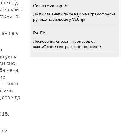
пет ту,
Cestitke za uspeh
ва чекамо
Да ли сте знали да се најбоље грамофонске
такмица",
ручице производе у Србији
паније у
Re: Eh...
Лесковачка спржа – производ са
заштићеним географским пореклом
о
ош увек
сви смо
оба меча
емо
н епилог
лазимо
 себе да
015.
али