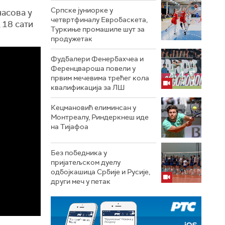
Српске јуниорке у
часова у
четвртфиналу Евробаскета,
 18 сати
Туркиње промашиле шут за
продужетак
Фудбалери Фенербахчеа и
Ференцвароша повели у
првим мечевима трећег кола
квалификација за ЛШ
Кецмановић елиминсан у
Монтреалу, Риндеркнеш иде
на Тијафоа
Без победника у
пријатељском дуелу
одбојкашица Србије и Русије,
други меч у петак