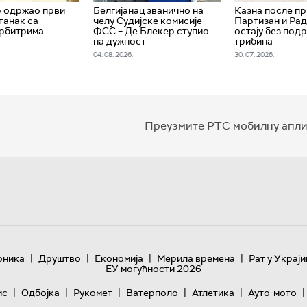
р одржао први
Белгијанац званично на
Казна после пр
танак са
челу Судијске комисије
Партизан и Ра
арбитрима
ФСС – Де Блекер ступио
остају без под
на дужност
трибина
04. 08. 2026.
30. 07. 2026.
Преузмите РТС мобилну апли
|
|
|
|
оника
Друштво
Економија
Мерила времена
Рат у Украји
ЕУ могућности 2026
|
|
|
|
|
|
ис
Одбојка
Рукомет
Ватерполо
Атлетика
Ауто-мото