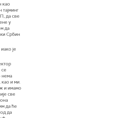
н као
н тајминг
П, да све
ене у
ом да
аки Србин
 иако је
ектор
 се
о нема
 као и ми.
аж и имамо
ије све
 она
им да ће
год да