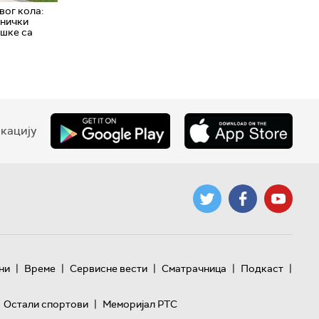
вог кола:
днички
ршке са
кацију
|
|
|
|
|
ни
Време
Сервисне вести
Сматрачница
Подкаст
|
Остали спортови
Меморијал РТС