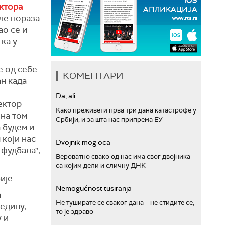
ктора
сле пораза
ао се и
ка у
е од себе
КОМЕНТАРИ
ан када
Da, ali...
ектор
Како преживети прва три дана катастрофе у
 на том
Србији, и за шта нас припрема ЕУ
а будем и
 који нас
Dvojnik mog oca
 фудбала",
Вероватно свако од нас има свог двојника
са којим дели и сличну ДНК
ије.
Nemogućnost tusiranja
а
Не туширате се сваког дана – не стидите се,
редину,
то је здраво
 и