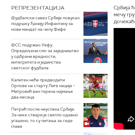
РЕПРЕЗЕНТАЦИЈА
Србија ћ
мечу гру
Фудбалски савез Србије повукао
дочекаће
подршку Ђанију Инфантину за
нови мандат на челу Фифе
ФСС подржао Уефу:
Опредељени смо за заједништво
у одбрани вредности,
интегритета и јединства
светског фудбала
Капитен неће предводити
Орлове на старту Лиге нација –
Митровић ван терена најмање
два месеца
Петрић после неуспеха Србије:
За неке ствари је светло одавно
угашено, то су питања за седе
главе