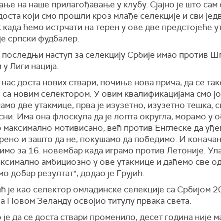
е на наше прилагођавање у клубу. Сјајно је што сам о
доста који смо прошли кроз млађе селекције и сви јед
 када ћемо истрчати на терен у ове две предстојеће у
је српски фудбалер.
е последњи наступ за селекцију Србије имао против Ш
у Лиги нација.
 нас доста нових ствари, почиње нова прича, да се так
 са новим селектором. У овим квалификацијама смо ј
амо две утакмице, прва је изузетно, изузетно тешка, 
сни. Има она флоскула да је лопта округла, морамо у 
о максимално мотивисано, већ против Енглеске да уђ
рено и зашто да не, покушамо да победимо. И конача
имо за 16. новембар када играмо против Летоније. У
аксимално амбициозно у ове утакмице и даћемо све од
о добар резултат", додао је Грујић.
 је као селектор омладинске селекције са Србијом 2
а Новом Зеланду освојио титулу првака света.
 је да се доста ствари променило, десет година није м