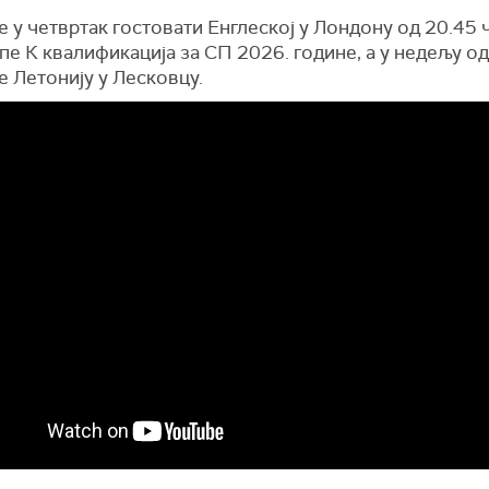
е у четвртак гостовати Енглеској у Лондону од 20.45 
пе К квалификација за СП 2026. године, а у недељу од
 Летонију у Лесковцу.