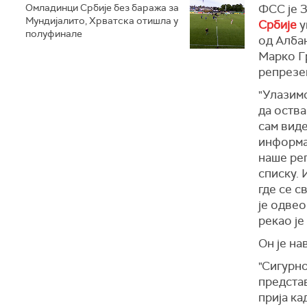
Омладинци Србије без баража за
ФСС је 
Мундијалито, Хрватска отишла у
Србије
у
полуфинале
од Албан
Марко Гр
репрезен
"Улазим
да оства
сам виде
информа
наше реп
списку. 
где се с
је одвео
рекао је
Он је на
"Сигурно
представ
прија ка