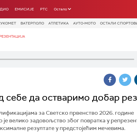
АДИО
ЕМИСИЈЕ
РТС
Остало
РУКОМЕТ
ВАТЕРПОЛО
АТЛЕТИКА
АУТО-МОТО
ОСТАЛИ СПОРТОВ
РЕЗЕНТАЦИЈА
д себе да остваримо добар рез
алификацијама за Светско првенство 2026. године
о је велико задовољство због повратка у репрезе
аксималне резултате у предстојећим мечевима.