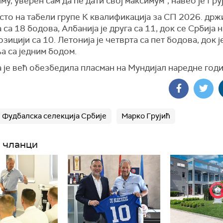
иму, уверен сам да ће дати свој максимум", навео је Гру
сто на табели групе К квалификација за СП 2026. држ
 са 18 бодова, Албанија је друга са 11, док се Србија 
озицији са 10. Летонија је четврта са пет бодова, док 
а са једним бодом.
 је већ обезбедила пласман на Мундијал наредне годи
Фудбалска селекција Србије
Марко Грујић
 чланци