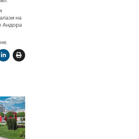
јић.
и
налази на
је Андора
не.