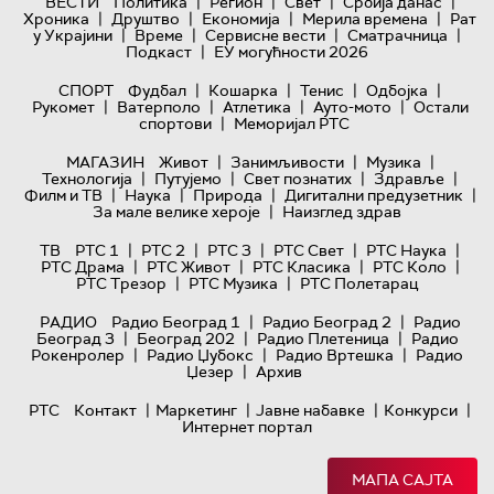
|
|
|
|
ВЕСТИ
Политика
Регион
Свет
Србија данас
|
|
|
|
Хроника
Друштво
Економија
Мерила времена
Рат
|
|
|
|
у Украјини
Време
Сервисне вести
Сматрачница
|
Подкаст
ЕУ могућности 2026
|
|
|
|
СПОРТ
Фудбал
Кошарка
Тенис
Одбојка
|
|
|
|
Рукомет
Ватерполо
Атлетика
Ауто-мото
Остали
|
спортови
Меморијал РТС
|
|
|
МАГАЗИН
Живот
Занимљивости
Музика
|
|
|
|
Технологијa
Путујемо
Свет познатих
Здравље
|
|
|
|
Филм и ТВ
Наука
Природа
Дигитални предузетник
|
За мале велике хероје
Наизглед здрав
|
|
|
|
|
ТВ
РТС 1
РТС 2
РТС 3
РТС Свет
РТС Наука
|
|
|
|
РТС Драма
РТС Живот
РТС Класика
РТС Коло
|
|
РТС Трезор
РТС Музика
РТС Полетарац
|
|
РАДИО
Радио Београд 1
Радио Београд 2
Радио
|
|
|
Београд 3
Београд 202
Радио Плетеница
Радио
|
|
|
Рокенролер
Радио Џубокс
Радио Вртешка
Радио
|
Џезер
Архив
|
|
|
|
РТС
Контакт
Маркетинг
Јавне набавке
Конкурси
Интернет портал
МАПА САЈТА