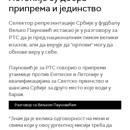
припрема и јединство
Селектор репрезентације Србије у фудбалу
Вељко Пауновић истакао је у разговору за
РТС да је пред националним тимом велики
изазов, али да верује да "орлови" могу да
обнове веру у себе.
Пауновић је за РТС говорио о припреми
утакмице против Енглеске и Летоније у
квалификацијама за Светско првенство и
шансама Србије за друго место које води у
бараж.
Разговор са Вељком Пауновићем
"Знам да је велика одговорност на мени и
свима који у овој ургентној мисији треба да