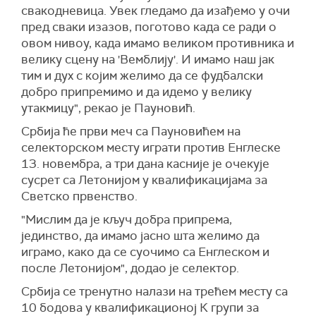
свакодневица. Увек гледамо да изађемо у очи
пред сваки изазов, поготово када се ради о
овом нивоу, када имамо великом противника и
велику сцену на 'Вемблију'. И имамо наш јак
тим и дух с којим желимо да се фудбалски
добро припремимо и да идемо у велику
утакмицу", рекао је Пауновић.
Србија ће први меч са Пауновићем на
селекторском месту играти против Енглеске
13. новембра, а три дана касније је очекује
сусрет са Летонијом у квалификацијама за
Светско првенство.
"Мислим да је кључ добра припрема,
јединство, да имамо јасно шта желимо да
играмо, како да се суочимо са Енглеском и
после Летонијом", додао је селектор.
Србија се тренутно налази на трећем месту са
10 бодова у квалификационој К групи за