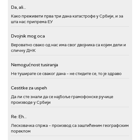
Da, ali...
Како преживети прва три дана катастрофе у Србији, и за
шта нас припрема ЕУ
Dvojnik mog oca
Вероватно свако од нас има свог двојника са којим дели и
сличну ДНК
Nemogućnost tusiranja
Не туширате се сваког дана – не стидите се, то је здраво
Cestitke za uspeh
Да ли сте знали да се најбоље грамофонске ручице
производе у Србији
Re: Eh...
Лесковачка спржа – производ са заштићеним географским
пореклом