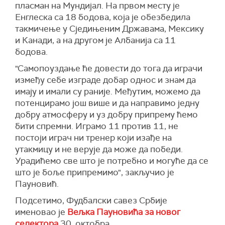
пласман на Мундијал. На првом месту је
Енглеска са 18 бодова, која је обезбедила
такмичење у Сједињеним Државама, Мексику
и Канади, а на другом је Албанија са 11
бодова.
"Самопоуздање ће довести до тога да играчи
између себе изграде добар однос и знам да
имају и имали су раније. Међутим, можемо да
потенцирамо још више и да направимо једну
добру атмосферу и уз добру припрему ћемо
бити спремни. Играмо 11 против 11, не
постоји играч ни тренер који изађе на
утакмицу и не верује да може да победи.
Урадићемо све што је потребно и могуће да се
што је боље припремимо", закључио је
Пауновић.
Подсетимо, Фудбалски савез Србије
именовао је
Вељка Пауновића за новог
селектора
30. октобра.