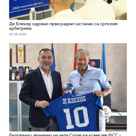
Де Блекер одржао први радни састанак са српским
арбитрима
05. 08. 2026.
Белгијанац званично на челу Судијске комисије ФСС –