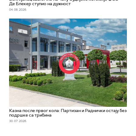
Де Блекер ступио на дужност
04. 08. 2026.
Казна после првог кола: Партизан и Раднички остају без
подршке са трибина
30. 07. 2026.