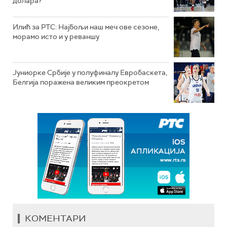
долара?
Илић за РТС: Најбољи наш меч ове сезоне,
морамо исто и у реваншу
Јуниорке Србије у полуфиналу Евробаскета,
Белгија поражена великим преокретом
КОМЕНТАРИ