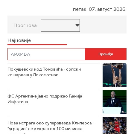
петак, 07. август 2026.
Прогноза
Најновије
Покушевски код Томовића - српски
кошаркаш у Локомотиви
ФС Аргентине јавно подржао Ђанија
Инфатина
Нова истрага око суперзвезде Клиперса -
"уградио" се у екран од 100 милиона