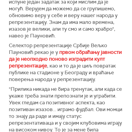
испуне један задатак за који мислим да је
могућ. Верујем да можемо да се групишемо,
обновимо веру у себе и веру нашег народа у
репрезентацију. Знам да има мало времена,
изазов је велики, али ту смо и само храбро",
навео је Пауновић.
Селектор репрезентације Србије Вељко
Пауновић рекао је у
првом обраћању јавности
да је неопходно поново изградити култ
репрезентације
, као и то да је циљ повратак
публике на стадионе у Београду и враћање
поверења народа у репрезентацију.
"Прилика никада не бира тренутак, али када се
укаже треба знати препознати је и уграбити.
Увек гледам са позитивног аспекта, као
позитиван изазов... играмо фудбал. Ови момци
то знају да раде и имају статус
репрезентативаца и у својим клубовима играју
на високом нивоу. То је за мене била