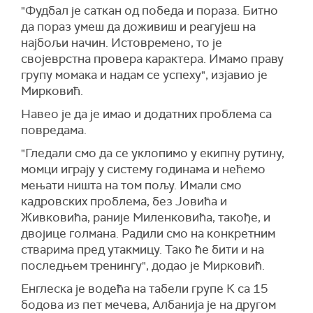
"Фудбал је саткан од победа и пораза. Битно
да пораз умеш да доживиш и реагујеш на
најбољи начин. Истовремено, то је
својеврстна провера карактера. Имамо праву
групу момака и надам се успеху", изјавио је
Мирковић.
Навео је да је имао и додатних проблема са
повредама.
"Гледали смо да се уклопимо у екипну рутину,
момци играју у систему годинама и нећемо
мењати ништа на том пољу. Имали смо
кадровских проблема, без Јовића и
Живковића, раније Миленковића, такође, и
двојице голмана. Радили смо на конкретним
стварима пред утакмицу. Тако ће бити и на
последњем тренингу", додао је Мирковић.
Енглеска је водећа на табели групе К са 15
бодова из пет мечева, Албанија је на другом