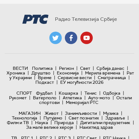
Радио Телевизија Србије
|
|
|
|
ВЕСТИ
Политика
Регион
Свет
Србија данас
|
|
|
|
Хроника
Друштво
Економија
Мерила времена
Рат
|
|
|
|
у Украјини
Време
Сервисне вести
Сматрачница
|
Подкаст
ЕУ могућности 2026
|
|
|
|
СПОРТ
Фудбал
Кошарка
Тенис
Одбојка
|
|
|
|
Рукомет
Ватерполо
Атлетика
Ауто-мото
Остали
|
спортови
Меморијал РТС
|
|
|
МАГАЗИН
Живот
Занимљивости
Музика
|
|
|
|
Технологијa
Путујемо
Свет познатих
Здравље
|
|
|
|
Филм и ТВ
Наука
Природа
Дигитални предузетник
|
За мале велике хероје
Наизглед здрав
|
|
|
|
|
ТВ
РТС 1
РТС 2
РТС 3
РТС Свет
РТС Наука