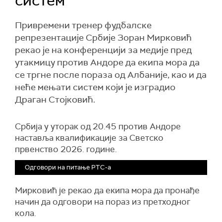
систем
Привремени тренер фудбалске
репрезентације Србије Зоран Мирковић
рекао је на конференцији за медије пред
утакмицу против Андоре да екипа мора да
се тргне после пораза од Албаније, као и да
неће мењати систем који је изградио
Драган Стојковић.
Србија у уторак од 20.45 против Андоре
наставља квалификације за Светско
првенство 2026. године.
Одговори на питање РТС-а
Мирковић је рекао да екипа мора да пронађе
начин да одговори на пораз из претходног
кола.