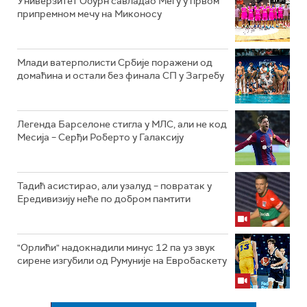
Универзитет Обурн савладао Мегу у првом
припремном мечу на Миконосу
Млади ватерполисти Србије поражени од
домаћина и остали без финала СП у Загребу
Легенда Барселоне стигла у МЛС, али не код
Месија – Серђи Роберто у Галаксију
Тадић асистирао, али узалуд – повратак у
Ередивизију неће по добром памтити
"Орлићи" надокнадили минус 12 па уз звук
сирене изгубили од Румуније на Евробаскету