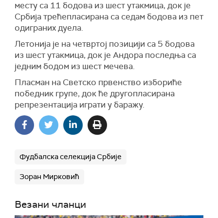
месту са 11 бодова из шест утакмица, док је
Србија трећепласирана са седам бодова из пет
одиграних дуела.
Летонија је на четвртој позицији са 5 бодова
из шест утакмица, док је Андора последња са
једним бодом из шест мечева.
Пласман на Светско првенство избориће
победник групе, док ће другопласирана
репрезентација играти у баражу.
Фудбалска селекција Србије
Зоран Мирковић
Везани чланци