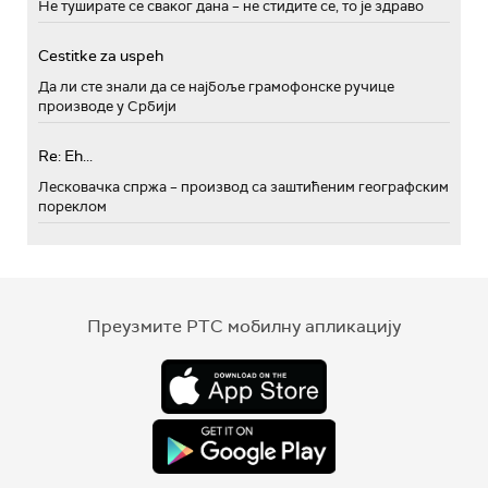
Не туширате се сваког дана – не стидите се, то је здраво
Cestitke za uspeh
Да ли сте знали да се најбоље грамофонске ручице
производе у Србији
Re: Eh...
Лесковачка спржа – производ са заштићеним географским
пореклом
Преузмите РТС мобилну апликацију