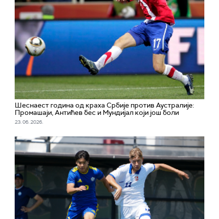
Шеснаест година од краха Србије против Аустралије:
Промашаји, Антићев бес и Мундијал који још боли
23. 06. 2026.