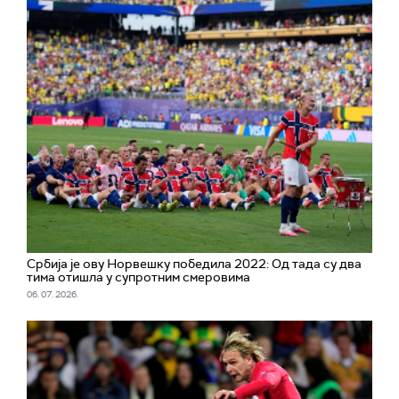
Србија је ову Норвешку победила 2022: Од тада су два
тима отишла у супротним смеровима
06. 07. 2026.