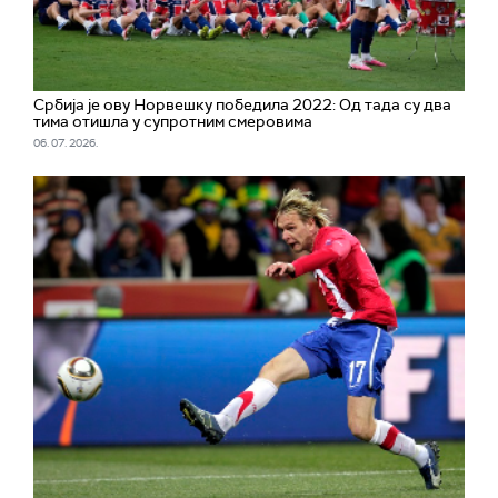
Србија је ову Норвешку победила 2022: Од тада су два
тима отишла у супротним смеровима
06. 07. 2026.