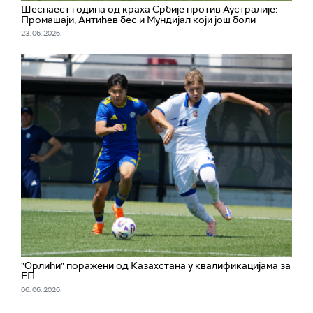
Шеснаест година од краха Србије против Аустралије:
Промашаји, Антићев бес и Мундијал који још боли
23. 06. 2026.
"Орлићи" поражени од Казахстана у квалификацијама за
ЕП
06. 06. 2026.