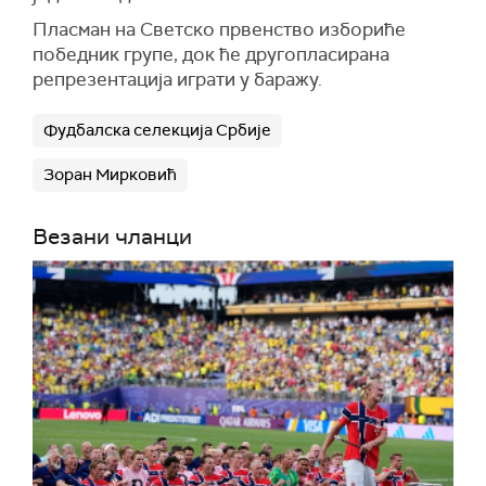
Пласман на Светско првенство избориће
победник групе, док ће другопласирана
репрезентација играти у баражу.
Фудбалска селекција Србије
Зоран Мирковић
Везани чланци