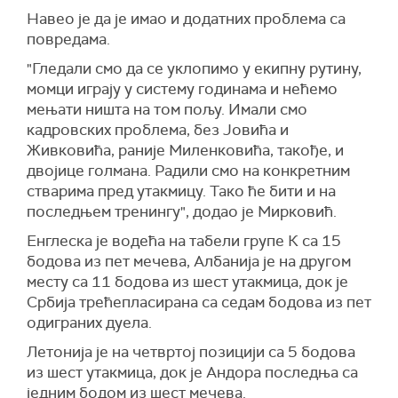
Навео је да је имао и додатних проблема са
повредама.
"Гледали смо да се уклопимо у екипну рутину,
момци играју у систему годинама и нећемо
мењати ништа на том пољу. Имали смо
кадровских проблема, без Јовића и
Живковића, раније Миленковића, такође, и
двојице голмана. Радили смо на конкретним
стварима пред утакмицу. Тако ће бити и на
последњем тренингу", додао је Мирковић.
Енглеска је водећа на табели групе К са 15
бодова из пет мечева, Албанија је на другом
месту са 11 бодова из шест утакмица, док је
Србија трећепласирана са седам бодова из пет
одиграних дуела.
Летонија је на четвртој позицији са 5 бодова
из шест утакмица, док је Андора последња са
једним бодом из шест мечева.