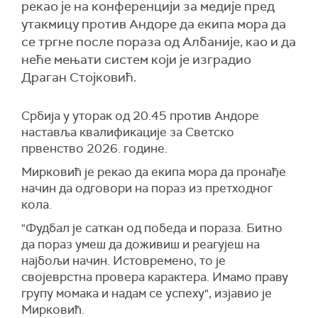
рекао је на конференцији за медије пред
утакмицу против Андоре да екипа мора да
се тргне после пораза од Албаније, као и да
неће мењати систем који је изградио
Драган Стојковић.
Србија у уторак од 20.45 против Андоре
наставља квалификације за Светско
првенство 2026. године.
Мирковић је рекао да екипа мора да пронађе
начин да одговори на пораз из претходног
кола.
"Фудбал је саткан од победа и пораза. Битно
да пораз умеш да доживиш и реагујеш на
најбољи начин. Истовремено, то је
својеврстна провера карактера. Имамо праву
групу момака и надам се успеху", изјавио је
Мирковић.