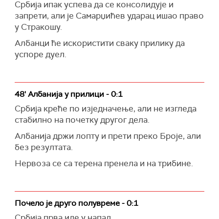
Србија ипак успева да се консолидује и
запрети, али је Самарџићев ударац ишао право
у Стракошу.
Албанци ће искористити сваку прилику да
успоре дуел.
48' Албанија у прилици - 0:1
Србија креће по изједначење, али не изгледа
стабилно на почетку другог дела.
Албанија држи лопту и прети преко Броје, али
без резултата.
Нервоза се са терена пренела и на трибине.
Почело је друго полувреме - 0:1
Србија прва иде у напад.