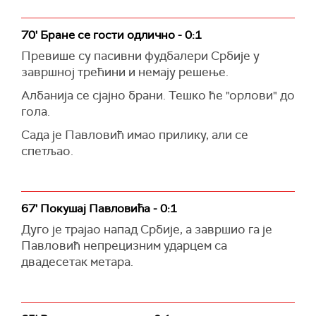
70' Бране се гости одлично - 0:1
Превише су пасивни фудбалери Србије у
завршној трећини и немају решење.
Албанија се сјајно брани. Тешко ће "орлови" до
гола.
Сада је Павловић имао прилику, али се
спетљао.
67' Покушај Павловића - 0:1
Дуго је трајао напад Србије, а завршио га је
Павловић непрецизним ударцем са
двадесетак метара.