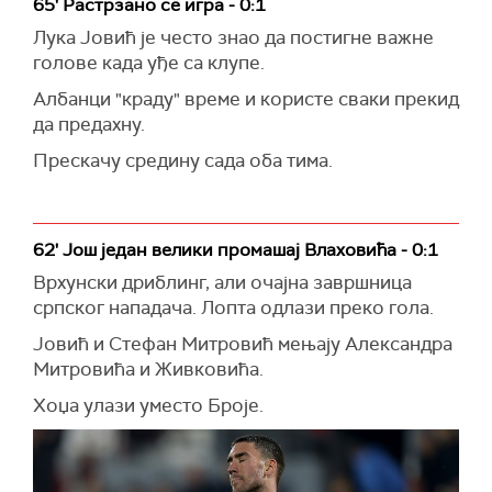
65' Растрзано се игра - 0:1
Лука Јовић је често знао да постигне важне
голове када уђе са клупе.
Албанци "краду" време и користе сваки прекид
да предахну.
Прескачу средину сада оба тима.
62' Још један велики промашај Влаховића - 0:1
Врхунски дриблинг, али очајна завршница
српског нападача. Лопта одлази преко гола.
Јовић и Стефан Митровић мењају Александра
Митровића и Живковића.
Хоџа улази уместо Броје.