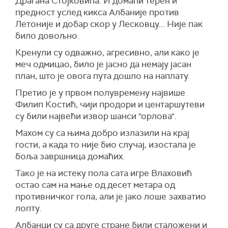
Драгана Стојковића. И домаћи терен и
предност услед кикса Албаније против
Летоније и добар скор у Лесковцу... Није пак
било довољно.
Кренули су одважно, агресивно, али како је
меч одмицао, било је јасно да немају јасан
план, што је овога пута дошло на наплату.
Претио је у првом полувремену највише
Филип Костић, чији продори и центаршутеви
су били највећи извор шанси "орлова".
Махом су са њима добро излазили на крај
гости, а када то није био случај, изостала је
боља завршница домаћих.
Тако је на истеку пола сата игре Влаховић
остао сам на мање од десет метара од
противничког гола, али је јако лоше захватио
лопту.
Албанци су са друге стране били сталожени и