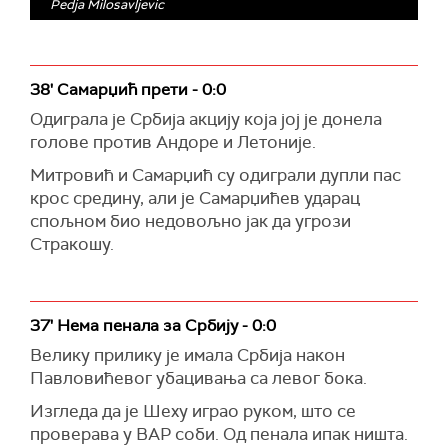
Pedja Milosavljevic
38' Самарџић прети - 0:0
Одиграла је Србија акцију која јој је донела
голове против Андоре и Летоније.
Митровић и Самарџић су одиграли дупли пас
крос средину, али је Самарџићев ударац
спољном био недовољно јак да угрози
Стракошу.
37' Нема пенала за Србију - 0:0
Велику прилику је имала Србија након
Павловићевог убацивања са левог бока.
Изгледа да је Шеху играо руком, што се
проверава у ВАР соби. Од пенала ипак ништа.