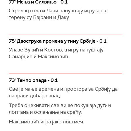
77' Мења и Силвињо - 0:1
Стрелац гола и Лачи напуштају игру, а на
терену су Бајрами и Даку.
75' Двострука промена у тиму Србије - 0:1
Улазе Зукић и Костов, а игру напуштају
Самарџић и Максимовић.
73' Темпо опада - 0:1
Све је мање времена и простора за Србију да
направи добар напад.
Треба очекивати све више покушаја дугим
лоптама и ослањање на срећу.
Максимовић игра јако лош меч.