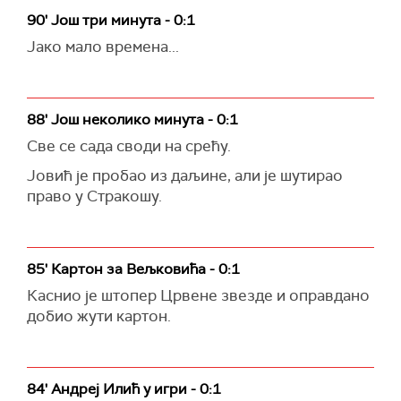
90' Још три минута - 0:1
Јако мало времена...
88' Још неколико минута - 0:1
Све се сада своди на срећу.
Јовић је пробао из даљине, али је шутирао
право у Стракошу.
85' Картон за Вељковића - 0:1
Каснио је штопер Црвене звезде и оправдано
добио жути картон.
84' Андреј Илић у игри - 0:1