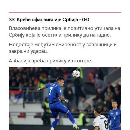
33' Креће офанзивније Србија - 0:0
Влаховићева прилика је позитивно утицала на
Србију која је осетила прилику да нападне.
Недостаје међутим смиреност у завршници и
завршни ударац.
Албанија вреба прилику из контре.