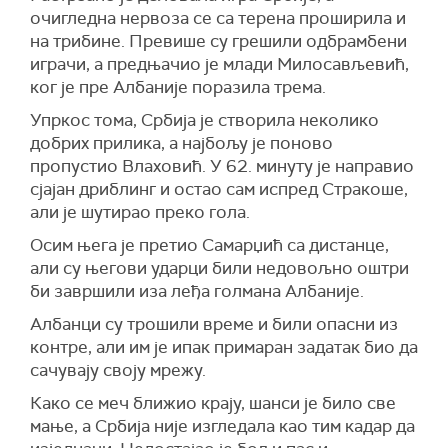
очигледна нервоза се са терена проширила и
на трибине. Превише су грешили одбрамбени
играчи, а предњачио је млади Милосављевић,
ког је пре Албаније поразила трема.
Упркос тома, Србија је створила неколико
добрих прилика, а најбољу је поново
пропустио Влаховић. У 62. минуту је направио
сјајан дриблинг и остао сам испред Стракоше,
али је шутирао преко гола.
Осим њега је претио Самарџић са дистанце,
али су његови ударци били недовољно оштри
би завршили иза леђа голмана Албаније.
Албанци су трошили време и били опасни из
контре, али им је ипак примаран задатак био да
сачувају своју мрежу.
Како се меч ближио крају, шанси је било све
мање, а Србија није изгледала као тим кадар да