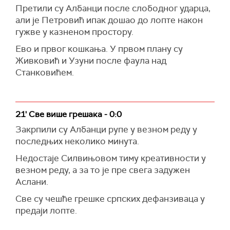
Претили су Албанци после слободног ударца,
али је Петровић ипак дошао до лопте након
гужве у казненом простору.
Ево и првог кошкања. У првом плану су
Живковић и Узуни после фаула над
Станковићем.
21' Све више грешака - 0:0
Закрпили су Албанци рупе у везном реду у
последњих неколико минута.
Недостаје Силвињовом тиму креативности у
везном реду, а за то је пре свега задужен
Аслани.
Све су чешће грешке српских дефанзиваца у
предаји лопте.