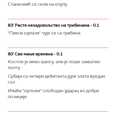
Станковић се сели на клупу.
83' Расте незадовољство на трибинама - 0:1
"Пикси одлази" чује се са трибина.
80' Све мање времена - 0:1
Костов је имао шансу, али је лоше захватио
лопту.
Србија са четири дебитанта јури злата вредан
гол.
Имаће "орлови" слободан ударац из добре
позиције.