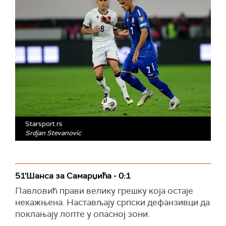
Starsport.rs
Srdjan Stevanovic
51'Шанса за Самарџића - 0:1
Павловић прави велику грешку која остаје
некажњена. Настављају српски дефанзивци да
поклањају лопте у опасној зони.