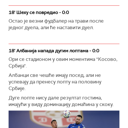
18' Шеху се повредио - 0:0
Остао је везни фудбалер на трави после
једног дуела, али ће наставити дуел.
18' Албанија напада дугим лоптама - 0:0
Ори се стадионом у овим моментима "Косово,
Србија".
Албанци све чешће имају посед, али не
успевају да пренесу лопту на половину
Србије.
Дуге лопте нису дале резултат гостима,
имајући у виду доминацију домаћина у скоку.