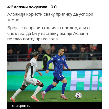
41' Аслани покушава - 0:0
Албанија користи сваку прилику да успори
темпо.
Броја је направио одличан продор, али се
спетљао, да би у наставку акције Аслани
послао лопту преко гола.
Starsport.rs