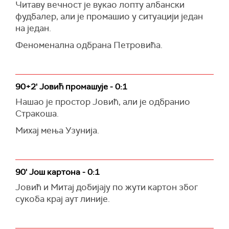
Читаву вечност је вукао лопту албански
фудбалер, али је промашио у ситуацији један
на један.
Феноменална одбрана Петровића.
90+2' Јовић промашује - 0:1
Нашао је простор Јовић, али је одбранио
Стракоша.
Михај мења Узунија.
90' Још картона - 0:1
Јовић и Митај добијају по жути картон због
сукоба крај аут линије.