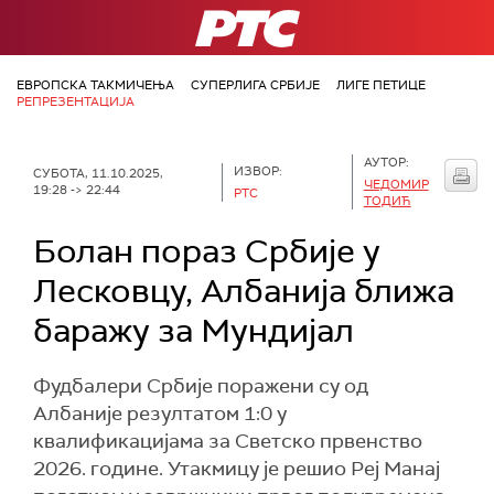
РТС
ЕВРОПСКА ТАКМИЧЕЊА
СУПЕРЛИГА СРБИЈЕ
ЛИГЕ ПЕТИЦЕ
РЕПРЕЗЕНТАЦИЈА
АУТОР:
ИЗВОР:
СУБОТА, 11.10.2025,
ЧЕДОМИР
19:28 -> 22:44
РТС
ТОДИЋ
Болан пораз Србије у
Лесковцу, Албанија ближа
баражу за Мундијал
Фудбалери Србије поражени су од
Албаније резултатом 1:0 у
квалификацијама за Светско првенство
2026. године. Утакмицу је решио Реј Манај