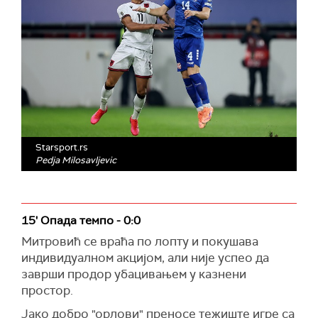
Starsport.rs
Pedja Milosavljevic
15' Опада темпо - 0:0
Митровић се враћа по лопту и покушава
индивидуалном акцијом, али није успео да
заврши продор убацивањем у казнени
простор.
Јако добро "орлови" преносе тежиште игре са