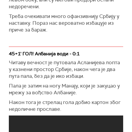
недоречени.
Треба очекивати много офанзивнију Србију у
наставку. Пораз нас вероватно избацује из
приче за бараж.
45+1' ГОЛ! Албанија води - 0:1
Читаву вечност је путовала Асланијева лопта
у казнени простор Србије, након чега је два
пута пала, без да је ико избаци.
Пала је затим на ногу Манају, који је закуцао у
мрежу за вођство Албаније.
Након тога је стрелац гола добио картон због
недоличне прославе.