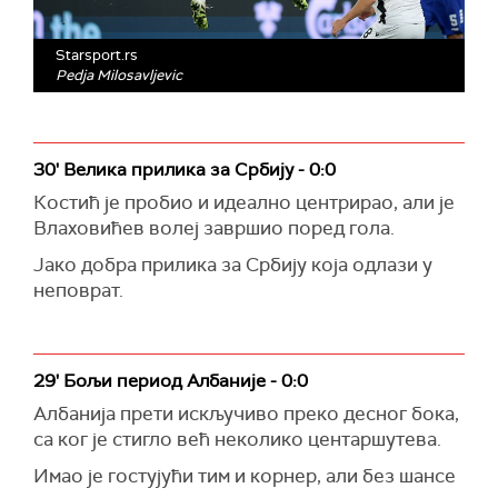
Starsport.rs
Pedja Milosavljevic
30' Велика прилика за Србију - 0:0
Костић је пробио и идеално центрирао, али је
Влаховићев волеј завршио поред гола.
Јако добра прилика за Србију која одлази у
неповрат.
29' Бољи период Албаније - 0:0
Албанија прети искључиво преко десног бока,
са ког је стигло већ неколико центаршутева.
Имао је гостујући тим и корнер, али без шансе