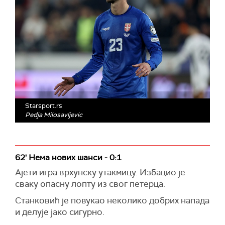
Starsport.rs
Pedja Milosavljevic
62' Нема нових шанси - 0:1
Ајети игра врхунску утакмицу. Избацио је
сваку опасну лопту из свог петерца.
Станковић је повукао неколико добрих напада
и делује јако сигурно.