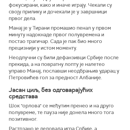
фокусирани, како и иначе играју. Чекали су
своју прилику и дочекали је у завршници
првог дела.
Манај је у Тирани промашио пенал у првом
минуту надокнаде првог полувремена и
постао трагичар. Сада је пак био много
прецизнији у истом моменту.
Неодлучни су били дефанзивци Србије после
прекида, а на повратну лопту је налетео
управо Манај, пославши неодбрањив ударац у
Петровићев гол за предност Албаније.
Јасан циљ, без одговарајућих
средстава
Шок "орлова" се међутим пренео и на друго
полувреме, те пауза није донела много тога
позитивног.
Растрзано је деловала игра Србије, а