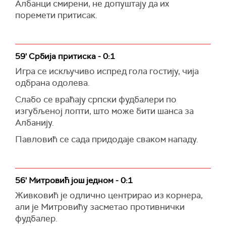
Албанци смирени, не допуштају да их
поремети притисак.
59' Србија притиска - 0:1
Игра се искључиво испред гола гостију, чија
одбрана одолева.
Слабо се враћају српски фудбалери по
изгубљеној лопти, што може бити шанса за
Албанију.
Павловић се сада придодаје сваком нападу.
56' Митровић још једном - 0:1
Живковић је одлично центрирао из корнера,
али је Митровићу засметао противнички
фудбалер.