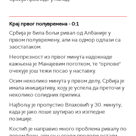
Крај првог полувремена - 0:1
Србија је била бољи ривал од Албаније у
првом полувремену, али на одмор одлази са
заостатаком.
Неопрезност из првог минута надокнаде
кажњена је Манајевим поготком, те "орлове"
очекује још тежи посао у наставку.
Осим неколико минута у првом делу, Србија је
имала иницијативу, коју је успела да преточи у
неколико солидних прилика.
Најбољу је пропустио Влаховић у 30. минуту,
када је јако лоше шутирао из изгледне
позиције.
Костић је направио много проблема ривалу по
левом боку, али су његови продори остали