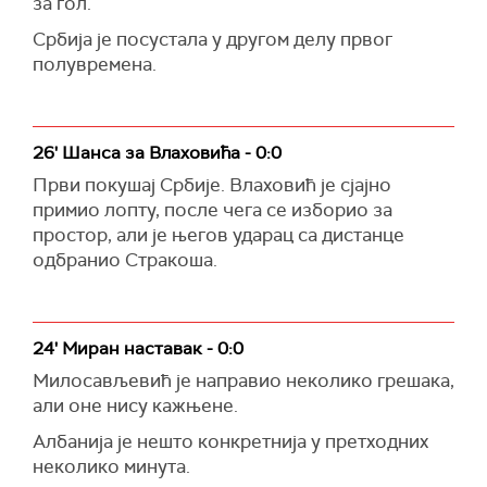
за гол.
Србија је посустала у другом делу првог
полувремена.
26' Шанса за Влаховића - 0:0
Први покушај Србије. Влаховић је сјајно
примио лопту, после чега се изборио за
простор, али је његов ударац са дистанце
одбранио Стракоша.
24' Миран наставак - 0:0
Милосављевић је направио неколико грешака,
али оне нису кажњене.
Албанија је нешто конкретнија у претходних
неколико минута.