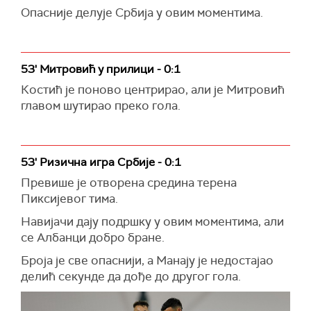
Опасније делује Србија у овим моментима.
53' Митровић у прилици - 0:1
Костић је поново центрирао, али је Митровић
главом шутирао преко гола.
53' Ризична игра Србије - 0:1
Превише је отворена средина терена
Пиксијевог тима.
Навијачи дају подршку у овим моментима, али
се Албанци добро бране.
Броја је све опаснији, а Манају је недостајао
делић секунде да дође до другог гола.