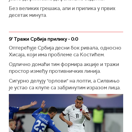
Без великих грешака, али и прилика у првих
десетак минута.
9' Тражи Србија прилику - 0:0
Оптерећује Србија десни бок ривала, односно
Хисаја, који има проблеме са Костићем.
Одлично домаћи тим формира акције и тражи
простор између противничких линија.
Сигурно делују "орлови" на лопти, а Силвињо
је устао са клупе са забринутим изразом лица.