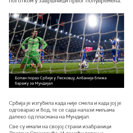
поготком у завршници првог полувремена.
Болан пораз Србије у Лесковцу, Албанија ближа
баражу за Мундијал
Србија је изгубила када није смела и када јој је
одговарао и бод, те се сада налази миљама
далеко од пласмана на Мундијал.
Све су имали на својој страни изабраници