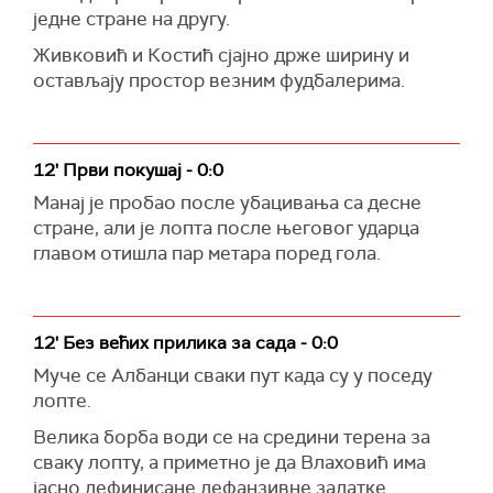
једне стране на другу.
Живковић и Костић сјајно држе ширину и
остављају простор везним фудбалерима.
12' Први покушај - 0:0
Манај је пробао после убацивања са десне
стране, али је лопта после његовог ударца
главом отишла пар метара поред гола.
12' Без већих прилика за сада - 0:0
Муче се Албанци сваки пут када су у поседу
лопте.
Велика борба води се на средини терена за
сваку лопту, а приметно је да Влаховић има
јасно дефинисане дефанзивне задатке.