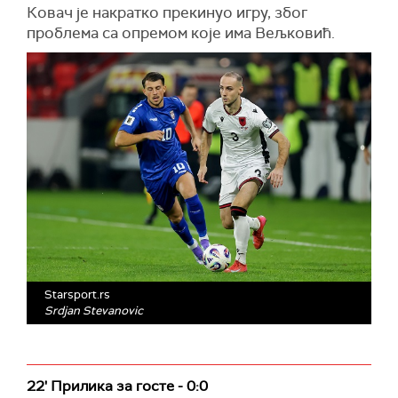
Ковач је накратко прекинуо игру, због
проблема са опремом које има Вељковић.
Starsport.rs
Srdjan Stevanovic
22' Прилика за госте - 0:0