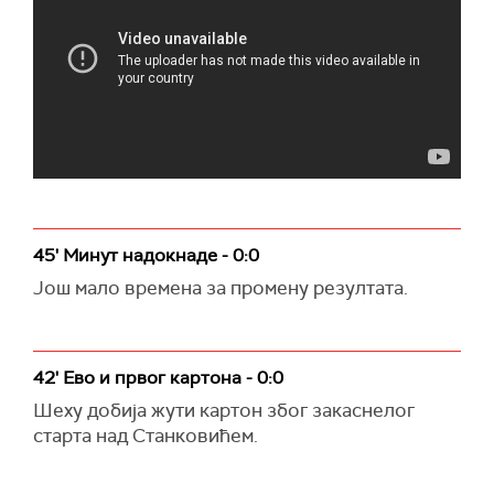
45' Минут надокнаде - 0:0
Још мало времена за промену резултата.
42' Ево и првог картона - 0:0
Шеху добија жути картон због закаснелог
старта над Станковићем.