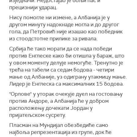
изједначи. Недостајао је бољи пас и
прецизнији ударац.
Нису помогле ни измене, а Албанија је у
другом минуту надокнаде могла и до другог
гола, да Петровић није изашао као победник
из стоодстотне прилике за ривала.
Србија ће тако морати да се нада победи
против Енглеске како би отишла у бараж, што
у овом моменту делује немогуће. Тренутно је
трећа на табели са седам бодова - четири
мање од Албаније, уз одиграну утакмицу мање.
Лидер је Енглеска са максималних 15 бодова.
"Орлове" у уторак очекује дуел на гостовању
против Андоре, а Албанија ће у добром
расположењу дочекати Јордан у
пријатељском сусрету.
Пласман на Мундијал обезбедиће само
најбоља репрезентација из групе, док ће