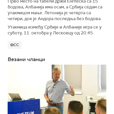
Прво место на табели држи Енглеска са 15
бодова, Албанија има осам, а Србија седам са
утакмицом мање. Летонија је четврта са
четири, док је Андора последња без бодова.
Утакмица између Србије и Албаније игра се у
суботу, 11. октобра у Лесковцу од 20.45.
ФСС
Везани чланци