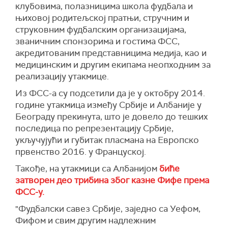
клубовима, полазницима школа фудбала и
њиховој родитељској пратњи, стручним и
струковним фудбалским организацијама,
званичним спонзорима и гостима ФСС,
акредитованим представницима медија, као и
медицинским и другим екипама неопходним за
реализацију утакмице.
Из ФСС-а су подсетили да је у октобру 2014.
године утакмица између Србије и Албаније у
Београду прекинута, што је довело до тешких
последица по репрезентацију Србије,
укључујући и губитак пласмана на Европско
првенство 2016. у Француској.
Такође, на утакмици са Албанијом
биће
затворен део трибина због казне Фифе према
ФСС-у.
"Фудбалски савез Србије, заједно са Уефом,
Фифом и свим другим надлежним