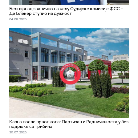
Белгијанац званично на челу Судијске комисије ФСС –
Де Блекер ступио на дужност
04. 08. 2026.
Казна после првог кола: Партизан и Раднички остају без
подршке са трибина
30. 07. 2026.