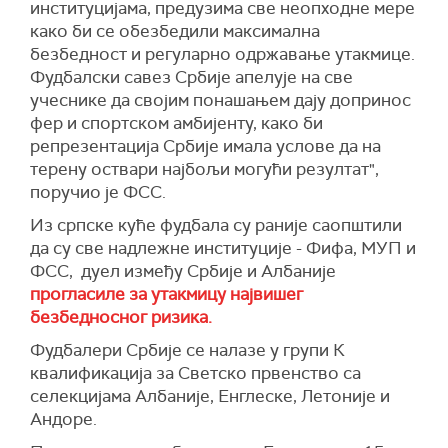
институцијама, предузима све неопходне мере
како би се обезбедили максимална
безбедност и регуларно одржавање утакмице.
Фудбалски савез Србије апелује на све
учеснике да својим понашањем дају допринос
фер и спортском амбијенту, како би
репрезентација Србије имала услове да на
терену оствари најбољи могући резултат",
поручио је ФСС.
Из српске куће фудбала су раније саопштили
да су све надлежне институције - Фифа, МУП и
ФСС, дуел између Србије и Албаније
прогласиле за утакмицу највишег
безбедносног ризика.
Фудбалери Србије се налазе у групи К
квалификација за Светско првенство са
селекцијама Албаније, Енглеске, Летоније и
Андоре.