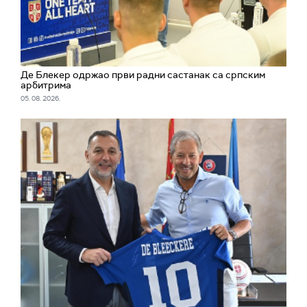
Де Блекер одржао први радни састанак са српским
арбитрима
05. 08. 2026.