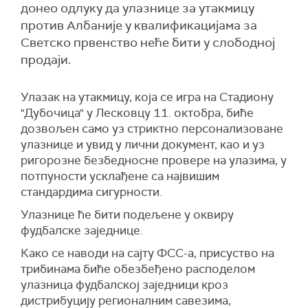
донео одлуку да улазнице за утакмицу
против Албаније у квалификацијама за
Светско првенство неће бити у слободној
продаји.
Улазак на утакмицу, која се игра на Стадиону
"Дубочица" у Лесковцу 11. октобра, биће
дозвољен само уз стриктно персонализоване
улазнице и увид у лични документ, као и уз
ригорозне безбедносне провере на улазима, у
потпуности усклађене са највишим
стандардима сигурности.
Улазнице ће бити подељене у оквиру
фудбалске заједнице.
Како се наводи на сајту ФСС-а, присуство на
трибинама биће обезбеђено расподелом
улазница фудбалској заједници кроз
дистрибуцију регионалним савезима,