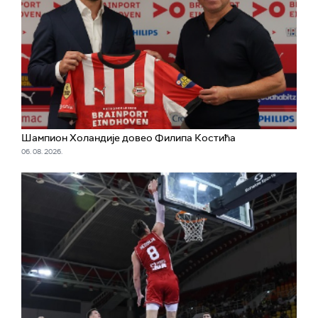
Шампион Холандије довео Филипа Костића
06. 08. 2026.