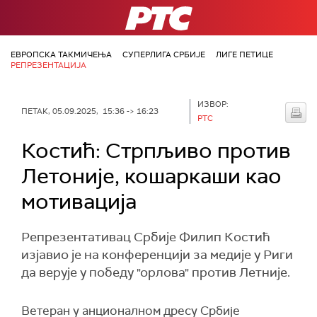
РТС
ЕВРОПСКА ТАКМИЧЕЊА
СУПЕРЛИГА СРБИЈЕ
ЛИГЕ ПЕТИЦЕ
РЕПРЕЗЕНТАЦИЈА
ИЗВОР:
ПЕТАК, 05.09.2025, 15:36 -> 16:23
РТС
Костић: Стрпљиво против
Летоније, кошаркаши као
мотивација
Репрезентативац Србије Филип Костић
изјавио је на конференцији за медије у Риги
да верује у победу "орлова" против Летније.
Ветеран у анционалном дресу Србије