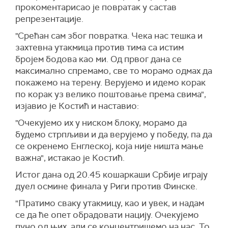
прокоментарисао је повратак у састав
репрезентације.
"Срећан сам због повратка. Чека нас тешка и
захтевна утакмица против тима са истим
бројем бодова као ми. Од првог дана се
максимално спремамо, све то морамо одмах да
покажемо на терену. Верујемо и идемо корак
по корак уз велико поштовање према свима",
изјавио је Костић и наставио:
"Очекујемо их у ниском блоку, морамо да
будемо стрпљиви и да верујемо у победу, па да
се окренемо Енглеској, која није ништа мање
важна", истакао је Костић.
Истог дана од 20.45 кошаркаши Србије играју
дуел осмине финала у Риги против Финске.
"Пратимо сваку утакмицу, као и увек, и надам
се да ће опет обрадовати нацију. Очекујемо
пуно од њих, али се концентришемо на нас. То