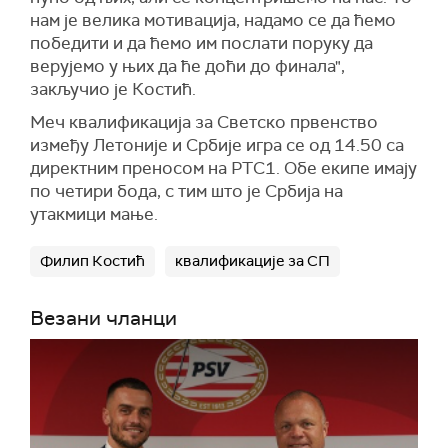
нам је велика мотивација, надамо се да ћемо
победити и да ћемо им послати поруку да
верујемо у њих да ће доћи до финала",
закључио је Костић.
Меч квалификација за Светско првенство
између Летоније и Србије игра се од 14.50 са
директним преносом на РТС1. Обе екипе имају
по четири бода, с тим што је Србија на
утакмици мање.
Филип Костић
квалификације за СП
Везани чланци