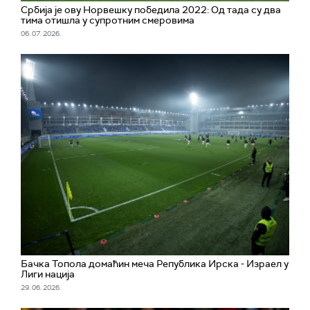
Србија је ову Норвешку победила 2022: Од тада су два
тима отишла у супротним смеровима
06. 07. 2026.
Бачка Топола домаћин меча Република Ирска - Израел у
Лиги нација
29. 06. 2026.