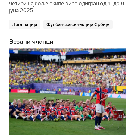
четири најбоље екипе биће одигран од 4. до 8.
јуна 2025.
Лига нација
Фудбалска селекција Србије
Везани чланци