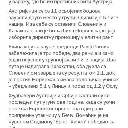
у баражу, где ће им противник бити Аустрија.
Аустријанци су са 11 освојених бодова
заузели друго место у групи 3 дивизије Б Лиге
нација. Иза себе су оставили Словенију и
Казахстан, али је боља била Норвешка, која је
изборила директну промоцију у елитни ранг.
Екипа коју са клупе предводи Ралф Рагник
забележила је три победе, два ремија и само
један неуспех у групној фази Лиге нација. Два
пута је надиграла Казахстан, оба дуела са
Словенијом завршена су резултатом 1:1, док
је против Норвежана имала половичан учинак
– убедљивих 5:1 у Линцу и пораз од 1:2 у Ослу.
Фудбалери Аустрије и Србије састали су се
последњи пут у јуну ове године, када су уочи
почетка Европског првенства одиграли
припремну утакмицу у Бечу. Домаћин је на
чувеном Стадиону "Ернст Хапел" победио са