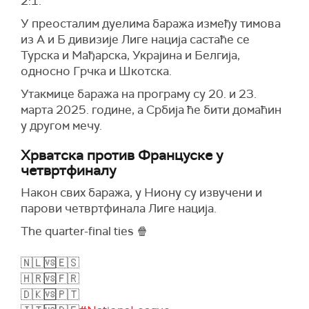
2:1.
У преосталим дуелима баража између тимова
из А и Б дивизије Лиге нација састаће се
Турска и Мађарска, Украјина и Белгија,
односно Грчка и Шкотска.
Утакмице баража на програму су 20. и 23.
марта 2025. године, а Србија ће бити домаћин
у другом мечу.
Хрватска против Француске у
четвртфиналу
Након свих баража, у Ниону су извучени и
парови четвртфинала Лиге нација.
The quarter-final ties 🍿
🇳🇱🆚🇪🇸
🇭🇷🆚🇫🇷
🇩🇰🆚🇵🇹