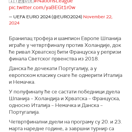
🇮🇹🆚🇩🇪
#NationsLeague
pic.twitter.com/yaBEGt1r0w
— UEFA EURO 2024 (@EURO2024)
November 22,
2024
Бранилац трофеја и шампион Европе Шпанија
играће у четвртфиналу против Холандије, док
ће ривал Хрватској бити Француска у репризи
финала Светског првенства из 2018.
Данска ће дочекати Португалију, а у
европском класику снаге ће одмерити Италија
и Немачка.
У полуфиналу ће се састати победници дуела
Шпанија – Холандија и Хрватска – Француска,
односно Италија – Немачка и Данска –
Португалија.
Четвртфинални дуели на програму су 20. и 23.
марта наредне године, а завршни турнир са