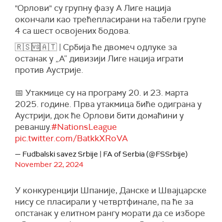
"Орлови" су групну фазу А Лиге нација
окончали као трећепласирани на табели групе
4 са шест освојених бодова.
🇷🇸🆚🇦🇹 | Србија ће двомеч одлуке за
останак у „А” дивизији Лиге нација играти
против Аустрије.
📅 Утакмице су на програму 20. и 23. марта
2025. године. Прва утакмица биће одиграна у
Аустрији, док ће Орлови бити домаћини у
реваншу.
#NationsLeague
pic.twitter.com/BatkkXRoVA
— Fudbalski savez Srbije | FA of Serbia (@FSSrbije)
November 22, 2024
У конкуренцији Шпаније, Данске и Швајцарске
нису се пласирали у четвртфинале, па ће за
опстанак у елитном рангу морати да се изборе