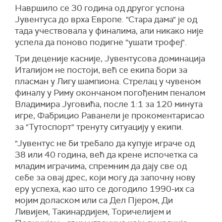
Навршило се 30 година од другог успона
Јувентуса до врха Европе. "Стара дама" је од
тада учествовала у финалима, али никако није
успела да поново подигне "ушати трофеј".
Три деценије касније, Јувентусова доминација
Италијом не постоји, већ се екипа бори за
пласман у Лигу шампиона. Стрелац у чувеном
финалу у Риму окончаном погођеним пеналом
Владимира Југовића, после 1:1 за 120 минута
игре, Фабрицио Раванели је прокоментарисао
за "Тутоспорт" тренуту ситуацију у екипи.
"Јувентус не би требало да купује играче од
38 или 40 година, већ да крене испочетка са
младим играчима, спремним да дају све од
себе за овај дрес, који могу да започну нову
еру успеха, као што се догодило 1990-их са
мојим доласком или са Дел Пјером, Ди
Ливијем, Такинардијем, Торичелијем и