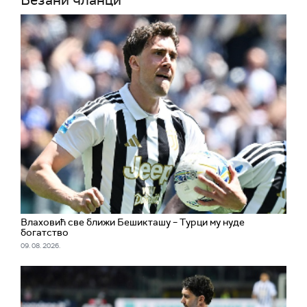
Везани чланци
Влаховић све ближи Бешикташу – Турци му нуде
богатство
09. 08. 2026.