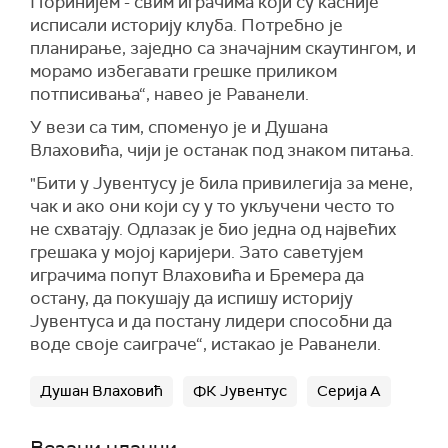
Поринијем - свим играчима који су касније
исписали историју клуба. Потребно је
планирање, заједно са значајним скаутингом, и
морамо избегавати грешке приликом
потписивања“, навео је Раванели.
У вези са тим, споменуо је и Душана
Влаховића, чији је останак под знаком питања.
"Бити у Јувентусу је била привилегија за мене,
чак и ако они који су у то укључени често то
не схватају. Одлазак је био једна од највећих
грешака у мојој каријери. Зато саветујем
играчима попут Влаховића и Бремера да
остану, да покушају да испишу историју
Јувентуса и да постану лидери способни да
воде своје саиграче“, истакао је Раванели.
Душан Влаховић
ФК Јувентус
Серија А