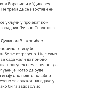
пута боравио и у Удинезеу
 Не треба да се изостави ни
се укључи у пројекат ком
сарадник Лучано Спалети, с
са Душаном Влаховићем.
Говоримо о тиму без
ити боље изграђено. Није само
уве сада жели да поново
шан још увек нема зрелост да
Муани је могао да буде
ан имају оно нешто посебно
езано за српског нападача у
како би га задовољио.