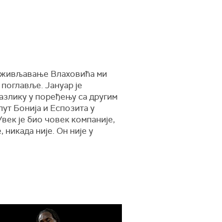
у. Оживљавање Влаховића ми
 поглавље. Јануар је
разлику у поређењу са другим
ут Бонија и Еспозита у
Увек је био човек компаније,
никада није. Он није у