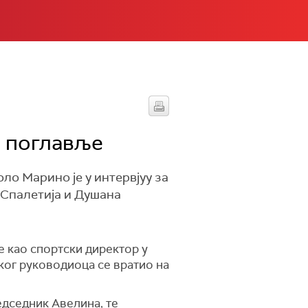
о поглавље
о Марино је у интервјуу за
 Спалетија и Душана
е као спортски директор у
ског руководиоца се вратио на
едседник Авелина, те