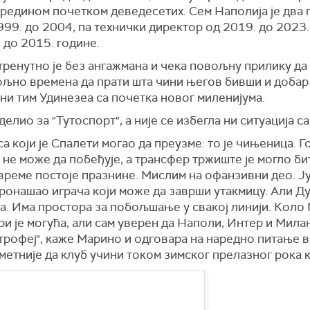
редином почетком деведесетих. Сем Наполија је два 
99. до 2004, па технички директор од 2019. до 2023.
 до 2015. године.
ренутно је без ангажмана и чека повољну прилику да 
љно времена да прати шта чини његов бивши и добар 
ни тим Удинезеа са почетка новог миленијума.
делио за "Тутоспорт", а није се избегла ни ситуација 
са који је Спалети могао да преузме: то је чињеница. 
 не може да побеђује, а трансфер тржиште је могло б
 време постоје празнине. Мислим на офанзивни део. Ј
ронашао играча који може да заврши утакмицу. Али Ду
а. Има простора за побољшање у свакој линији. Коло 
ри је могућа, али сам уверен да Наполи, Интер и Мил
 трофеј", каже Марино и одговара на наредно питање в
метније да клуб учини током зимског прелазног рока 