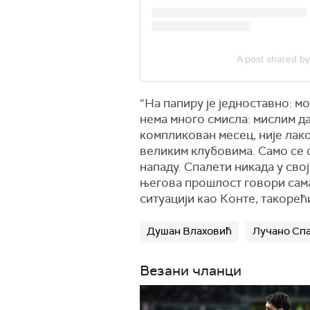
A post shared by
“На папиру је једноставно: м
нема много смисла: мислим да
компликован месец, није лако
великим клубовима. Само се с
нападу. Спалети никада у свој
његова прошлост говори сама 
ситуацији као Конте, такорећи
Душан Влаховић
Лучано Сп
Везани чланци