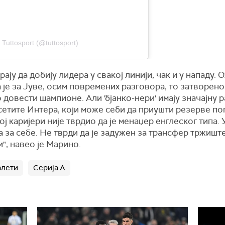
 Tuttosport (@tuttosport)
орају да добију лидера у свакој линији, чак и у напад
 је за Јуве, осим повремених разговора, то затворено
 довести шампионе. Али 'бјанко-нери' имају значајну 
етите Интера, који може себи да приушти резерве поп
ој каријери није тврдио да је менаџер енглеског типа. 
за себе. Не тврди да је задужен за трансфер тржиште, 
", навео је Марино.
алети
Серија А