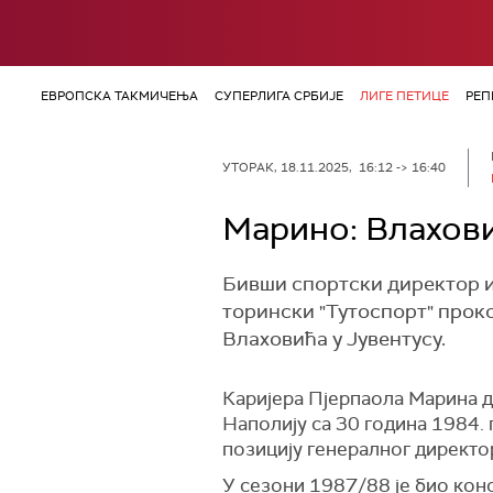
ЕВРОПСКА ТАКМИЧЕЊА
СУПЕРЛИГА СРБИЈЕ
ЛИГЕ ПЕТИЦЕ
РЕП
УТОРАК, 18.11.2025, 16:12 -> 16:40
Марино: Влахови
Бивши спортски директор и
торински "Тутоспорт" прок
Влаховића у Јувентусу.
Каријера Пјерпаола Марина ду
Наполију са 30 година 1984. 
позицију генералног директор
У сезони 1987/88 је био конс