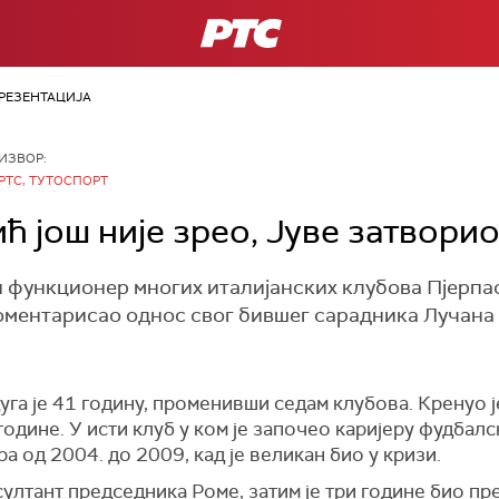
РТС
РЕЗЕНТАЦИЈА
ИЗВОР:
РТС, ТУТОСПОРТ
ћ још није зрео, Јуве затвори
 функционер многих италијанских клубова Пјерпаол
оментарисао однос свог бившег сарадника Лучана
га је 41 годину, променивши седам клубова. Кренуо ј
године. У исти клуб у ком је започео каријеру фудбал
а од 2004. до 2009, кад је великан био у кризи.
ултант председника Роме, затим је три године био пр