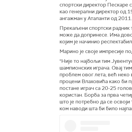
спортски директор Пескаре с
као генерални директор од 19
ангажман у Аталанти од 2011.
Прекаљени спортски радник т
може да допринесе. Има дово
којим је начинио респектабил
Марино је своје импресије по
"Није то најбољи тим Јувенту
шампионских играча. Овај тим
проблем овог лета; већ неко
процени Влаховића како би п
постане играч са 20-25 голов
користан. Борба за прва чети
што је потребно да се освоји
ком наводи шта би било најпа