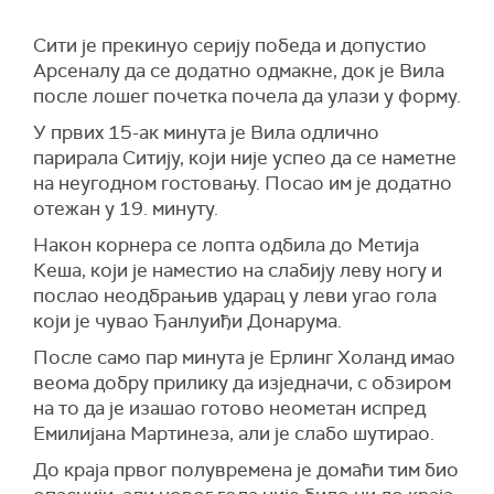
Сити је прекинуо серију победа и допустио
Арсеналу да се додатно одмакне, док је Вила
после лошег почетка почела да улази у форму.
У првих 15-ак минута је Вила одлично
парирала Ситију, који није успео да се наметне
на неугодном гостовању. Посао им је додатно
отежан у 19. минуту.
Након корнера се лопта одбила до Метија
Кеша, који је наместио на слабију леву ногу и
послао неодбрањив ударац у леви угао гола
који је чувао Ђанлуиђи Донарума.
После само пар минута је Ерлинг Холанд имао
веома добру прилику да изједначи, с обзиром
на то да је изашао готово неометан испред
Емилијана Мартинеза, али је слабо шутирао.
До краја првог полувремена је домаћи тим био