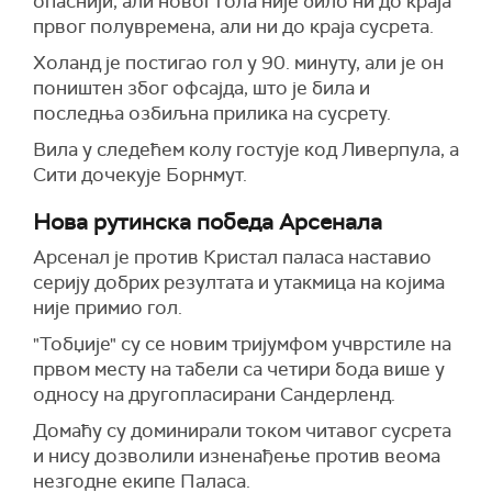
опаснији, али новог гола није било ни до краја
првог полувремена, али ни до краја сусрета.
Холанд је постигао гол у 90. минуту, али је он
поништен због офсајда, што је била и
последња озбиљна прилика на сусрету.
Вила у следећем колу гостује код Ливерпула, а
Сити дочекује Борнмут.
Нова рутинска победа Арсенала
Арсенал је против Кристал паласа наставио
серију добрих резултата и утакмица на којима
није примио гол.
"Тобџије" су се новим тријумфом учврстиле на
првом месту на табели са четири бода више у
односу на другопласирани Сандерленд.
Домаћу су доминирали током читавог сусрета
и нису дозволили изненађење против веома
незгодне екипе Паласа.