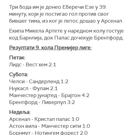
Три бода им је донео Еберечи Езе у 39.
минуту, који је постигао гол против свог
бившег тима, из ког је летос дошао у Арсенал.
Екипа Микела Артете у наредном колу гостује
код Барнлија, док Палас дочекује Брентфорд.
Резултати 9. кола Премијер лиге:
Петак:
Лидс - Вест хем 2:1
Субота:
Челси - Сандерленд 1:2
Њукасл - Фулам 2:1
Манчестер јунајтед - Брајтон 4:2
Брентфорд - Ливерпул 3:2
Недеља:
Арсенал - Кристал палас 1:0
Астон вила - Манчестер сити 1:0
Борнмут - Нотингем форест 2:0