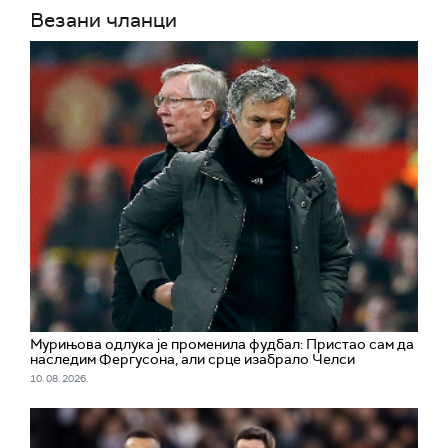
Везани чланци
Мурињова одлука је променила фудбал: Пристао сам да
наследим Фергусона, али срце изабрало Челси
10. 08. 2026.