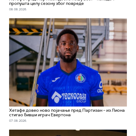
пропушта целу сезону због повреде
08. 08. 2026.
Хетафе довео ново појачање пред Партизан – из Лиона
стигао бивши играч Евертона
07. 08. 2026.