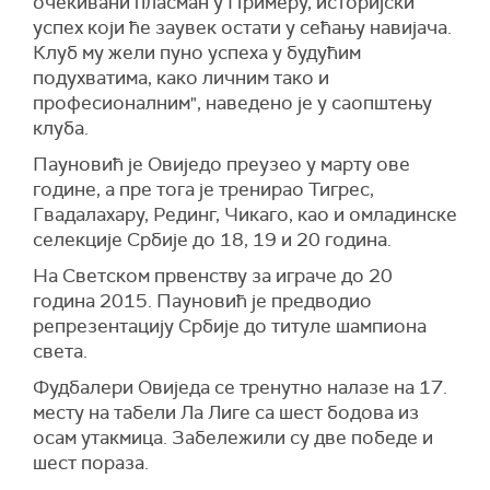
очекивани пласман у Примеру, историјски
успех који ће заувек остати у сећању навијача.
Клуб му жели пуно успеха у будућим
подухватима, како личним тако и
професионалним", наведено је у саопштењу
клуба.
Пауновић је Овиједо преузео у марту ове
године, а пре тога је тренирао Тигрес,
Гвадалахару, Рединг, Чикаго, као и омладинске
селекције Србије до 18, 19 и 20 година.
На Светском првенству за играче до 20
година 2015. Пауновић је предводио
репрезентацију Србије до титуле шампиона
света.
Фудбалери Овиједа се тренутно налазе на 17.
месту на табели Ла Лиге са шест бодова из
осам утакмица. Забележили су две победе и
шест пораза.