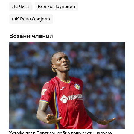
Ла Лига
Вељко Пауновић
ФК Реал Овиједо
Везани чланци
Хетафе пред Партизан добио лошу вест – нападач