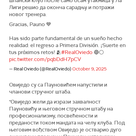
шпански клуб после само осам утакмица у Ла
Лиги решио да оконча сарадњу и потражи
новог тренера.
Gracias, Pauno 💙
Has sido parte fundamental de un sueño hecho
realidad: el regreso a Primera División. ¡Suerte en
tus próximos retos! 🫂
#RealOviedo
🔵⚪️
pic.twitter.com/pqbDdH7pCV
— Real Oviedo (@RealOviedo)
October 9, 2025
Овиједо су са Пауновићем напустили и
чланови стручног штаба.
"Овиједо жели да изрази захвалност
Пауновићу и његовом стручном штабу на
професионализму, посвећености и
преданости током мандата на челу клуба. Под
његовим вођством Овиједо је остварио дуго