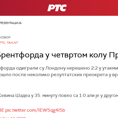
РТС
РЕЗЕНТАЦИЈА
ИЗВОР:
РТС, ТАНЈУГ
Брентфорда у четвртом колу П
форда одиграли су Лондону нерешено 2:2 у утакми
 дошло после неколико резултатских преокрета у в
евина Шадеа у 35. минуту повео са 1:0 али је у друг
HE
pic.twitter.com/IEW5qg4I5b