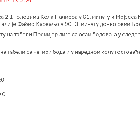
mber 13, 2025
 са 2:1 головима Кола Палмера у 61. минуту и Мојзеса 
 али је Фабио Карваљо у 90+3. минуту донео реми Бр
ту на табели Премијер лиге са осам бодова, а у следе
 на табели са четири бода и у наредном колу гостоваћ
:0
0:0