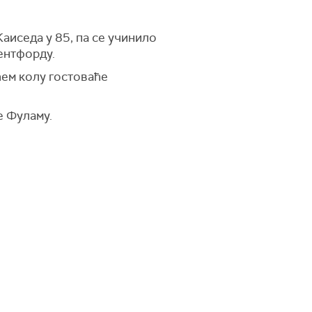
Каиседа у 85, па се учинило
ентфорду.
ћем колу гостоваће
е Фуламу.