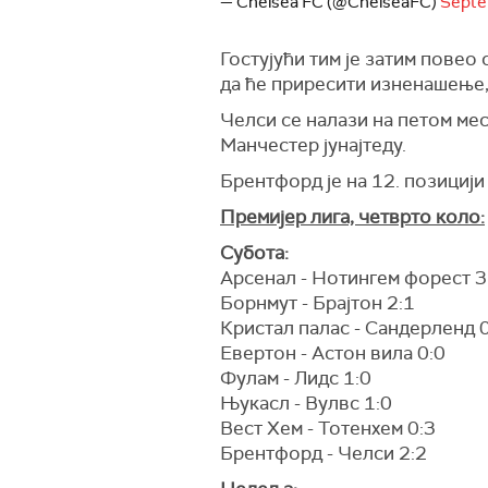
— Chelsea FC (@ChelseaFC)
Septe
Гостујући тим је затим повео
да ће приресити изненашење,
Челси се налази на петом мес
Манчестер јунајтеду.
Брентфорд је на 12. позицији
Премијер лига, четврто коло:
Субота:
Арсенал - Нотингем форест 3
Борнмут - Брајтон 2:1
Кристал палас - Сандерленд 
Евертон - Астон вила 0:0
Фулам - Лидс 1:0
Њукасл - Вулвс 1:0
Вест Хем - Тотенхем 0:3
Брентфорд - Челси 2:2