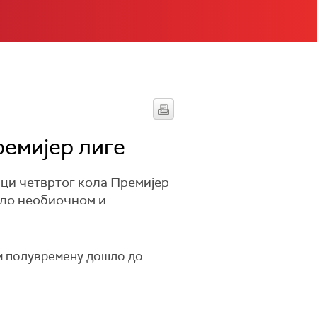
ремијер лиге
ци четвртог кола Премијер
рло необиочном и
ом полувремену дошло до