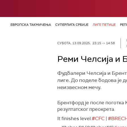
ЕВРОПСКА ТАКМИЧЕЊА
СУПЕРЛИГА СРБИЈЕ
ЛИГЕ ПЕТИЦЕ
РЕП
СУБОТА, 13.09.2025, 23:15 -> 14:58
Реми Челсија и 
Фудбалери Челсија и Брент
лиге. До поделе бодова је
неизвесном мечу.
Брентфорд је после поготка К
резултатског преокрета.
It finishes level.
#CFC
|
#BREC