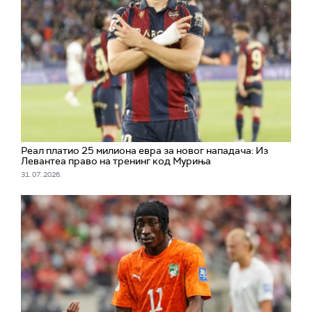
Реал платио 25 милиона евра за новог нападача: Из
Левантеа право на тренинг код Муриња
31. 07. 2026.