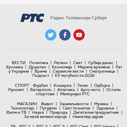
Радио Телевизија Србије
|
|
|
|
ВЕСТИ
Политика
Регион
Свет
Србија данас
|
|
|
|
Хроника
Друштво
Економија
Мерила времена
Рат
|
|
|
|
у Украјини
Време
Сервисне вести
Сматрачница
|
Подкаст
ЕУ могућности 2026
|
|
|
|
СПОРТ
Фудбал
Кошарка
Тенис
Одбојка
|
|
|
|
Рукомет
Ватерполо
Атлетика
Ауто-мото
Остали
|
спортови
Меморијал РТС
|
|
|
МАГАЗИН
Живот
Занимљивости
Музика
|
|
|
|
Технологијa
Путујемо
Свет познатих
Здравље
|
|
|
|
Филм и ТВ
Наука
Природа
Дигитални предузетник
|
За мале велике хероје
Наизглед здрав
|
|
|
|
|
ТВ
РТС 1
РТС 2
РТС 3
РТС Свет
РТС Наука