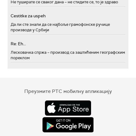
Не туширате се сваког дана – не стидите се, то је здраво
Cestitke za uspeh
Да ли сте знали да се најбоље грамофонске ручице
производе у Србији
Re: Eh...
Лесковачка спржа – производ са заштићеним географским
пореклом
Преузмите РТС мобилну апликацију