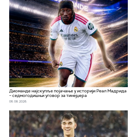
Диоманде најскупље појачање у историји Реал Мадрида
– седмогодишњи уговор за тинејџера
06. 08. 2026.