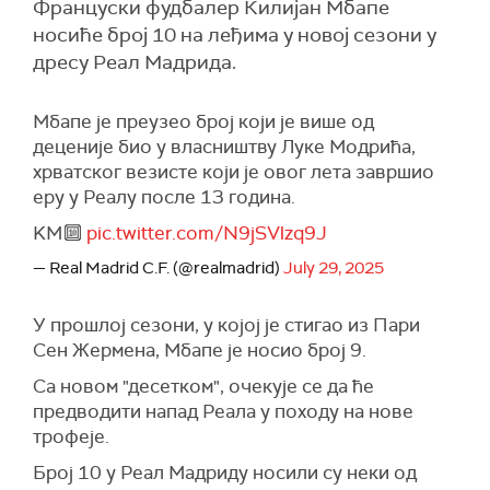
Француски фудбалер Килијан Мбапе
носиће број 10 на леђима у новој сезони у
дресу Реал Мадрида.
Мбапе је преузео број који је више од
деценије био у власништву Луке Модрића,
хрватског везисте који је овог лета завршио
еру у Реалу после 13 година.
KM🔟
pic.twitter.com/N9jSVlzq9J
— Real Madrid C.F. (@realmadrid)
July 29, 2025
У прошлој сезони, у којој је стигао из Пари
Сен Жермена, Мбапе је носио број 9.
Са новом "десетком", очекује се да ће
предводити напад Реала у походу на нове
трофеје.
Број 10 у Реал Мадриду носили су неки од