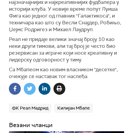
најзначајнијих и најкреативнијих фудбалера у
историји клуба. У новије време попут Луиша
Фига као једног од главних "Галактикоса", и
техничара као што су Весли Снајдер, Робињо,
Џејмс Родригез и Михаел Лаудруп.
Реал не придаје велики значај броју 10 као
неки други тимови, али тај број је често био
резервисан за играче који носе креативну и
лидерску одговорност у тиму.
Са Мбапеом као новим власником "десетке",
очекује се наставак тог наслеђа.
ФК Реал Мадрид
Килијан Мбапе
Везани чланци