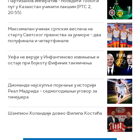
Партизанов императив - победити Тобол и
пут у Казахстан учинити лакшим (РТС 2,
20.55)
Максималан учинак српских веслача на
старту Светског првенства за јуниоре – два
полуфинала и четвртфинале
Уефа не верује у Инфантиново извињење и
остаје при бојкоту Фифиних такмичења
Диоманде најскупље појачање у историји
Реал Мадрида – седмогодишњи уговор за
тинејџера
Шампион Холандије довео Филипа Костића