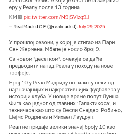
хрватског везисте који је овог лета завршио
еру у Реалу после 13 година.
KM🔟
pic.twitter.com/N9jSVlzq9J
— Real Madrid C.F. (@realmadrid)
July 29, 2025
У прошлој сезони, у којој је стигао из Пари
Сен Жермена, Мбапе је носио број 9.
Са новом "десетком", очекује се да ће
предводити напад Реала у походу на нове
трофеје.
Број 10 у Реал Мадриду носили су неки од
најзначајнијих и најкреативнијих фудбалера у
историји клуба. У новије време попут Луиша
Фига као једног од главних "Галактикоса", и
техничара као што су Весли Снајдер, Робињо,
Џејмс Родригез и Михаел Лаудруп.
Реал не придаје велики значај броју 10 као
неки други тимови, али тај број је често био