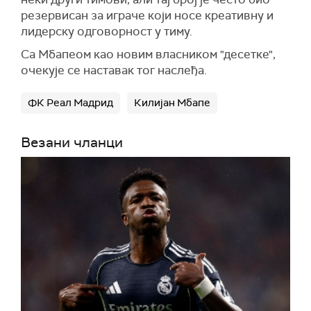
резервисан за играче који носе креативну и
лидерску одговорност у тиму.
Са Мбапеом као новим власником "десетке",
очекује се наставак тог наслеђа.
ФК Реал Мадрид
Килијан Мбапе
Везани чланци