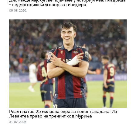
Диоманде најскупље појачање у историји Реал Мадрида
– седмогодишњи уговор за тинејџера
06. 08. 2026.
Реал платио 25 милиона евра за новог нападача: Из
Левантеа право на тренинг код Муриња
31. 07. 2026.