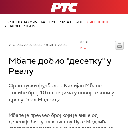
РТС
ЕВРОПСКА ТАКМИЧЕЊА
СУПЕРЛИГА СРБИЈЕ
ЛИГЕ ПЕТИЦЕ
РЕПРЕЗЕНТАЦИЈА
ИЗВОР:
УТОРАК, 29.07.2025, 19:58 -> 20:06
РТС
Мбапе добио "десетку" у
Реалу
Француски фудбалер Килијан Мбапе
носиће број 10 на леђима у новој сезони у
дресу Реал Мадрида.
Мбапе је преузео број који је више од
деценије био у власништву Луке Модрића,