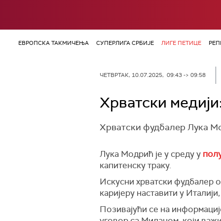
ЕВРОПСКА ТАКМИЧЕЊА
СУПЕРЛИГА СРБИЈЕ
ЛИГЕ ПЕТИЦЕ
РЕП
ЧЕТВРТАК, 10.07.2025, 09:43 -> 09:58
Хрватски медији
Хрватски фудбалер Лука Мо
Лука Модрић је у среду у
полу
капитенску траку.
Искусни хрватски фудбалер 
каријеру наставити у Италији
Позивајући се на информациј
уговор са Миланом, који важи