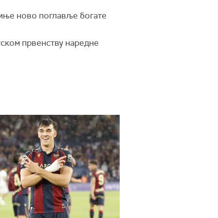
чиње ново поглавље богате
етском првенству наредне