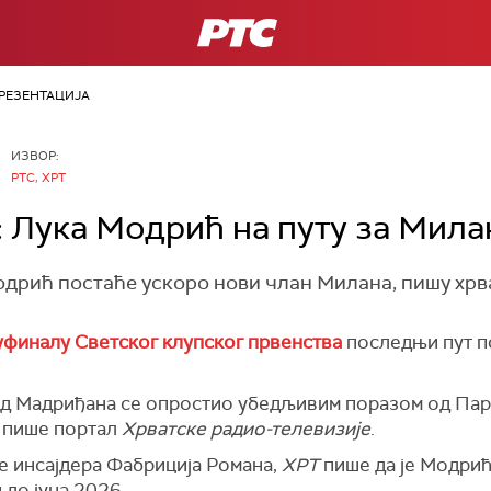
РТС
РЕЗЕНТАЦИЈА
ИЗВОР:
РТС, ХРТ
: Лука Модрић на путу за Мила
дрић постаће ускоро нови члан Милана, пишу хрва
финалу Светског клупског првенства
последњи пут п
од Мадриђана се опростио убедљивим поразом од Пар
, пише портал
Хрватске радио-телевизије
.
е инсајдера Фабриција Романа,
ХРТ
пише да је Модри
 до јуна 2026.