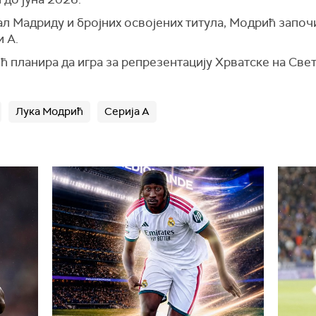
ал Мадриду и бројних освојених титула, Модрић запо
и А.
ић планира да игра за репрезентацију Хрватске на Св
Лука Модрић
Серија А