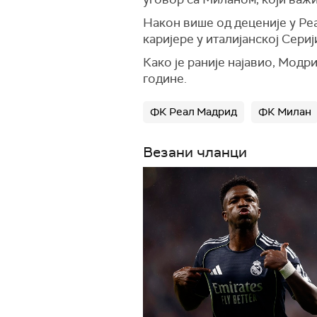
Након више од деценије у Ре
каријере у италијанској Сериј
Како је раније најавио, Модр
године.
ФК Реал Мадрид
ФК Милан
Везани чланци