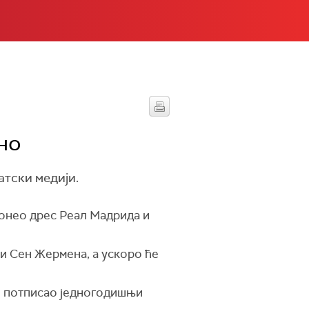
но
тски медији.
онео дрес Реал Мадрида и
и Сен Жермена, а ускоро ће
ћ потписао једногодишњи