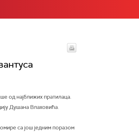
вантуса
ише од најближих пратилаца.
цију Душана Влаховића.
помире са још једним поразом