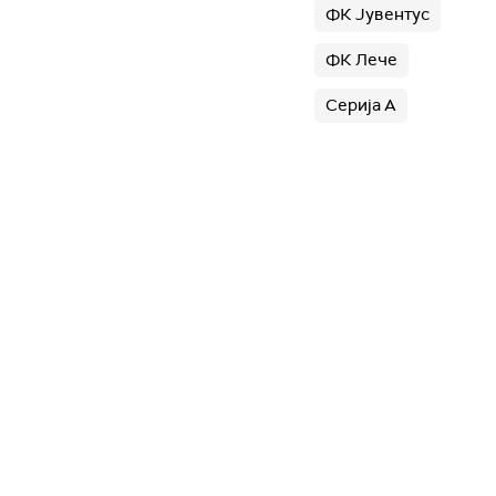
ФК Јувентус
ФК Лече
Серија А