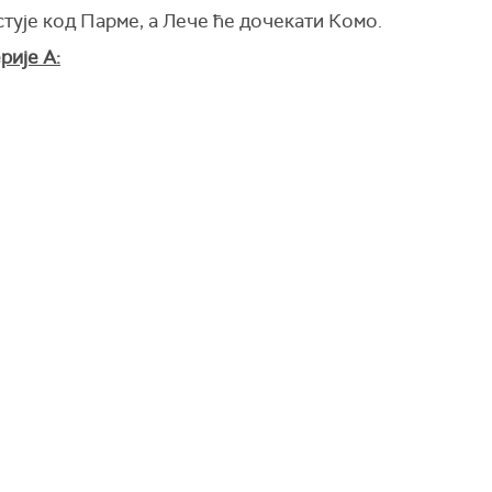
тује код Парме, а Лече ће дочекати Комо.
рије А: