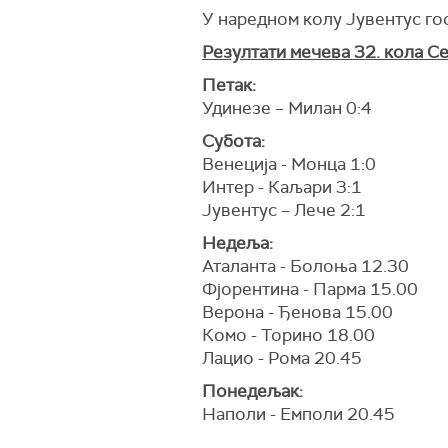
У наредном колу Јувентус гос
Резултати мечева 32. кола Се
Петак:
Удинезе – Милан 0:4
Субота:
Венеција - Монца 1:0
Интер - Каљари 3:1
Јувентус – Лече 2:1
Недеља:
Аталанта - Болоња 12.30
Фјорентина - Парма 15.00
Верона - Ђенова 15.00
Комо - Торино 18.00
Лацио - Рома 20.45
Понедељак:
Наполи - Емполи 20.45