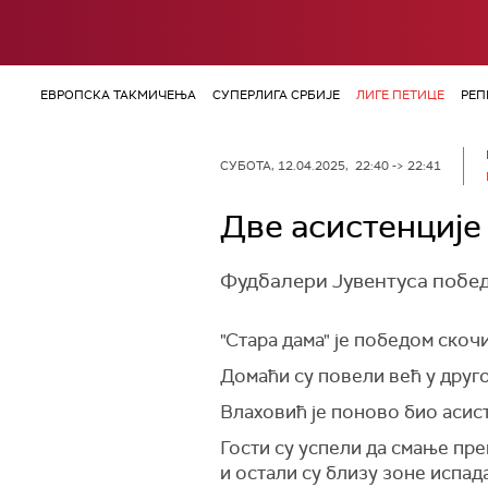
ЕВРОПСКА ТАКМИЧЕЊА
СУПЕРЛИГА СРБИЈЕ
ЛИГЕ ПЕТИЦЕ
РЕП
СУБОТА, 12.04.2025, 22:40 -> 22:41
Две асистенције
Фудбалери Јувентуса победи
"Стара дама" је победом скоч
Домаћи су повели већ у друго
Влаховић је поново био асисте
Гости су успели да смање пре
и остали су близу зоне испад