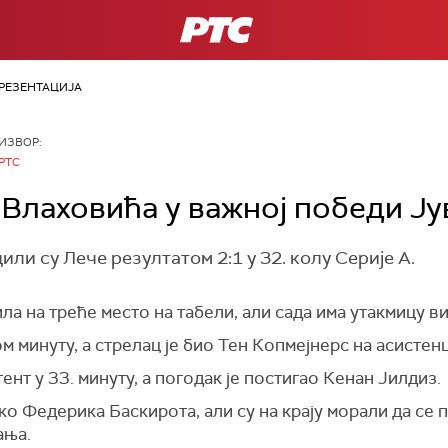
РТС
РЕЗЕНТАЦИЈА
ИЗВОР:
РТС
 Влаховића у важној победи Ју
ли су Лече резултатом 2:1 у 32. колу Серије А.
ила на треће место на табели, али сада има утакмицу в
м минуту, а стрелац је био Тен Копмејнерс на асистен
нт у 33. минуту, а погодак је постигао Кенан Јилдиз.
ко Федерика Баскирота, али су на крају морали да се 
ања.