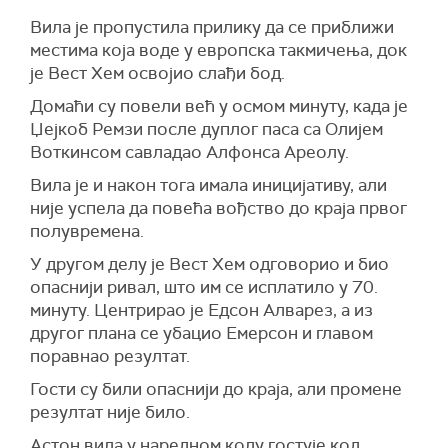
Вила је пропустила прилику да се приближи
местима која воде у европска такмичења, док
је Вест Хем освојио слађи бод.
Домаћи су повели већ у осмом минуту, када је
Џејкоб Ремзи после дуплог паса са Олијем
Воткинсом савладао Алфонса Ареолу.
Вила је и након тога имала иницијативу, али
није успела да повећа вођство до краја првог
полувремена.
У другом делу је Вест Хем одговорио и био
опаснији ривал, што им се исплатило у 70.
минуту. Центрирао је Едсон Алварез, а из
другог плана се убацио Емерсон и главом
поравнао резултат.
Гости су били опаснији до краја, али промене
резултат није било.
Астон вила у наредном колу гостује код