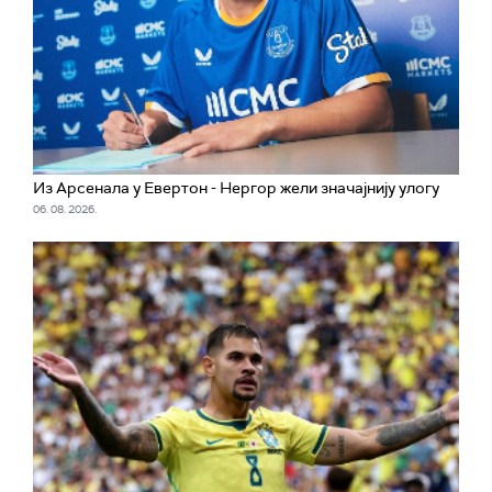
Из Арсенала у Евертон - Нергор жели значајнију улогу
06. 08. 2026.