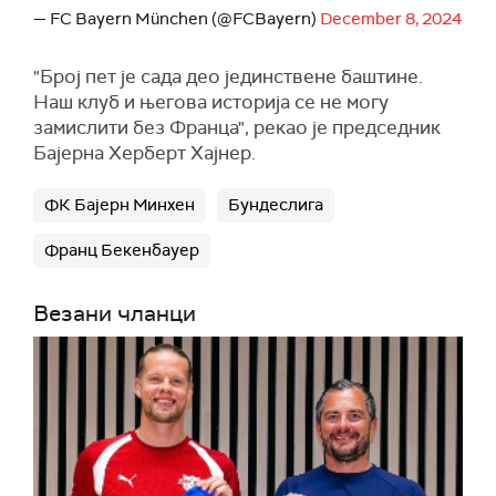
— FC Bayern München (@FCBayern)
December 8, 2024
"Број пет је сада део јединствене баштине.
Наш клуб и његова историја се не могу
замислити без Франца", рекао је председник
Бајерна Херберт Хајнер.
ФК Бајерн Минхен
Бундеслига
Франц Бекенбауер
Везани чланци