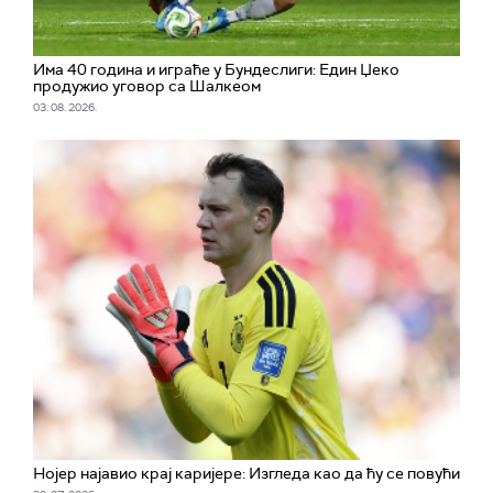
Има 40 година и играће у Бундеслиги: Един Џеко
продужио уговор са Шалкеом
03. 08. 2026.
Нојер најавио крај каријере: Изгледа као да ћу се повући