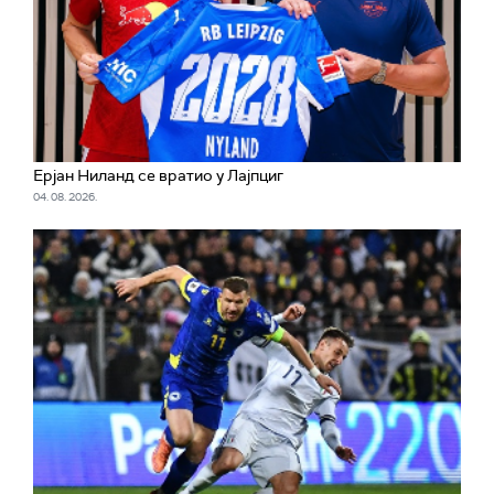
Ерјан Ниланд се вратио у Лајпциг
04. 08. 2026.