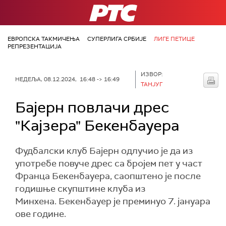
РТС
ЕВРОПСКА ТАКМИЧЕЊА
СУПЕРЛИГА СРБИЈЕ
ЛИГЕ ПЕТИЦЕ
РЕПРЕЗЕНТАЦИЈА
ИЗВОР:
НЕДЕЉА, 08.12.2024, 16:48 -> 16:49
ТАНЈУГ
Бајерн повлачи дрес
"Кајзера" Бекенбауера
Фудбалски клуб Бајерн одлучио је да из
употребе повуче дрес са бројем пет у част
Франца Бекенбауера, саопштено је после
годишње скупштине клуба из
Минхена. Бекенбауер је преминуо 7. јануара
ове године.