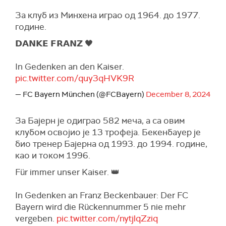
За клуб из Минхена играо од 1964. до 1977.
године.
𝗗𝗔𝗡𝗞𝗘 𝗙𝗥𝗔𝗡𝗭 🖤
In Gedenken an den Kaiser.
pic.twitter.com/quy3qHVK9R
— FC Bayern München (@FCBayern)
December 8, 2024
За Бајерн је одиграо 582 меча, а са овим
клубом освојио је 13 трофеја. Бекенбауер је
био тренер Бајерна од 1993. до 1994. године,
као и током 1996.
Für immer unser Kaiser. 👑
In Gedenken an Franz Beckenbauer: Der FC
Bayern wird die Rückennummer 5 nie mehr
vergeben.
pic.twitter.com/nytjlqZziq