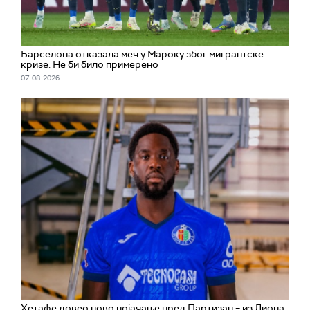
Барселона отказала меч у Мароку због мигрантске
кризе: Не би било примерено
07. 08. 2026.
Хетафе довео ново појачање пред Партизан – из Лиона