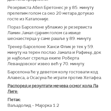
Резервиста Абел Бретонес је у 85. минуту
прелепим голом са око 20 метара дотукао
госте из Каталоније.
Пораз Барселоне ублажио је резервиста
Ламин Јамал сјајним голом са ивице
шеснаестерца у саме рашље у 89. минуту.
Тренер Барселоне Ханси Флик је тек у 59.
минуту на терен послао Јамала и Рафињу, док
је најбољег стрелца екипе Роберта
Левандовског извео већ у 70. минуту.
Барселона ће у деветом колу гостовати код
Алавеса, а Осасуна ће играти против Хетафеа.
Распоред и резултати мечева осмог кола Ла
Лиге:
Петак:
Ваљадолид – Мајорка 1:2