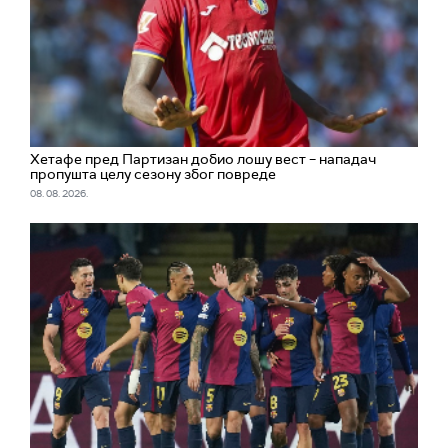
Хетафе пред Партизан добио лошу вест – нападач
пропушта целу сезону због повреде
08. 08. 2026.