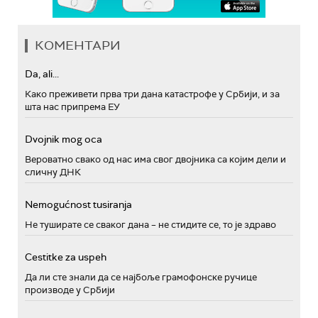
КОМЕНТАРИ
Da, ali...
Како преживети прва три дана катастрофе у Србији, и за
шта нас припрема ЕУ
Dvojnik mog oca
Вероватно свако од нас има свог двојника са којим дели и
сличну ДНК
Nemogućnost tusiranja
Не туширате се сваког дана – не стидите се, то је здраво
Cestitke za uspeh
Да ли сте знали да се најбоље грамофонске ручице
производе у Србији