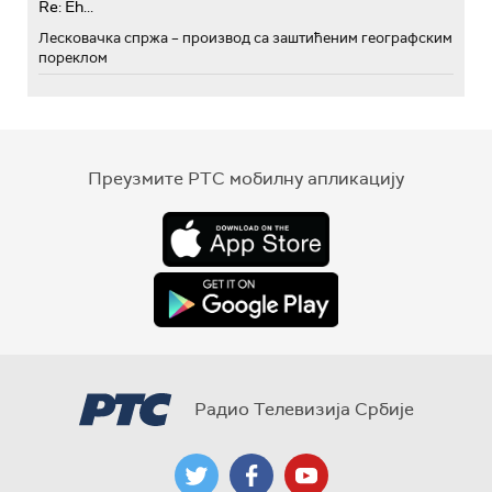
Re: Eh...
Лесковачка спржа – производ са заштићеним географским
пореклом
Преузмите РТС мобилну апликацију
Радио Телевизија Србије