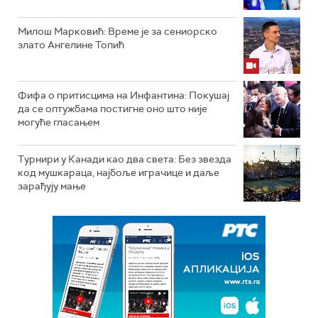
Милош Марковић: Време је за сениорско
злато Ангелине Топић
Фифа о притисцима на Инфантина: Покушај
да се оптужбама постигне оно што није
могуће гласањем
Турнири у Канади као два света: Без звезда
код мушкараца, најбоље играчице и даље
зарађују мање