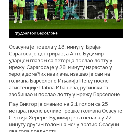
Фудбалери Барселоне
Осасуна је повела у 18. минуту, Брајан
Сарагоса је центрирао, а Анте Будимир
ударцем главом са петерца послао лопту у
мрежу. Сарагоса је у 28. минуту израстао у
хероја домаћих навијача, изашао је сам на
голмана Барселоне Ињакија Пењу после
асистенције Пабла Ибањеза, рутински га
заобишао и послао лопту у мрежу Барселоне.
Пау Виктор је смањио на 2:1 голом са 25
метара, после велике грешке голмана Осасуне
Серхија Херере. Будимир је са пенала у 72.
минуту другим голом на мечу вратио Осасуни
два гола предности.