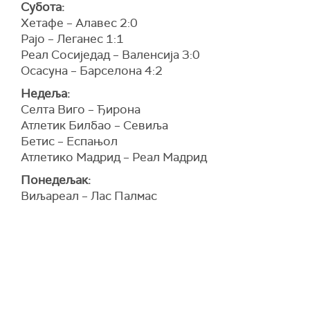
Субота:
Хетафе – Алавес 2:0
Рајо – Леганес 1:1
Реал Сосиједад – Валенсија 3:0
Осасуна – Барселона 4:2
Недеља:
Селта Виго – Ђирона
Атлетик Билбао – Севиља
Бетис – Еспањол
Атлетико Мадрид – Реал Мадрид
Понедељак:
Виљареал – Лас Палмас