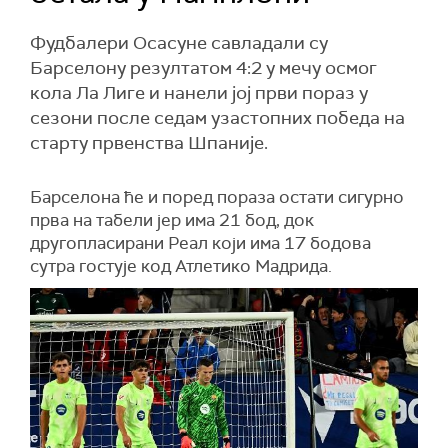
Фудбалери Осасуне савладали су
Барселону резултатом 4:2 у мечу осмог
кола Ла Лиге и нанели јој први пораз у
сезони после седам узастопних победа на
старту првенства Шпаније.
Барселона ће и поред пораза остати сигурно
прва на табели јер има 21 бод, док
другопласирани Реал који има 17 бодова
сутра гостује код Атлетико Мадрида.