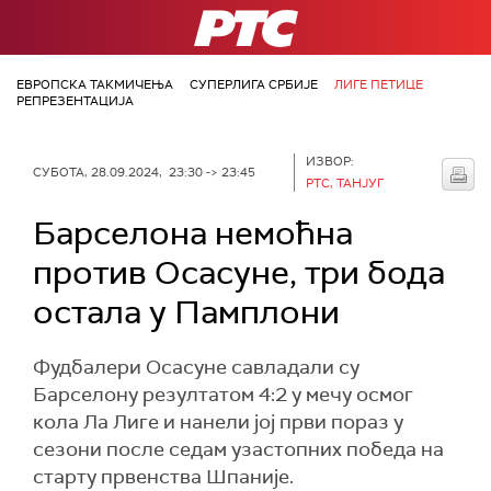
РТС
ЕВРОПСКА ТАКМИЧЕЊА
СУПЕРЛИГА СРБИЈЕ
ЛИГЕ ПЕТИЦЕ
РЕПРЕЗЕНТАЦИЈА
ИЗВОР:
СУБОТА, 28.09.2024, 23:30 -> 23:45
РТС, ТАНЈУГ
Барселона немоћна
против Осасуне, три бода
остала у Памплони
Фудбалери Осасуне савладали су
Барселону резултатом 4:2 у мечу осмог
кола Ла Лиге и нанели јој први пораз у
сезони после седам узастопних победа на
старту првенства Шпаније.