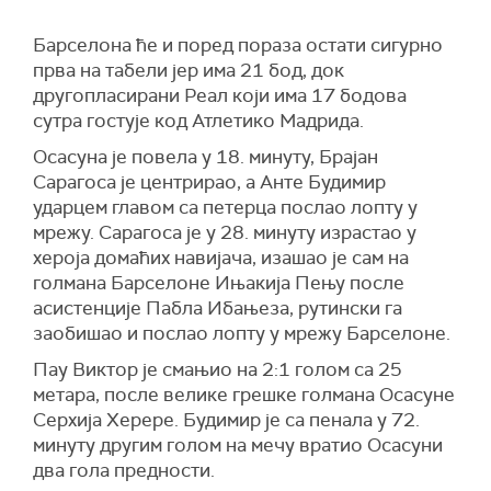
Барселона ће и поред пораза остати сигурно
прва на табели јер има 21 бод, док
другопласирани Реал који има 17 бодова
сутра гостује код Атлетико Мадрида.
Осасуна је повела у 18. минуту, Брајан
Сарагоса је центрирао, а Анте Будимир
ударцем главом са петерца послао лопту у
мрежу. Сарагоса је у 28. минуту израстао у
хероја домаћих навијача, изашао је сам на
голмана Барселоне Ињакија Пењу после
асистенције Пабла Ибањеза, рутински га
заобишао и послао лопту у мрежу Барселоне.
Пау Виктор је смањио на 2:1 голом са 25
метара, после велике грешке голмана Осасуне
Серхија Херере. Будимир је са пенала у 72.
минуту другим голом на мечу вратио Осасуни
два гола предности.