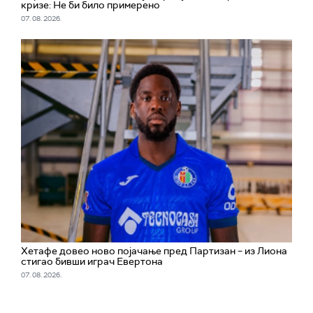
кризе: Не би било примерено
07. 08. 2026.
Хетафе довео ново појачање пред Партизан – из Лиона
стигао бивши играч Евертона
07. 08. 2026.