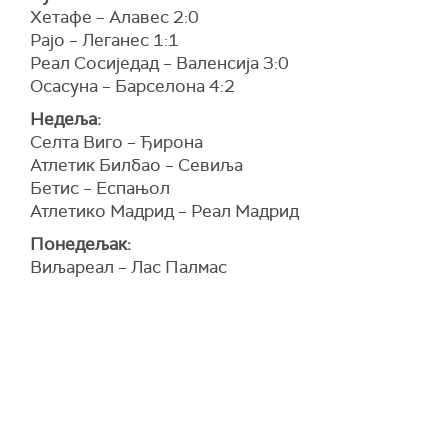
Хетафе – Алавес 2:0
Рајо – Леганес 1:1
Реал Сосиједад – Валенсија 3:0
Осасуна – Барселона 4:2
Недеља:
Селта Виго – Ђирона
Атлетик Билбао – Севиља
Бетис – Еспањол
Атлетико Мадрид – Реал Мадрид
Понедељак:
Виљареал – Лас Палмас