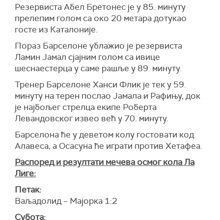
Резервиста Абел Бретонес је у 85. минуту
прелепим голом са око 20 метара дотукао
госте из Каталоније.
Пораз Барселоне ублажио је резервиста
Ламин Јамал сјајним голом са ивице
шеснаестерца у саме рашље у 89. минуту.
Тренер Барселоне Ханси Флик је тек у 59.
минуту на терен послао Јамала и Рафињу, док
је најбољег стрелца екипе Роберта
Левандовског извео већ у 70. минуту.
Барселона ће у деветом колу гостовати код
Алавеса, а Осасуна ће играти против Хетафеа.
Распоред и резултати мечева осмог кола Ла
Лиге:
Петак:
Ваљадолид – Мајорка 1:2
Субота: