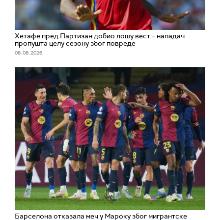
Хетафе пред Партизан добио лошу вест – нападач
пропушта целу сезону због повреде
08. 08. 2026.
Барселона отказала меч у Мароку због мигрантске