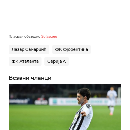
Пласман обезедио
Sofascore
Лазар Самарџић
ФК Фјорентина
ФК Аталанта
Серија А
Везани чланци