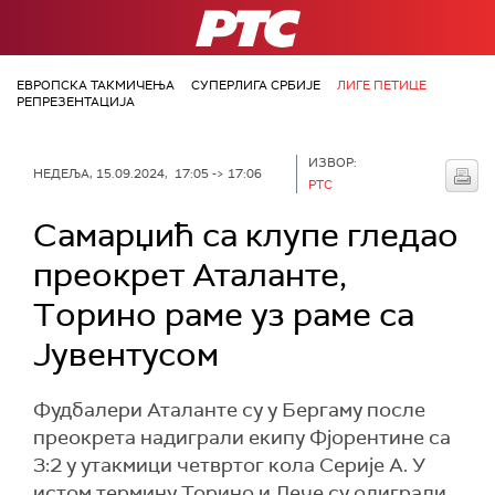
РТС
ЕВРОПСКА ТАКМИЧЕЊА
СУПЕРЛИГА СРБИЈЕ
ЛИГЕ ПЕТИЦЕ
РЕПРЕЗЕНТАЦИЈА
ИЗВОР:
НЕДЕЉА, 15.09.2024, 17:05 -> 17:06
РТС
Самарџић са клупе гледао
преокрет Аталанте,
Тoрино раме уз раме са
Јувентусом
Фудбалери Аталанте су у Бергаму после
преокрета надиграли екипу Фјорентине са
3:2 у утакмици четвртог кола Серије А. У
истом термину Торино и Лече су одиграли