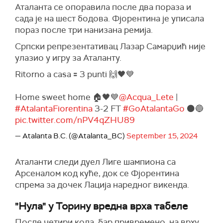
Аталанта се опоравила после два пораза и
сада је на шест бодова. Фјорентина је уписала
пораз после три нанизана ремија.
Српски репрезентативац Лазар Самарџић није
улазио у игру за Аталанту.
Ritorno a casa 🟰 3 punti 🙌🖤💙
Home sweet home 🏠🖤💙
@Acqua_Lete
|
#AtalantaFiorentina
3-2 FT
#GoAtalantaGo
⚫️🔵
pic.twitter.com/nPV4qZHU89
— Atalanta B.C. (@Atalanta_BC)
September 15, 2024
Аталанти следи дуел Лиге шампиона са
Арсеналом код куће, док се Фјорентина
спрема за дочек Лација наредног викенда.
"Нула" у Торину вредна врха табеле
После четири кола, бар привремено, на врху