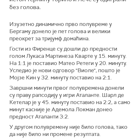
без голова.
Изузетно динамично прво полувреме у
Бергаму донело је пет голова и велики
преокрет за тријумф домаћина.
Гости из Фиренце су дошли до предности
голом Лукаса Мартинеза Кварте у 15. минуту.
На 1:1 је поставио Матео Ретеги у 20. минуту.
Уследио је нови одговор "Виоле", пошто је
Мојзе Кин у 32. минуту поставио на 2:1.
Завршни минути првог полувремена донели
су праву рапсодију у игри Аталанте. Шарл де
Кетелар је у 45. минуту поставио на 2:2, а само
минут касније је Адемола Локман донео
предност Аталанти 3:2.
У другом полувремену није било голова, тако
да није било ни промене резултата.