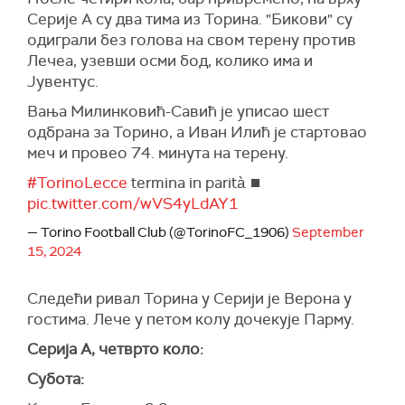
Серије А су два тима из Торина. "Бикови" су
одиграли без голова на свом терену против
Лечеа, узевши осми бод, колико има и
Јувентус.
Вања Милинковић-Савић је уписао шест
одбрана за Торино, а Иван Илић је стартовао
меч и провео 74. минута на терену.
#TorinoLecce
termina in parità ⏹️
pic.twitter.com/wVS4yLdAY1
— Torino Football Club (@TorinoFC_1906)
September
15, 2024
Следећи ривал Торина у Серији је Верона у
гостима. Лече у петом колу дочекује Парму.
Серија А, четврто коло:
Субота: