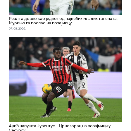
Реал га довео као једног од највећих младих талената,
Мурињо га послао на позајмицу
07. 08. 2026.
Аџић напушта Јувентус – Црногорац на позајмици у
Сасуолу