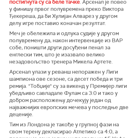
постигнута су са беле тачке
. Арсенал је повео
у финишу првог полувремена преко Виктора
Ђекереша, да би Хулијан Алварез у другом
делу игре поставио коначан резултат.
Меч је обележила и одлука судије у другом
полувремену да, након интервенције из ВАР
собе, поништи други досуђени пенал за
енглески тим, што је изазвало велико
незадовољство тренера Микела Артете.
Арсенал улази у реванш непоражен у Лиги
шампиона ове сезоне, са десет победа и три
ремија. "Тобџије" су за викенд у Премијер лиги
убедљиво савладале Фулам са 3:0 и тако у
добром расположењу дочекују један од
најважнијих европских мечева у последње две
деценије.
Тим из Лондона је такође у групној фази на
свом терену декласирао Атлетико са 4:0, а