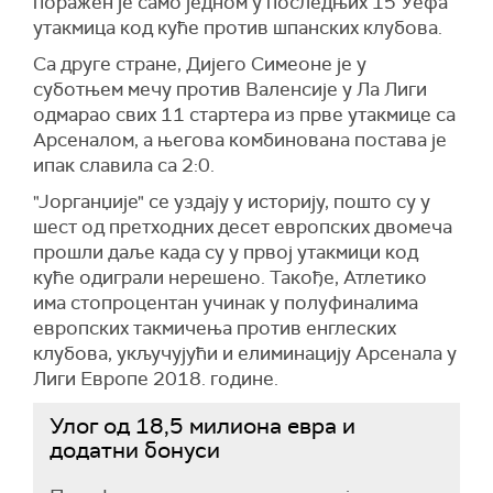
поражен је само једном у последњих 15 Уефа
утакмица код куће против шпанских клубова.
Са друге стране, Дијего Симеоне је у
суботњем мечу против Валенсије у Ла Лиги
одмарао свих 11 стартера из прве утакмице са
Арсеналом, а његова комбинована постава је
ипак славила са 2:0.
"Јорганџије" се уздају у историју, пошто су у
шест од претходних десет европских двомеча
прошли даље када су у првој утакмици код
куће одиграли нерешено. Такође, Атлетико
има стопроцентан учинак у полуфиналима
европских такмичења против енглеских
клубова, укључујући и елиминацију Арсенала у
Лиги Европе 2018. године.
Улог од 18,5 милиона евра и
додатни бонуси