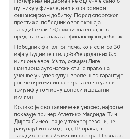
Полуфинални двомеч не одлучује само о
путнику у финале, већ и о огромном
финансијском добитку. Поред спортског
престижа, победник овог окршаја
зарадиће чак 18,5 милиона евра, што
представља значајан финансијски добитак.
Победник финалног меча, који се игра 30.
маја у Будимпешти, добиће додатних 6,5
милиона евра. Уз то, освајач Лиге
шампиона аутоматски стиче право на
учешће у Суперкупу Европе, што гарантује
још четири милиона евра, а евентуални
тријумф у том мечу доноси и додатни
милион.
Колико је ово такмичење уносно, најбоље
показује пример Атлетико Мадрида. Тим
Дијега Симеонеа је у текућој сезони, не
рачунајући приходе од ТВ права, већ
зарадио преко 75 милиона евра. Пролазак