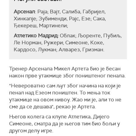
Арсенал
: Раја; Вајт, Салиба, Габријел,
Хинкапје; Зубименди, Рајс, Езе; Сака,
Ђекереш, Мартинели;
Атлетико Мадрид:
Облак; Љоренте, Пубиљ,
Ле Норман, Ружери; Симеоне, Коке,
Кардосо, Лукман; Алварез, Гризман.
Тренер Арсенала Микел Артета био је бесан
након прве утакмице због поништеног пенала.
"Невероватно сам љут због начина на који је
пенал над Езеом поништен. То мења ток
утакмице на овом нивоу. Жао ми је, али то не
сме да се дешава", рекао је Артета.
Његов колега са клупе Атлетика, Дијего
Симеоне, сматра да је његов тим био бољи у
другом делу игре.