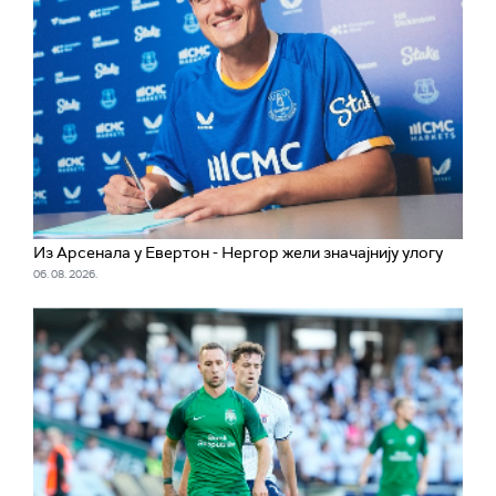
Из Арсенала у Евертон - Нергор жели значајнију улогу
06. 08. 2026.