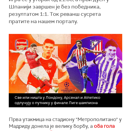
Шпанији завршен је без победника,
резултатом 1:1. Ток реванш сусрета
пратите на нашем порталу.
Све или ништа у Лондону, Арсенал и Атлетико
одлучују о путнику у финале Лиге шампиона
Прва утакмица на стадиону "Метрополитано" у
Мадриду донела је велику борбу, а
оба гола