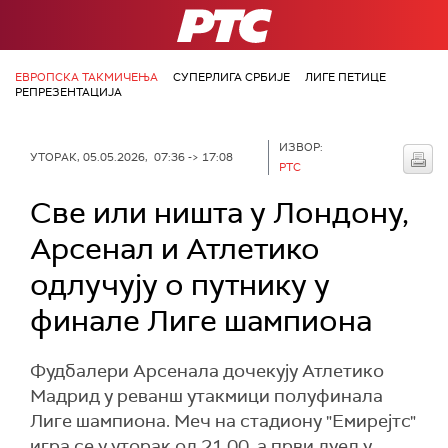
РТС
ЕВРОПСКА ТАКМИЧЕЊА
СУПЕРЛИГА СРБИЈЕ
ЛИГЕ ПЕТИЦЕ
РЕПРЕЗЕНТАЦИЈА
ИЗВОР:
УТОРАК, 05.05.2026, 07:36 -> 17:08
РТС
Све или ништа у Лондону,
Арсенал и Атлетико
одлучују о путнику у
финале Лиге шампиона
Фудбалери Арсенала дочекују Атлетико
Мадрид у реванш утакмици полуфинала
Лиге шампиона. Меч на стадиону "Емирејтс"
игра се у уторак од 21.00, а први дуел у