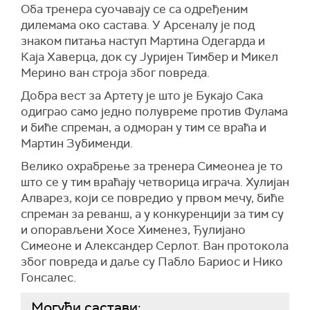
Оба тренера суочавају се са одређеним
дилемама око састава. У Арсеналу је под
знаком питања наступ Мартина Одегарда и
Каја Хаверца, док су Јуријен Тимбер и Микел
Мерино ван строја због повреда.
Добра вест за Артету је што је Букајо Сака
одиграо само једно полувреме против Фулама
и биће спреман, а одморан у тим се враћа и
Мартин Зубименди.
Велико охрабрење за тренера Симеонеа је то
што се у тим враћају четворица играча. Хулијан
Алварез, који се повредио у првом мечу, биће
спреман за реванш, а у конкуренцији за тим су
и опорављени Хосе Хименез, Ђулијано
Симеоне и Александер Серлот. Ван протокола
због повреда и даље су Пабло Бариос и Нико
Гонсалес.
Могући састави: