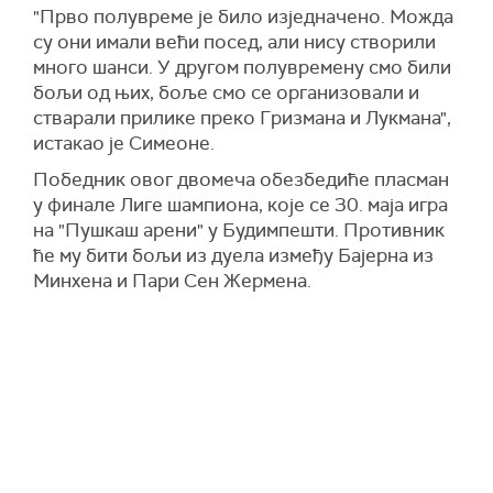
"Прво полувреме је било изједначено. Можда
су они имали већи посед, али нису створили
много шанси. У другом полувремену смо били
бољи од њих, боље смо се организовали и
стварали прилике преко Гризмана и Лукмана",
истакао је Симеоне.
Победник овог двомеча обезбедиће пласман
у финале Лиге шампиона, које се 30. маја игра
на "Пушкаш арени" у Будимпешти. Противник
ће му бити бољи из дуела између Бајерна из
Минхена и Пари Сен Жермена.