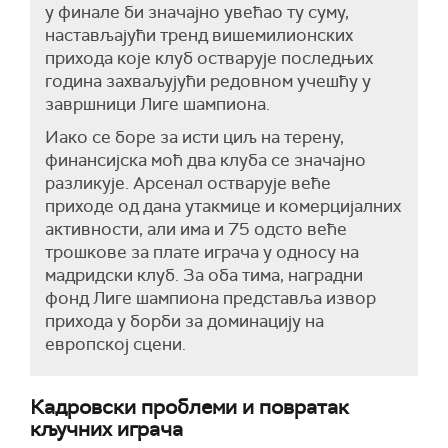
у финале би значајно увећао ту суму,
настављајући тренд вишемилионских
прихода које клуб остварује последњих
година захваљујући редовном учешћу у
завршници Лиге шампиона.
Иако се боре за исти циљ на терену,
финансијска моћ два клуба се значајно
разликује. Арсенал остварује веће
приходе од дана утакмице и комерцијалних
активности, али има и 75 одсто веће
трошкове за плате играча у односу на
мадридски клуб. За оба тима, наградни
фонд Лиге шампиона представља извор
прихода у борби за доминацију на
европској сцени.
Кадровски проблеми и повратак
кључних играча