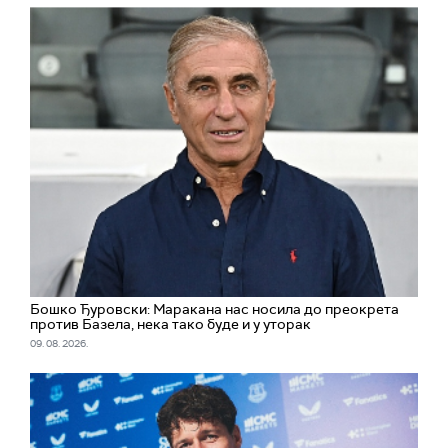
Бошко Ђуровски: Маракана нас носила до преокрета
против Базела, нека тако буде и у уторак
09. 08. 2026.