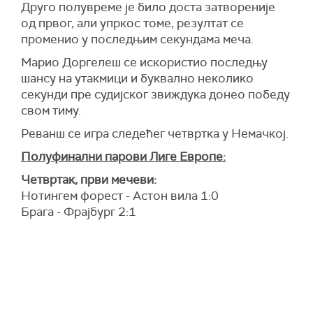
Друго полувреме је било доста затвореније
од првог, али упркос томе, резултат се
променио у последњим секундама меча.
Марио Доргелеш се искористио последњу
шансу на утакмици и буквално неколико
секунди пре судијског звиждука донео победу
свом тиму.
Реванш се игра следећег четвртка у Немачкој.
Полуфинални парови Лиге Европе:
Четвртак, први мечеви:
Нотингем форест - Астон вила 1:0
Брага - Фрајбург 2:1