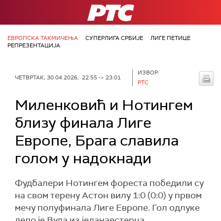
РТС
ЕВРОПСКА ТАКМИЧЕЊА
СУПЕРЛИГА СРБИЈЕ
ЛИГЕ ПЕТИЦЕ
РЕПРЕЗЕНТАЦИЈА
ИЗВОР:
ЧЕТВРТАК, 30.04.2026, 22:55 -> 23:01
РТС
Миленковић и Нотингем
близу финала Лиге
Европе, Брага славила
голом у надокнади
Фудбалери Нотингем фореста победили су
на свом терену Астон вилу 1:0 (0:0) у првом
мечу полуфинала Лиге Европе. Гол одлуке
дело је Вуда из једанаестерца.