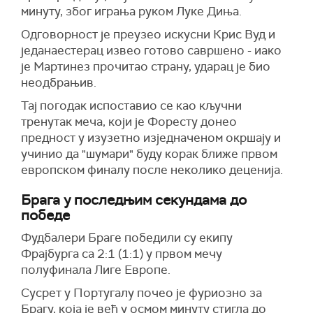
минуту, због играња руком Луке Диња.
Одговорност је преузео искусни Крис Вуд и
једанаестерац извео готово савршено - иако
је Мартинез прочитао страну, ударац је био
неодбрањив.
Тај погодак испоставио се као кључни
тренутак меча, који је Форесту донео
предност у изузетно изједначеном окршају и
учинио да "шумари" буду корак ближе првом
европском финалу после неколико деценија.
Брага у последњим секундама до
победе
Фудбалери Браге победили су екипу
Фрајбурга са 2:1 (1:1) у првом мечу
полуфинала Лиге Европе.
Сусрет у Португалу почео је фуриозно за
Брагу, која је већ у осмом минуту стигла до