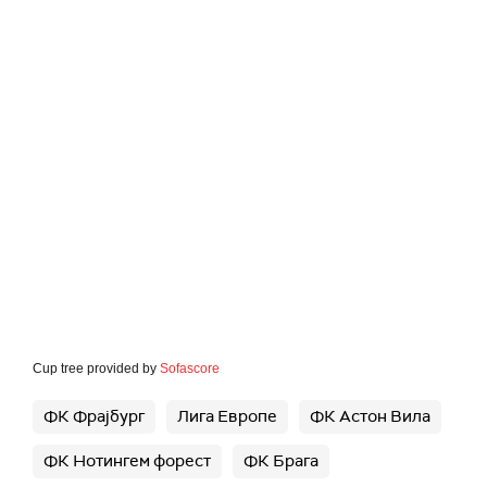
Cup tree provided by
Sofascore
ФК Фрајбург
Лига Европе
ФК Астон Вила
ФК Нотингем форест
ФК Брага