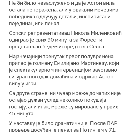
Не би било незаслужено и да је Астон вила
остала непоражена, али у оваквим мечевима
победника одлучују детаљи, инспирисани
појединац или пенал.
Српски репрезентативац Никола Миленковић
одиграо је свих 90 минута за Форест и
представљао бедем испред гола Селса.
Најзначајнији тренутак првог полувремена
припао је голману Емилијано Мартинезу, који
је спектакуларном интервенцијом зауставио
сигуран погодак домаћина и одржао Астон
вилу у игри.
Са друге стране, ни чувар мреже домаћих није
остајао дужан услед неколико покушаја
гостију, али ипак, мреже су мировале у првих
45 минута.
У наставку је било драматичније. После ВАР
провере досуђен је пенал за Нотингем у 71.