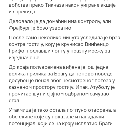
вођства преко Тикназа након уигране акције
из прекида.
Деловало је да домаћин има контролу, али
Фрајбург је брзо узвратио.
После само неколико минута уследила је брза
контра гостију, коју је крунисао Винћенцо
Грифо, пославши лопту у празну мрежу за
изједначење.
До краја полувремена виђена је још једна
велика прилика за Брагу да поново поведе -
досуђен је пенал због несмотреног потеза у
казненом простору гостију. Ипак, Атуболу је
прочитао шут и сјајном одбраном сачувао
егал.
Утакмица је тако остала потпуно отворена, а
обе екипе које су показале и нападачки
потенцијал, који се на крају исплатио Браги.