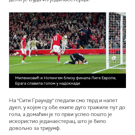
Миленковић и Нотингем близу финала Лиге Европе,
Брага славила голом у надокнади
На "Сити Граунду" гледали смо тврд и напет
дуел, у којем су обе екипе дуго тражиле пут до
гола, а домаћин је то први успео пошто је
искористио једанаестерац, што је било
довољно за тријумф.