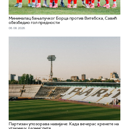
Минималац бањалучког Борца против Витебска, Савић
обезбедио гол предности
06. 08. 2026.
Партизан упозорава навијаче: Када вечерас кренете на
утакмицу, размислите