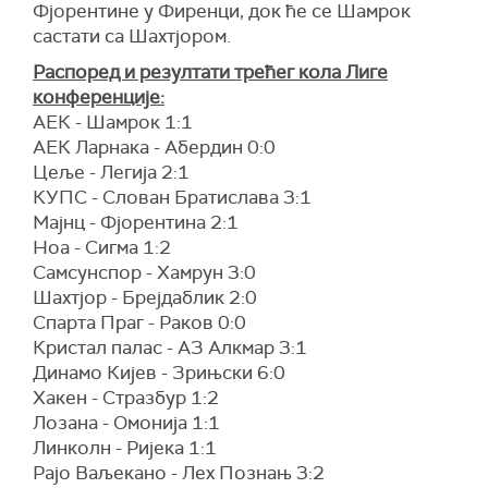
Фјорентине у Фиренци, док ће се Шамрок
састати са Шахтјором.
Распоред и резултати трећег кола Лиге
конференције:
АЕК - Шамрок 1:1
АЕК Ларнака - Абердин 0:0
Цеље - Легија 2:1
КУПС - Слован Братислава 3:1
Мајнц - Фјорентина 2:1
Ноа - Сигма 1:2
Самсунспор - Хамрун 3:0
Шахтјор - Брејдаблик 2:0
Спарта Праг - Раков 0:0
Кристал палас - АЗ Алкмар 3:1
Динамо Кијев - Зрињски 6:0
Хакен - Стразбур 1:2
Лозана - Омонија 1:1
Линколн - Ријека 1:1
Рајо Ваљекано - Лех Познањ 3:2