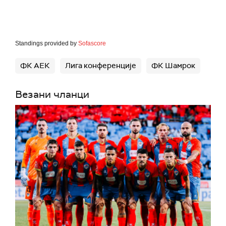
Standings provided by
Sofascore
ФК АЕК
Лига конференције
ФК Шамрок
Везани чланци