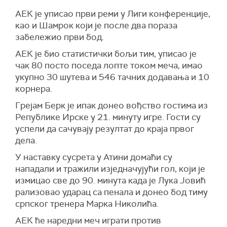
АЕК је уписао први реми у Лиги конференције,
као и Шамрок који је после два пораза
забележио први бод.
АЕК је био статистички бољи тим, уписао је
чак 80 посто поседа лопте током меча, имао
укупно 30 шутева и 546 тачних додавања и 10
корнера.
Грејам Берк је ипак донео вођство гостима из
Републике Ирске у 21. минуту игре. Гости су
успели да сачувају резултат до краја првог
дела.
У наставку сусрета у Атини домаћи су
нападали и тражили изједначујући гол, који је
измицао све до 90. минута када је Лука Јовић
рализовао ударац са пенала и донео бод тиму
српског тренера Марка Николића.
АЕК ће наредни меч играти против