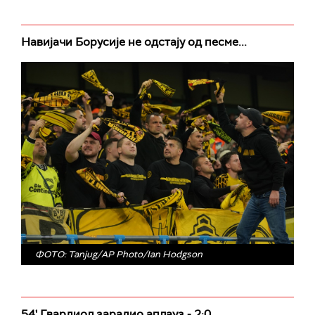
Навијачи Борусије не одстају од песме...
ФОТО: Tanjug/AP Photo/Ian Hodgson
54' Гвардиол зарадио аплауз - 2:0