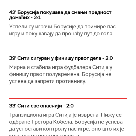
42' Борусија покушава да смањи предност
домаћих - 2:1
Успели су играчи Борусије да примире пас
игру и покушавају да пронађу пут до гола.
39' Сити сигуран у финишу првог дела - 2:0
Мирна и стабила игра фудбалера Ситија у
финишу првог полувремена. Борусија не
успева да запрети противнику.
33' Сити све опаснији - 2:0
Транзициона игра Ситија је изврсна. Нижу се
одбране Грегора Кобела. Борусија не успева
да успостави контролу пас игре, оно што их је
красило на почетку сусрета.