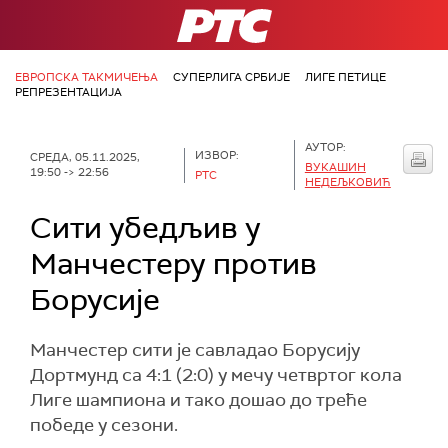
РТС
ЕВРОПСКА ТАКМИЧЕЊА
СУПЕРЛИГА СРБИЈЕ
ЛИГЕ ПЕТИЦЕ
РЕПРЕЗЕНТАЦИЈА
АУТОР:
ИЗВОР:
СРЕДА, 05.11.2025,
ВУКАШИН
19:50 -> 22:56
РТС
НЕДЕЉКОВИЋ
Сити убедљив у
Манчестеру против
Борусије
Манчестер сити је савладао Борусију
Дортмунд са 4:1 (2:0) у мечу четвртог кола
Лиге шампиона и тако дошао до треће
победе у сезони.