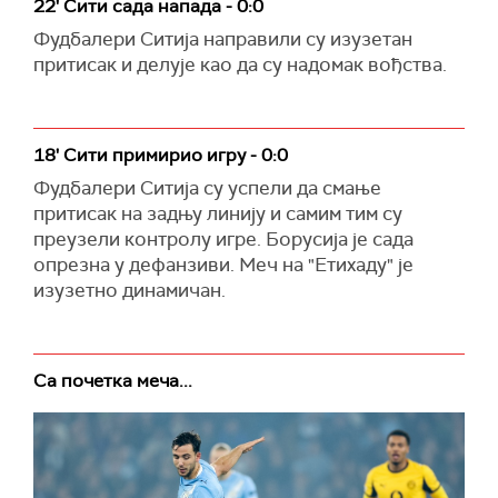
22' Сити сада напада - 0:0
Фудбалери Ситија направили су изузетан
притисак и делује као да су надомак вођства.
18' Сити примирио игру - 0:0
Фудбалери Ситија су успели да смање
притисак на задњу линију и самим тим су
преузели контролу игре. Борусија је сада
опрезна у дефанзиви. Меч на "Етихаду" је
изузетно динамичан.
Са почетка меча...