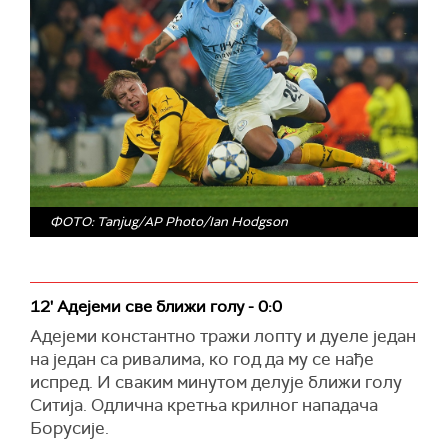
ФОТО: Tanjug/AP Photo/Ian Hodgson
12' Адејеми све ближи голу - 0:0
Адејеми константно тражи лопту и дуеле један
на један са ривалима, ко год да му се нађе
испред. И сваким минутом делује ближи голу
Ситија. Одлична кретња крилног нападача
Борусије.