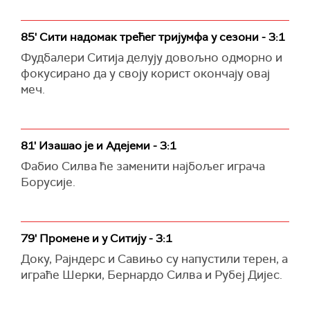
85' Сити надомак трећег тријумфа у сезони - 3:1
Фудбалери Ситија делују довољно одморно и
фокусирано да у своју корист окончају овај
меч.
81' Изашао је и Адејеми - 3:1
Фабио Силва ће заменити најбољег играча
Борусије.
79' Промене и у Ситију - 3:1
Доку, Рајндерс и Савињо су напустили терен, а
играће Шерки, Бернардо Силва и Рубеј Дијес.