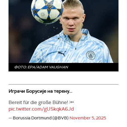
ФОТО: EPA/ADAM VAUGHAN
Играчи Борусије на терену...
Bereit für die große Bühne! 🔦
pic.twitter.com/gUSkqkA6Jd
— Borussia Dortmund (@BVB)
November 5, 2025