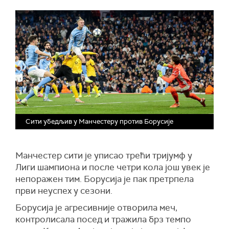
Сити убедљив у Манчестеру против Борусије
Манчестер сити је уписао трећи тријумф у
Лиги шампиона и после четри кола још увек је
непоражен тим. Борусија је пак претрпела
први неуспех у сезони.
Борусија је агресивније отворила меч,
контролисала посед и тражила брз темпо