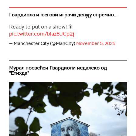
Гвардиола и његови играчи делују спремно...
Ready to put on a show! 🎇
pic.twitter.com/blaz8JCp2j
— Manchester City (@ManCity)
November 5, 2025
Мурал посвећен Гвардиоли недалеко од
"Етихда"