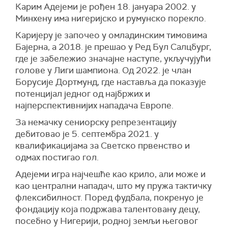
Карим Адејеми је рођен 18. јануара 2002. у
Минхену има нигеријско и румунско порекло.
Каријеру је започео у омладинским тимовима
Бајерна, а 2018. је прешао у Ред Бул Салцбург,
где је забележио значајне наступе, укључујући
голове у Лиги шампиона. Од 2022. је члан
Борусије Дортмунд, где наставља да показује
потенцијал једног од најбржих и
најперспективнијих нападача Европе.
За немачку сениорску репрезентацију
дебитовао је 5. септембра 2021. у
квалификацијама за Светско првенство и
одмах постигао гол.
Адејеми игра најчешће као крило, али може и
као централни нападач, што му пружа тактичку
флексибилност. Поред фудбала, покренуо је
фондацију која подржава талентовану децу,
посебно у Нигерији, родној земљи његовог