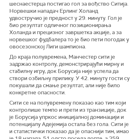
шеснаестерца постигао гол за вођство Ситија.
Норвешки нападач Ерлинг Холанд
удвостручио је предност у 29. минуту. Гол је
био резултат одличног позиционирања
Холанда и прецизног завршетка акције, а за
норвешког фудбалера то је био пети погодак у
овосезонској Лиги шампиона.
До краја полувремена, Манчестер сити је
задржао контролу, демонстрирајући мирну и
стабилну игру, док Борусија није успела да
створи озбиљну прилику. У 42. минуту гости су
покушали да смање резултат, али није било
конкретне опасности.
Сити се на полувремену показао као тим који
контролише темпо и прети из транзиције, док
је Борусија упркос иницијалној доминацији и
потенцијалу Адејемија остала без гола. Сити је
и статистички показао да је опаснији тим, имао
је 18 напада, 51 одсто поседа лопте, а 259