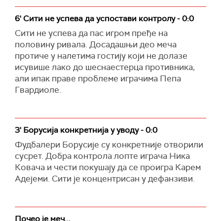
6' Сити не успева да успостави контролу - 0:0
Сити не успева да пас игром пређе на
половину ривала. Досадашњи део меча
протиче у налетима гостију који не долазе
исувише лако до шеснаестерца противника,
али ипак праве проблеме играчима Пепа
Гвардиоле.
3' Борусија конкретнија у уводу - 0:0
Фудбалери Борусије су конкретније отворили
сусрет. Добра контрола лопте играча Ника
Ковача и чести покушају да се проигра Карем
Адејеми. Сити је концентрисан у дефанзиви.
Почео је меч...