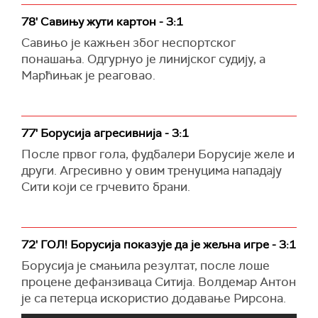
78' Савињу жути картон - 3:1
Савињо је кажњен због неспортског
понашања. Одгурнуо је линијског судију, а
Марћињак је реаговао.
77' Борусија агресивнија - 3:1
После првог гола, фудбалери Борусије желе и
други. Агресивно у овим тренуцима нападају
Сити који се грчевито брани.
72' ГОЛ! Борусија показује да је жељна игре - 3:1
Борусија је смањила резултат, после лоше
процене дефанзиваца Ситија. Волдемар Антон
је са петерца искористио додавање Рирсона.