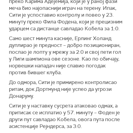
преко Карима Адејемија, који је у раној фази
меча био најопаснији играч на терену. Ипак,
Сити је успоставио контролу и повео у 23.
минуту преко Фила Фодена, који је прецизним
ударцем са дистанце савладао Кобела за 1:0.
Само шест минута касније, Ерлинг Холанд
дуплирао је предност – добро позициониран,
послао је лопту у мрежу за 2:0 и свој пети гол
у Лиги шампиона ове сезоне. Као по обичају,
норвешки нападач није славио погодак
против бившег клуба.
До одмора, Сити је примирено контролисао
ритам, док Дортмунд није успео да угрози
Донаруму.
Сити је у наставку сусрета атаковао одмах, а
притисак се исплатио у 57. минуту – Фоден је
други пут савладао Кобела, овога пута после
асистенције Рејндерса, за 3:0.