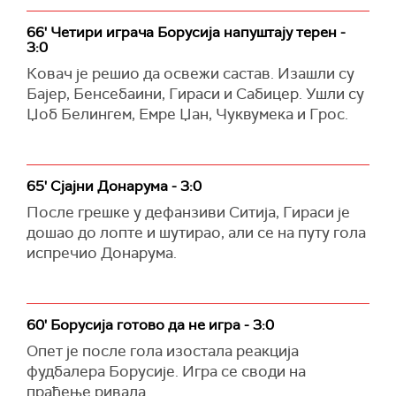
66' Четири играча Борусија напуштају терен -
3:0
Ковач је решио да освежи састав. Изашли су
Бајер, Бенсебаини, Гираси и Сабицер. Ушли су
Џоб Белингем, Емре Џан, Чуквумека и Грос.
65' Сјајни Донарума - 3:0
После грешке у дефанзиви Ситија, Гираси је
дошао до лопте и шутирао, али се на путу гола
испречио Донарума.
60' Борусија готово да не игра - 3:0
Опет је после гола изостала реакција
фудбалера Борусије. Игра се своди на
праћење ривала.