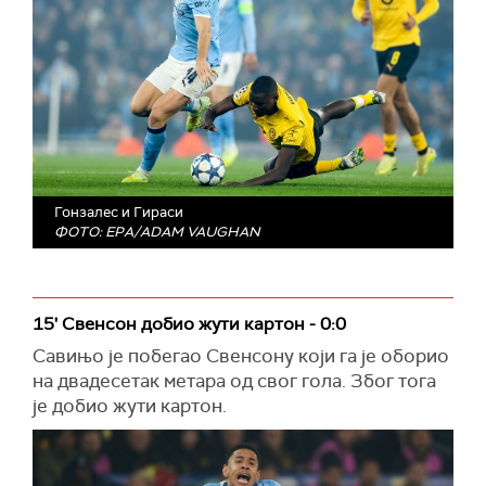
Гонзалес и Гираси
ФОТО: EPA/ADAM VAUGHAN
15' Свенсон добио жути картон - 0:0
Савињо је побегао Свенсону који га је оборио
на двадесетак метара од свог гола. Због тога
је добио жути картон.