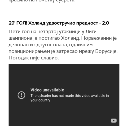
29' ГОЛ! Холанд удвостручио предност - 2:0
Пети гол на четвртој утакмици у Лиги
шампиона је постигао Холанд. Норвежанин је
деловао из другог плана, одличним
позиционирањем је затресао мрежу Борусије.
Погодак није славио.