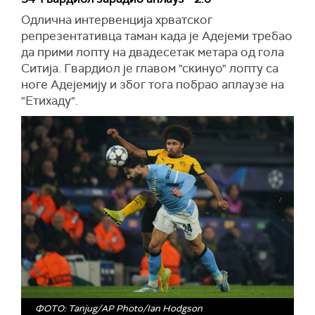
Одлична интервенција хрватског
репрезентативца таман када је Адејеми требао
да прими лопту на двадесетак метара од гола
Ситија. Гвардиол је главом "скинуо" лопту са
ноге Адејемију и због тога побрао аплаузе на
"Етихаду".
ФОТО: Tanjug/AP Photo/Ian Hodgson