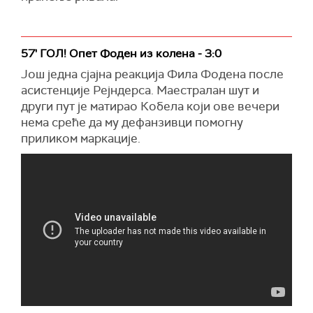
57' ГОЛ! Опет Фоден из колена - 3:0
Још једна сјајна реакција Фила Фодена после
асистенције Рејндерса. Маестралан шут и
други пут је матирао Кобела који ове вечери
нема среће да му дефанзивци помогну
приликом маркације.