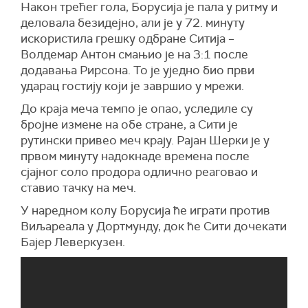
Након трећег гола, Борусија је пала у ритму и
деловала безидејно, али је у 72. минуту
искористила грешку одбране Ситија –
Волдемар Антон смањио је на 3:1 после
додавања Рирсона. То је уједно био први
ударац гостију који је завршио у мрежи.
До краја меча темпо је опао, уследиле су
бројне измене на обе стране, а Сити је
рутински привео меч крају. Рајан Шерки је у
првом минуту надокнаде времена после
сјајног соло продора одлично реаговао и
ставио тачку на меч.
У наредном колу Борусија ће играти против
Виљареала у Дортмунду, док ће Сити дочекати
Бајер Леверкузен.