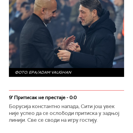
ФОТО: EPA/ADAM VAUGHAN
9' Притисак не престаје - 0:0
Борусија константно напада, Сити још увек
није успео да се ослободи притиска у задњој
линији. Све се своди на игру гостију.