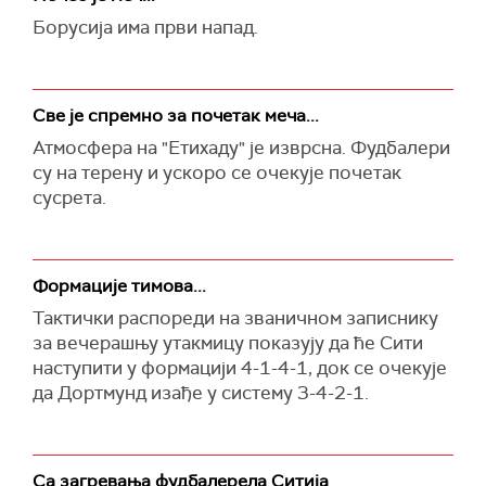
Борусија има први напад.
Све је спремно за почетак меча...
Атмосфера на "Етихаду" је изврсна. Фудбалери
су на терену и ускоро се очекује почетак
сусрета.
Формације тимова...
Тактички распореди на званичном записнику
за вечерашњу утакмицу показују да ће Сити
наступити у формацији 4-1-4-1, док се очекује
да Дортмунд изађе у систему 3-4-2-1.
Са загревања фудбалерела Ситија