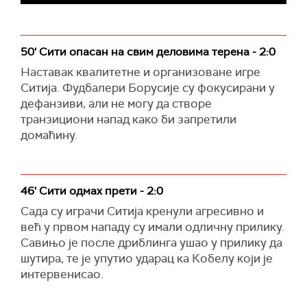
50' Сити опасан на свим деловима терена - 2:0
Наставак квалитетне и организоване игре
Ситија. Фудбалери Борусије су фокусирани у
дефанзиви, али не могу да створе
транзициони напад како би запретили
домаћину.
46' Сити одмах прети - 2:0
Сада су играчи Ситија кренули агресивно и
већ у првом нападу су имали одличну прилику.
Савињо је после дриблинга ушао у прилику да
шутира, те је упутио ударац ка Кобелу који је
интервенисао.