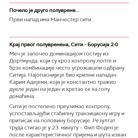
Почело је друго полувреме...
Први напад има Манчестер сити...
Крај првог полувремена, Сити - Борусија 2:0
Меч је започео доминацијом гостију из
Дортмунда, који су кроз контролу лопте и
брзе комбинације често угрожавали одбрану
Ситија. Најопаснији је био крилни нападач
Карим Адејеми, који је константно тражио
дуеле један на један и кретао се ка голу
домаћина.
Сити је постепено преузимао контролу,
успостављајући стабилну транзициону игру и
притисак на половину Борусије. Резултат
труда стигао је у 23. минуту – Фил Фоден је
после карактеристичног пријема и шута изван