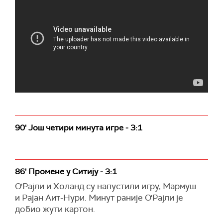
90' Још четири минута игре - 3:1
86' Промене у Ситију - 3:1
О'Рајли и Холанд су напустили игру, Мармуш
и
Рајан Аит-Нури. Минут раније О'Рајли је
добио жути картон.