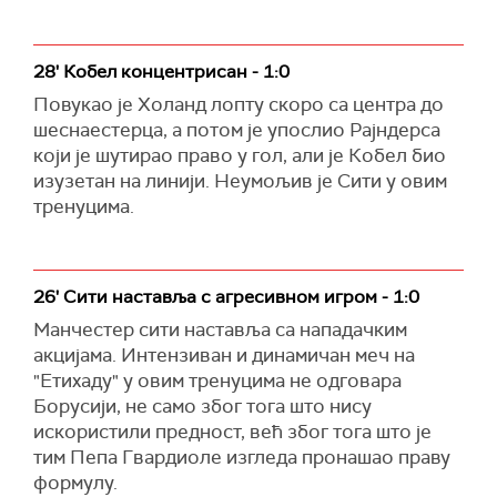
28' Кобел концентрисан - 1:0
Повукао је Холанд лопту скоро са центра до
шеснаестерца, а потом је упослио Рајндерса
који је шутирао право у гол, али је Кобел био
изузетан на линији. Неумољив је Сити у овим
тренуцима.
26' Сити наставља с агресивном игром - 1:0
Манчестер сити наставља са нападачким
акцијама. Интензиван и динамичан меч на
"Етихаду" у овим тренуцима не одговара
Борусији, не само због тога што нису
искористили предност, већ због тога што је
тим Пепа Гвардиоле изгледа пронашао праву
формулу.