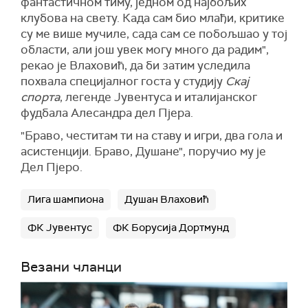
фантастичном тиму, једном од најбољих
клубова на свету. Када сам био млађи, критике
су ме више мучиле, сада сам се побољшао у тој
области, али још увек могу много да радим",
рекао је Влаховић, да би затим уследила
похвала специјалног госта у студију
Скај
спорта
, легенде Јувентуса и италијанског
фудбала Алесандра дел Пјера.
"Браво, честитам ти на ставу и игри, два гола и
асистенцији. Браво, Душане", поручио му је
Дел Пјеро.
Лига шампиона
Душан Влаховић
ФК Јувентус
ФК Борусија Дортмунд
Везани чланци