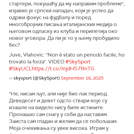
стартери, покушаћу да му направим проблеме",
изјавио је српски нападач, који је успео да
одржи фокус на фудбалу и поред
многобројних писања италијанских медија о
његовом одласку из клуба и перипетија око
новог уговора. Да ли је то у њему пробудило
бес?
Juve, Vlahovic: "Non è stato un periodo facile, ho
trovato la forza". VIDEO
#SkySport
#SkyUCL
https://t.co/mjdH57RnTG
— skysport (@SkySport)
September 16, 2025
"Не, нисам љут, али није био лак период.
Деведесет и девет одсто ствари које су
изашле на видело нису биле истините.
Пронашао сам снагу у себи да наставим.
Заиста сам гладан и желим да се побољшам.
Моја очекивања су увек висока. Играм у