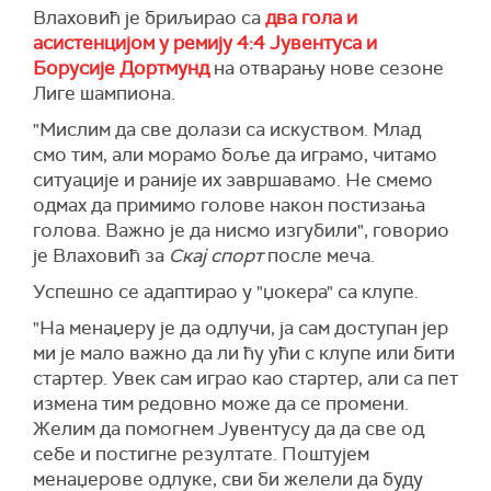
Влаховић је бриљирао са
два гола и
асистенцијом у ремију 4:4 Јувентуса и
Борусије Дортмунд
на отварању нове сезоне
Лиге шампиона.
"Мислим да све долази са искуством. Млад
смо тим, али морамо боље да играмо, читамо
ситуације и раније их завршавамо. Не смемо
одмах да примимо голове након постизања
голова. Важно је да нисмо изгубили", говорио
је Влаховић за
Скај спорт
после меча.
Успешно се адаптирао у "џокера" са клупе.
"На менаџеру је да одлучи, ја сам доступан јер
ми је мало важно да ли ћу ући с клупе или бити
стартер. Увек сам играо као стартер, али са пет
измена тим редовно може да се промени.
Желим да помогнем Јувентусу да да све од
себе и постигне резултате. Поштујем
менаџерове одлуке, сви би желели да буду