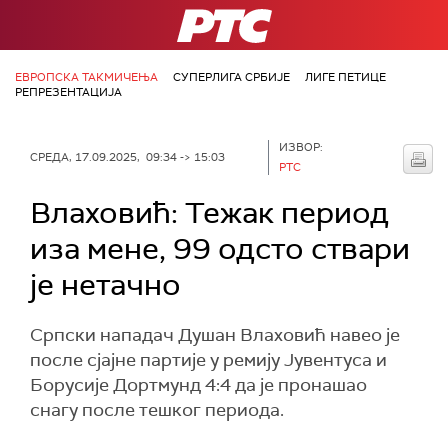
РТС
ЕВРОПСКА ТАКМИЧЕЊА
СУПЕРЛИГА СРБИЈЕ
ЛИГЕ ПЕТИЦЕ
РЕПРЕЗЕНТАЦИЈА
ИЗВОР:
СРЕДА, 17.09.2025, 09:34 -> 15:03
РТС
Влаховић: Тежак период
иза мене, 99 одсто ствари
је нетачно
Српски нападач Душан Влаховић навео је
после сјајне партије у ремију Јувентуса и
Борусије Дортмунд 4:4 да је пронашао
снагу после тешког периода.