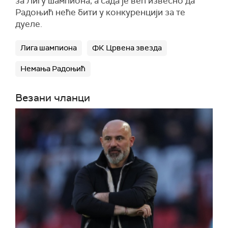
за Лигу шампиона, а сада је већ извесно да
Радоњић неће бити у конкуренцији за те
дуеле.
Лига шампиона
ФК Црвена звезда
Немања Радоњић
Везани чланци