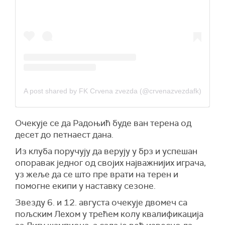
A post shared by FK Crvena zvezda (@crvenazvezdafk)
Очекује се да Радоњић буде ван терена од
десет до петнаест дана.
Из клуба поручују да верују у брз и успешан
опоравак једног од својих најважнијих играча,
уз жеље да се што пре врати на терен и
помогне екипи у наставку сезоне.
Звезду 6. и 12. августа очекује двомеч са
пољским Лехом у трећем колу квалификација