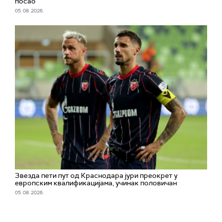
посао
05. 08. 2026.
Звезда пети пут од Краснодара јури преокрет у
европским квалификацијама, учинак половичан
05. 08. 2026.