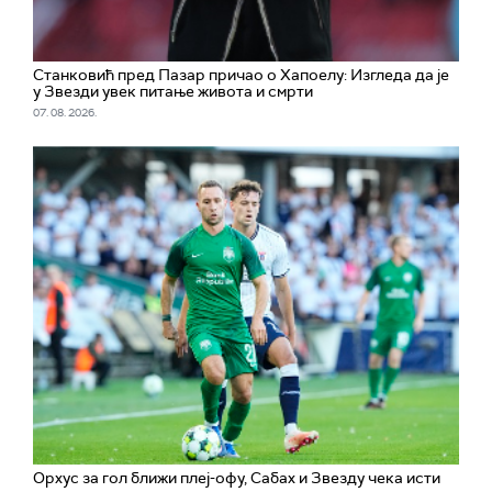
Станковић пред Пазар причао о Хапоелу: Изгледа да је
у Звезди увек питање живота и смрти
07. 08. 2026.
Орхус за гол ближи плеј-офу, Сабах и Звезду чека исти