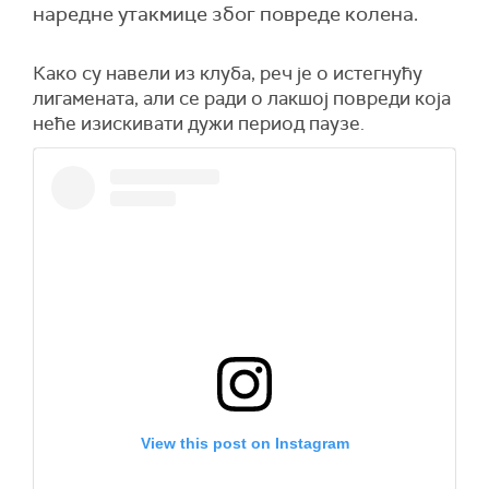
наредне утакмице због повреде колена.
Како су навели из клуба, реч је о истегнућу
лигамената, али се ради о лакшој повреди која
неће изискивати дужи период паузе.
View this post on Instagram